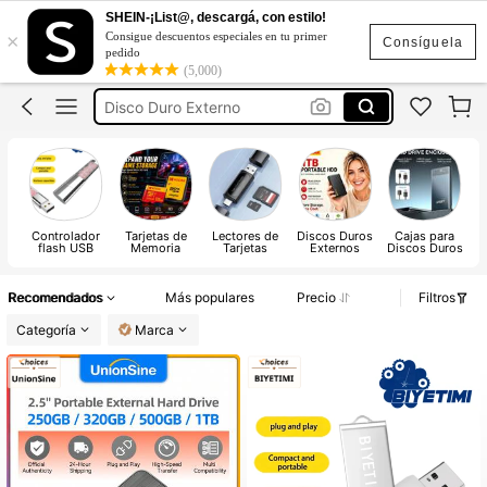
Memoria Usb 1 Tb
SHEIN-¡List@, descargá, con estilo!
×
Consigue descuentos especiales en tu primer
Memoria Usb
Consíguela
pedido
(5,000)
Disco Duro Externo
Memoria Micro Sd
Pendrive
Memoria Usb 1 Tb
Memoria Usb
Controlador
Tarjetas de
Lectores de
Discos Duros
Cajas para
flash USB
Memoria
Tarjetas
Externos
Discos Duros
Recomendados
Más populares
Precio
Filtros
Categoría
Marca