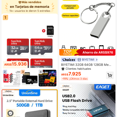
Más vendidos
en Tarjetas de memoria
1k+ usuarios le dieron 5 estrellas
1
Ahorro de ARS$976
BIYETIMI
15.936
BIYETIMI 32GB 64GB 128GB Memo
ARS$
ria USB 2.0 de Alta Velocidad Minia
Clientes habituales
tura Para Computadora y Teléfono
2
3
4
7.925
ARS$
16GB 32GB Memoria USB 64GB 8G
-11%
¡Últimos 3 días
B 4GB