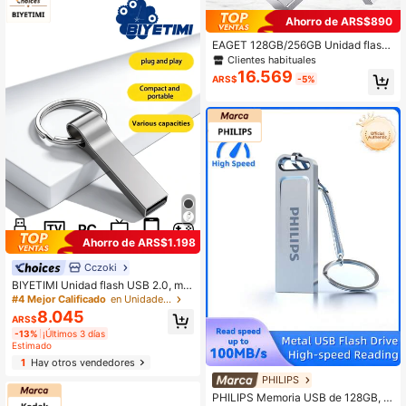
Ahorro de ARS$890
EAGET 128GB/256GB Unidad flash
USB 3.2 de doble interfaz, tipo C y
Clientes habituales
USB-A de alta velocidad, varilla de
16.569
ARS$
-5%
almacenamiento portátil, velocidad
de lectura de hasta 120MB/s, aleaci
ón de zinc color gris metálico, comp
atible con teléfonos inteligentes, co
mputadoras, iPads, tabletas para ex
pansión de almacenamiento instant
ánea
Ahorro de ARS$1.198
Cczoki
BIYETIMI Unidad flash USB 2.0, me
moria USB, disco U con botón de m
#4 Mejor Calificado
en Unidades flash USB
etal, compatible con PC y portátil, 3
8.045
ARS$
2GB/64GB/128GB
-13%
¡Últimos 3 días
Estimado
1
Hay otros vendedores
PHILIPS
PHILIPS Memoria USB de 128GB, u