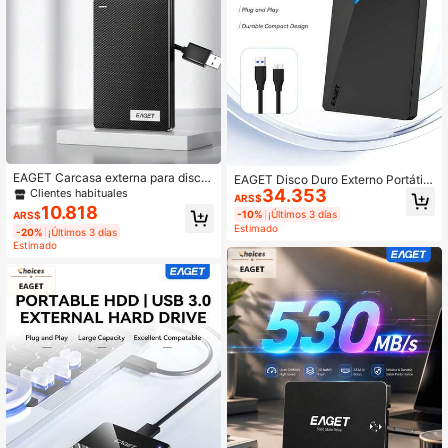
EAGET Carcasa externa para disco
EAGET Disco Duro Externo Portátil
duro de 6,35 cm SATA a USB 3.0/2.
34.353
USB3.0 HDD Compacto 250GB 32
Clientes habituales
ARS$
0 con cable USB - Instalación sin h
0GB 500GB 1TB 4TB 5TB Plug And
10.818
-10%
¡Últimos 3 días
ARS$
erramientas, compatible con UASP,
Play Almacenamiento Para Portátil
Estimado
-20%
¡Últimos 3 días
carcasa de plástico resistente, ade
PC TV Consola de Juegos
Estimado
cuada para portátil y de sobremesa
(disco duro/SSD no incluido)