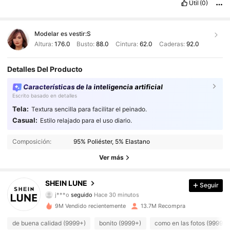
Útil
(0)
Modelar es vestir:
S
Altura:
176.0
Busto:
88.0
Cintura:
62.0
Caderas:
92.0
Detalles Del Producto
Características de la inteligencia artificial
Escrito basado en detalles
Tela:
Textura sencilla para facilitar el peinado.
Casual:
Estilo relajado para el uso diario.
1M Seguidores
4,91
Composición:
95% Poliéster, 5% Elastano
1M Seguidores
4,91
Ver más
1M Seguidores
4,91
SHEIN LUNE
Seguir
j***o
seguido
Hace 30 minutos
1M Seguidores
4,91
9M Vendido recientemente
13.7M Recompra
1M Seguidores
4,91
de buena calidad (9999+)
bonito (9999+)
como en las fotos (9999+)