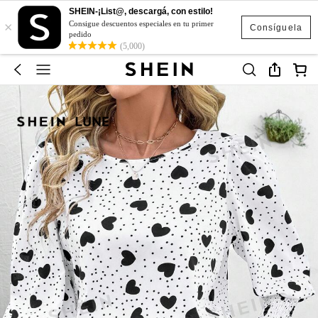
SHEIN-¡List@, descargá, con estilo!
×
Consigue descuentos especiales en tu primer
Consíguela
pedido
(5,000)