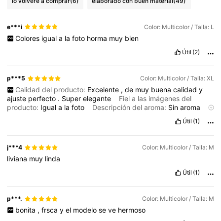
lo volveré a comprar
(6)
elaborado con buen material
(49)
e***i
Color: Multicolor / Talla: L
Colores
igual
a
la
foto
horma
muy
bien
Útil
(2)
p***5
Color: Multicolor / Talla: XL
Calidad del producto:
Excelente
,
de
muy
buena
calidad
y
ajuste
perfecto
.
Super
elegante
Fiel a las imágenes del
producto:
Igual
a
la
foto
Descripción del aroma:
Sin
aroma
Material de la tela:
Muy
buen
material
,
muy
buen
corte
y
el
Útil
(1)
color
igual
al
de
la
imagen
j***4
Color: Multicolor / Talla: M
liviana
muy
linda
Útil
(1)
p***.
Color: Multicolor / Talla: M
bonita
,
frsca
y
el
modelo
se
ve
hermoso