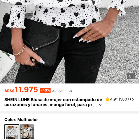
1/5
11.975
-40%
ARS$
ARS$19.958
SHEIN LUNE Blusa de mujer con estampado de
4,91
(
500+
)
corazones y lunares, manga farol, para pr
imavera y Día de San Valentín
Color: Multicolor