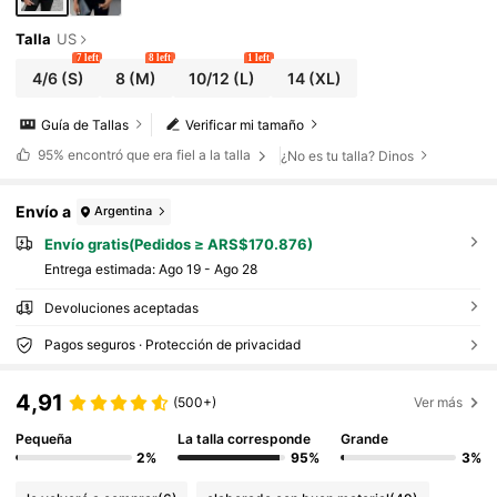
Talla
US
7 left
8 left
1 left
4/6
(S)
8
(M)
10/12
(L)
14
(XL)
Guía de Tallas
Verificar mi tamaño
95%
encontró que era fiel a la talla
¿No es tu talla? Dinos
Envío a
Argentina
Envío gratis(Pedidos ≥ ARS$170.876)
Entrega estimada:
Ago 19 - Ago 28
Devoluciones aceptadas
Pagos seguros · Protección de privacidad
4,91
(500+)
Ver más
Pequeña
La talla corresponde
Grande
2%
95%
3%