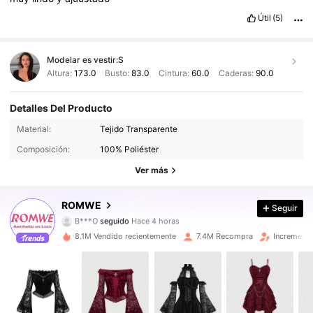
Útil
(5)
Modelar es vestir:
S
Altura:
173.0
Busto:
83.0
Cintura:
60.0
Caderas:
90.0
Detalles Del Producto
4.2M Seguidores
4,91
Material:
Tejido Transparente
Composición:
100% Poliéster
4.2M Seguidores
4,91
Ver más
4.2M Seguidores
4,91
ROMWE
Seguir
B***O
seguido
Hace 4 horas
4.2M Seguidores
4,91
8.1M Vendido recientemente
7.4M Recompra
Incremento
4.2M Seguidores
4,91
4.2M Seguidores
4,91