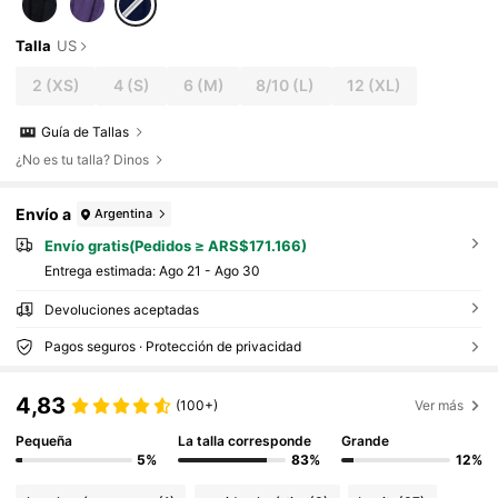
Talla
US
2
(XS)
4
(S)
6
(M)
8/10
(L)
12
(XL)
Guía de Tallas
¿No es tu talla? Dinos
Envío a
Argentina
Envío gratis(Pedidos ≥ ARS$171.166)
Entrega estimada:
Ago 21 - Ago 30
Devoluciones aceptadas
Pagos seguros · Protección de privacidad
4,83
(100+)
Ver más
Pequeña
La talla corresponde
Grande
5%
83%
12%