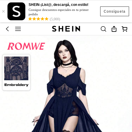
SHEIN-¡List@, descargá, con estilo!
×
Consigue descuentos especiales en tu primer
Consíguela
pedido
(5,000)