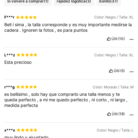
lo volveré a comprar
(1)
rapidez logística
(3)
bonito
(37)
F***r
Color: Negro / Talla: XL
Bell
í
sima
,
la
talla
corresponde
y
es
muy
importante
medirse
la
cadera
.
Ignoren
la
fotos
,
es
para
puntos
Útil
(10)
L***z
Color: Negro / Talla: XL
Esta
precioso
Útil
(5)
r***g
Color: Morado / Talla: M
es
bellisimo
,
solo
hay
que
comprarlo
una
talla
menos
y
te
queda
perfecto
,
a
mi
me
quedo
perfecto
,
ni
corto
,
ni
largo
,
medida
perfecta
Útil
(18)
x***x
Color: Negro / Talla: L
muy
lindo
y
ajuustado