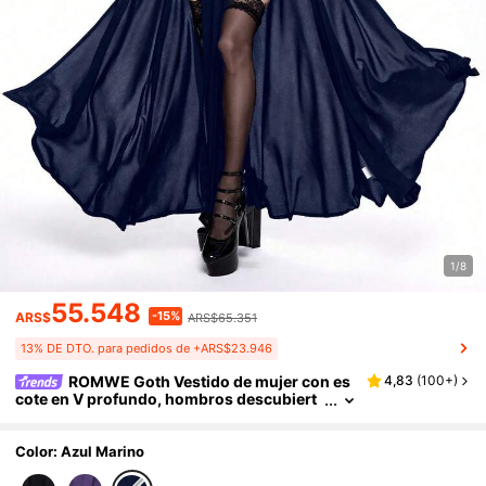
1/8
55.548
-15%
ARS$
ARS$65.351
13% DE DTO. para pedidos de +ARS$23.946
ROMWE Goth Vestido de mujer con es
4,83
(
100+
)
cote en V profundo, hombros descubiert
os, abertura alta y bordado gótico calado
Color: Azul Marino