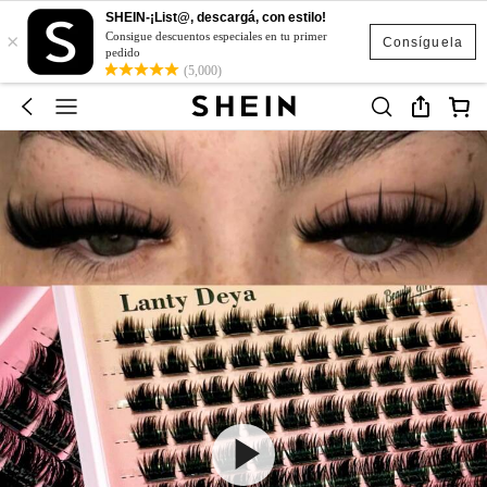
SHEIN-¡List@, descargá, con estilo!
×
Consigue descuentos especiales en tu primer
Consíguela
pedido
(5,000)