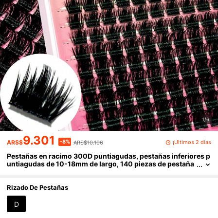
1/6
9.301
-8%
¡Últimos 2 días
ARS$
ARS$10.106
Pestañas en racimo 300D puntiagudas, pestañas inferiores p
untiagudas de 10-18mm de largo, 140 piezas de pestaña
s en racimo, pestañas individuales gruesas, extensión de
pestañas puntiagudas DIY, extensión de pestañas en racimo
estilo dibujos animados, tiras de pestañas de visón, pestañas
Rizado De Pestañas
gruesas
D