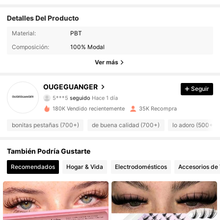
Detalles Del Producto
Material:
PBT
486 Seguidores
4,81
Composición:
100% Modal
486 Seguidores
4,81
Ver más
486 Seguidores
4,81
OUGEGUANGER
Seguir
5***5
seguido
Hace 1 día
486 Seguidores
4,81
180K Vendido recientemente
35K Recompra
bonitas pestañas (700+)
de buena calidad (700+)
lo adoro (500+)
486 Seguidores
4,81
También Podría Gustarte
486 Seguidores
4,81
Recomendados
Hogar & Vida
Electrodomésticos
Accesorios de 
486 Seguidores
4,81
486 Seguidores
4,81
486 Seguidores
4,81