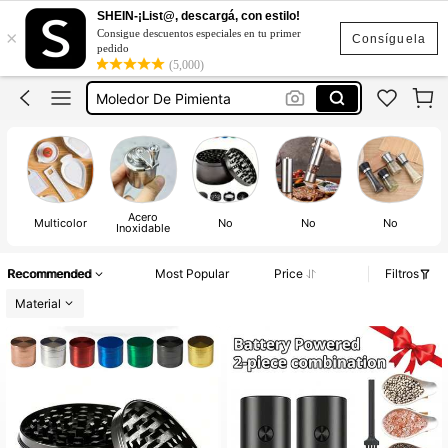
Moledor De Hierba
SHEIN-¡List@, descargá, con estilo!
×
Consigue descuentos especiales en tu primer
Molino De Pimienta
Consíguela
pedido
(5,000)
Grinder
Moledor De Pimienta
Salero
Moledor De Hierba
Molino De Pimienta
Acero
Multicolor
No
No
No
Inoxidable
Recommended
Most Popular
Price
Filtros
Material