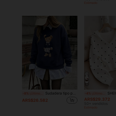
Estimado
9
Sudadera tipo pullover con patrón de oso estilo academia linda, manga larga, cuello redondo acanalado, tejido de punto casual
SHEIN Sudadera con capuch
-8%
¡Últimos 3 días
-4%
¡Últimos 3 días
ARS$29.372
ARS$26.582
50+ vendidos
Estimado