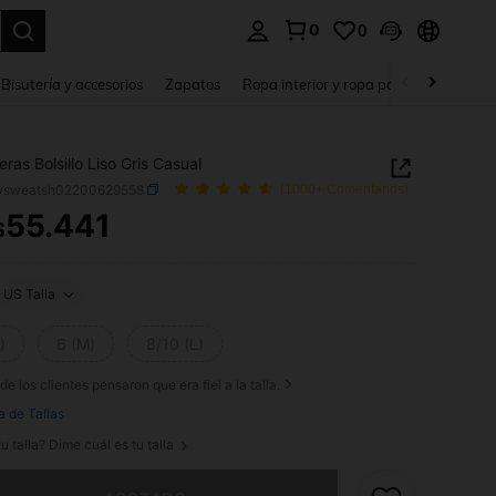
0
0
a. Press Enter to select.
Bisutería y accesorios
Zapatos
Ropa interior y ropa para dormir
Ho
ras Bolsillo Liso Gris Casual
wsweatsh02200629558
(1000+ Comentarios)
55.441
$
ICE AND AVAILABILITY
US Talla
)
6 (M)
8/10 (L)
de los clientes pensaron que era fiel a la talla.
a de Tallas
u talla? Dime cuál es tu talla
imos, este producto está agotado.