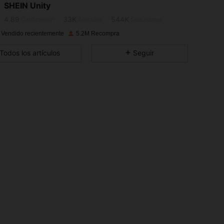
SHEIN Unity
4,89
33K
544K
Calificación
Artículos
Seguidores
 Vendido recientemente
5.2M Recompra
4,89
33K
544K
Todos los artículos
Seguir
4,89
33K
544K
4,89
33K
544K
4,89
33K
544K
4,89
33K
544K
4,89
33K
544K