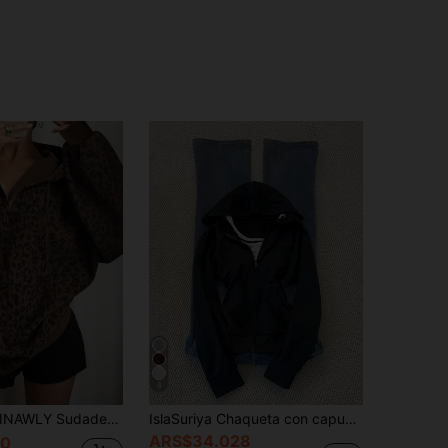
8
NAWLY Sudadera casual holgada con capucha con cordón, cremallera y estampado de leopardo de manga larga para mujer
IslaSuriya Chaqueta con capucha casual con cremallera frontal de unicolor y manga larga para mujer
ARS$34.028
20