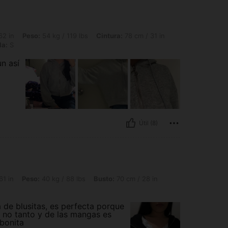
4 kg / 119 lbs, Cintura: 78 cm / 31 in, Busto: 92 cm / 36 in, Hip: 90 cm / 35 in, Col
62 in
Peso:
54 kg / 119 lbs
Cintura:
78 cm / 31 in
la:
S
un así
Útil (8)
40 kg / 88 lbs, Busto: 70 cm / 28 in, Cintura: 61 cm / 24 in, Color: Negro
61 in
Peso:
40 kg / 88 lbs
Busto:
70 cm / 28 in
 de blusitas, es perfecta porque
 no tanto y de las mangas es
bonita