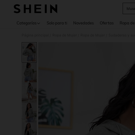
Muse
Use up 
Categorías
Solo para ti
Novedades
Ofertas
Ropa de
Página principal
Ropa de Mujer
Ropa de Mujer
Sudaderas y su
/
/
/