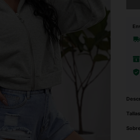
Env
Descr
Talla
Sobre