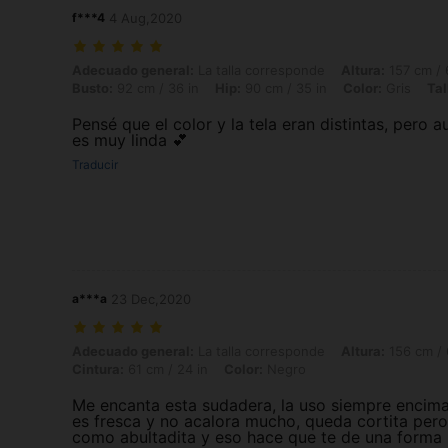
f***4
4 Aug,2020
Adecuado general: La talla corresponde, Altura: 157 cm / 62 in, Peso: 5
Adecuado general:
La talla corresponde
Altura:
157 cm / 
Busto:
92 cm / 36 in
Hip:
90 cm / 35 in
Color:
Gris
Tal
Pensé que el color y la tela eran distintas, pero a
es muy linda 💕
Traducir
a***a
23 Dec,2020
Adecuado general: La talla corresponde, Altura: 156 cm / 61 in, Peso: 
Adecuado general:
La talla corresponde
Altura:
156 cm / 
Cintura:
61 cm / 24 in
Color:
Negro
Me encanta esta sudadera, la uso siempre encima
es fresca y no acalora mucho, queda cortita pero
como abultadita y eso hace que te de una forma 