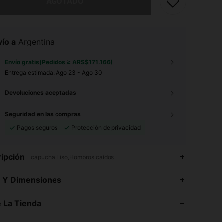
AGOTADO
ío a
Argentina
Envío gratis(Pedidos ≥ ARS$171.166)
Entrega estimada:
Ago 23 - Ago 30
Devoluciones aceptadas
Seguridad en las compras
Pagos seguros
Protección de privacidad
ipción
capucha,Liso,Hombros caídos
4,89
33K
544K
s Y Dimensiones
4,89
33K
544K
 La Tienda
4,89
33K
544K