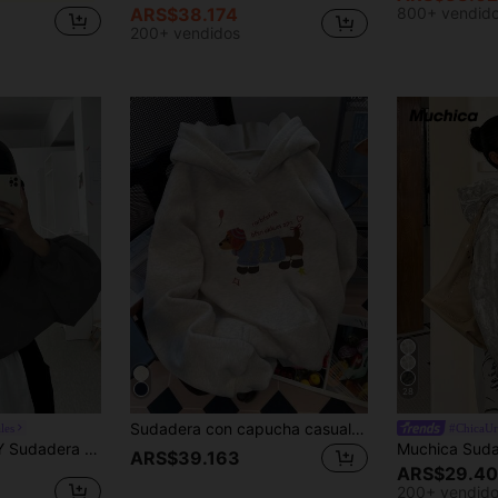
ARS$38.174
800+ vendid
200+ vendidos
28
Sudadera con capucha casual con bolsillo canguro, manga larga y estampado de perro salchicha de dibujos animados para mujer, ideal para primavera
les
#ChicaUr
ucha de unicolor y sobredimensionada para mujer, ropa de otoño
ARS$39.163
ARS$29.4
200+ vendid