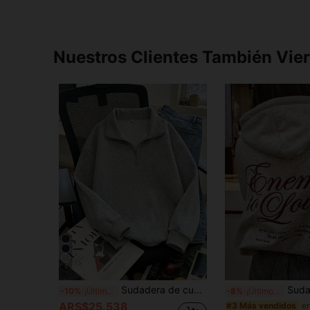
Nuestros Clientes También Vie
5
Sudadera de cuello alto medio con cremallera para mujer, forro térmico, estampado floral gris, estilo minimalista americano casual para uso diario, versátil para otoño/invierno
Sudadera con capucha para mujer, nueva para
-10%
¡Últimos 3 días
-8%
¡Últimos 3 días
ARS$25.538
#3 Más vendidos