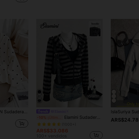
a de mujer casual con estampado de lunares, otoño/invierno
Elamini
Elamini Sudadera con cremallera de manga larga, holgada y acanalada, a rayas grises y negras para mujeres, elegante y linda, adecuada para la escuela, graduación, uso casual, deportivo y diario en otoño/invierno
-10%
¡Últimos 3 días
ARS$24.78
(1000+)
ARS$33.086
100+ vendidos