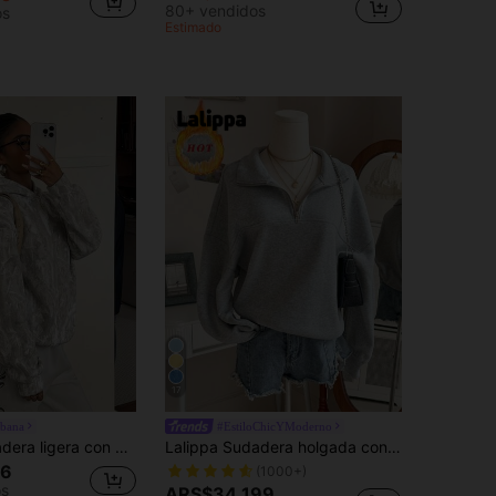
80+ vendidos
os
Estimado
17
bana
#EstiloChicYModerno
Muchica Sudadera ligera con estampado de camuflaje de ramas con efecto lavado, de estilo minimalista y casual, adecuada para otoño/invierno y primavera/verano, con estilo deportivo
Lalippa Sudadera holgada con cremallera y abertura lateral para mujer, ideal para graduación, maestros, regreso a la escuela, otoño
06
(1000+)
os
ARS$34.199