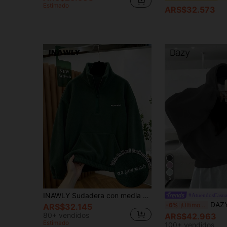
Estimado
ARS$32.573
5
INAWLY Sudadera con media cremallera y bordado de eslogan, para graduación, vuelta al colegio, graduación, profesoras, sudadera de vuelta al colegio para otoño
#AtuendosCasua
DAZY Sudadera corta con cap
-6%
¡Últimos 3 días
ARS$32.145
80+ vendidos
ARS$42.963
Estimado
100+ vendidos