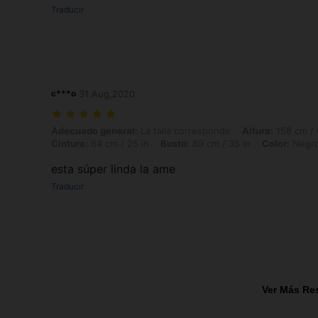
Traducir
c***o
31 Aug,2020
Adecuado general: La talla corresponde, Altura: 158 cm / 62 in, Peso: 
Adecuado general:
La talla corresponde
Altura:
158 cm / 
Cintura:
64 cm / 25 in
Busto:
89 cm / 35 in
Color:
Negr
esta súper linda la ame
Traducir
Ver Más Re