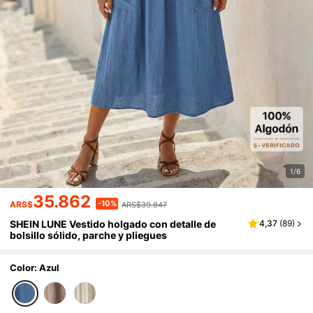
1/6
35.862
-10%
ARS$
ARS$39.847
SHEIN LUNE Vestido holgado con detalle de
4,37
(
89
)
bolsillo sólido, parche y pliegues
Color: Azul