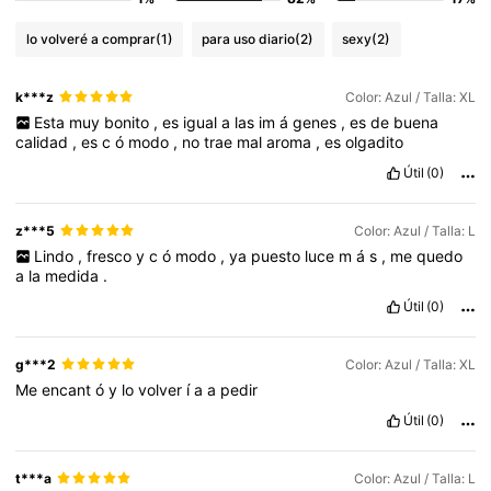
lo volveré a comprar
(1)
para uso diario
(2)
sexy
(2)
k***z
Color: Azul / Talla: XL
Esta
muy
bonito
,
es
igual
a
las
im
á
genes
,
es
de
buena
calidad
,
es
c
ó
modo
,
no
trae
mal
aroma
,
es
olgadito
Útil
(0)
z***5
Color: Azul / Talla: L
Lindo
,
fresco
y
c
ó
modo
,
ya
puesto
luce
m
á
s
,
me
quedo
a
la
medida
.
Útil
(0)
g***2
Color: Azul / Talla: XL
Me
encant
ó
y
lo
volver
í
a
a
pedir
Útil
(0)
t***a
Color: Azul / Talla: L