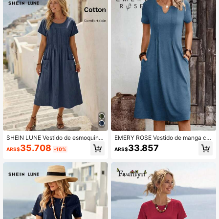
SHEIN LUNE Vestido de esmoquin c
EMERY ROSE Vestido de manga cor
on bolsillo, detalle plisado y parche,
ta con cuello en V, bolsillo con lazo
35.708
33.857
ARS$
-10%
ARS$
ropa de maestra
y unicolor