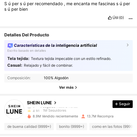
S
ú
per
s
ú
per
recomendado
,
me
encanta
me
fascinas
s
ú
per
s
ú
per
bien
Útil
(0)
Detalles Del Producto
Características de la inteligencia artificial
Escrito basado en detalles
Tela tejida:
Textura tejida impecable con un estilo refinado.
Casual:
Relajado y fácil de combinar.
1M Seguidores
4,91
Composición:
100% Algodón
1M Seguidores
4,91
Ver más
1M Seguidores
4,91
SHEIN LUNE
Seguir
1M Seguidores
4,91
8.9M Vendido recientemente
13.7M Recompra
1M Seguidores
4,91
de buena calidad (9999+)
bonito (9999+)
como en las fotos (9999+)