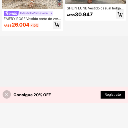
SHEIN LUNE Vestido casual holgad
o de unicolor para mujer con bolsillo
#VestidoPrimaveral
30.947
ARS$
s inclinados
EMERY ROSE Vestido corto de vera
no para mujeres, casual con estamp
26.004
ARS$
-10%
ado de flores pequeñas y mangas c
ortas para vacaciones
Consigue 20% OFF
Regístrate
¡10% DE DESCUENTO!
AÑADIR A LA BOLSA