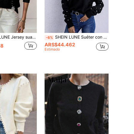
e mujer con perlas, jersey de punto de manga larga para otoño e invierno
SHEIN LUNE Suéter con hombros caídos y cuentas de perlas falsas, parte superior de punto de manga larga, jersey de punto para otoño e invierno
-6%
ARS$44.462
38
Estimado