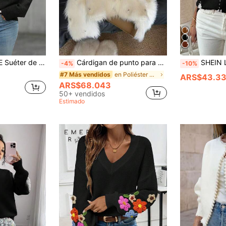
 cuentas para mujer, de moda y versátil para otoño/invierno
Cárdigan de punto para mujer, elegante mezcla de cachemira unicolor con decoración de perlas acanaladas, uso diario, otoño/invierno blanco otoño
SHEIN LUNE Jersey suave casual d
-4%
-10%
en Poliéster Cárdigans de mujer
#7 Más vendidos
ARS$43.3
ARS$68.043
50+ vendidos
Estimado