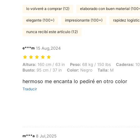
lo volveré a comprar (12)
elaborado con buen material (100
elegante (100+)
impresionante (100+)
rapidez logístic
nunca recibí este artículo (12)
e***m
15 Aug,2024
Altura: 160 cm / 63 in, Peso: 68 kg / 150 lbs, Caderas: 105 cm / 41 in
Altura:
160 cm / 63 in
Peso:
68 kg / 150 lbs
Caderas:
10
Busto:
95 cm / 37 in
Color:
Negro
Talla:
M
hermoso me encanta lo pediré en otro color
Traducir
m***a
8 Jul,2025