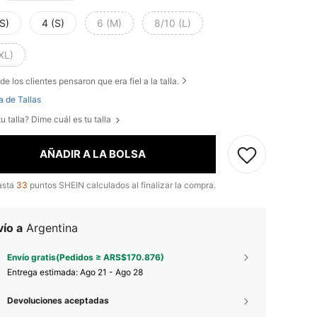
S)
4 (S)
6 (M)
8/10 (L)
XL)
de los clientes pensaron que era fiel a la talla.
a de Tallas
u talla? Dime cuál es tu talla
AÑADIR A LA BOLSA
asta
33
puntos SHEIN calculados al finalizar la compra.
ío a
Argentina
Envío gratis(Pedidos ≥ ARS$170.876)
Entrega estimada:
Ago 21 - Ago 28
Devoluciones aceptadas