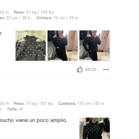
 57 kg / 126 lbs, Forma del cuerpo: Triángulo, Busto: 93 cm / 37 in, Caderas: 97 cm 
63 in
Peso:
57 kg / 126 lbs
as:
97 cm / 38 in
Cintura:
74 cm / 29 in
o
Útil (2)
71 kg / 157 lbs, Caderas: 115 cm / 45 in, Busto: 105 cm / 41 in, Cintura: 75 cm / 3
64 in
Peso:
71 kg / 157 lbs
Caderas:
115 cm / 45 in
o
Talla:
M
o mucho viene un poco amplio