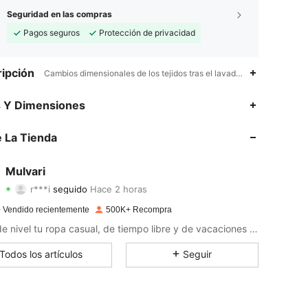
Seguridad en las compras
Pagos seguros
Protección de privacidad
ipción
Cambios dimensionales de los tejidos tras el lavado doméstico,Perla
4,94
606
381K
s Y Dimensiones
4,94
606
381K
 La Tienda
4,94
606
381K
Mulvari
r***i
seguido
Hace 2 horas
4,94
606
381K
Calificación
Artículos
Seguidores
 Vendido recientemente
500K+ Recompra
4,94
606
381K
Sube de nivel tu ropa casual, de tiempo libre y de vacaciones con esta colección versátil y cómoda.
4,94
606
381K
Todos los artículos
Seguir
4,94
606
381K