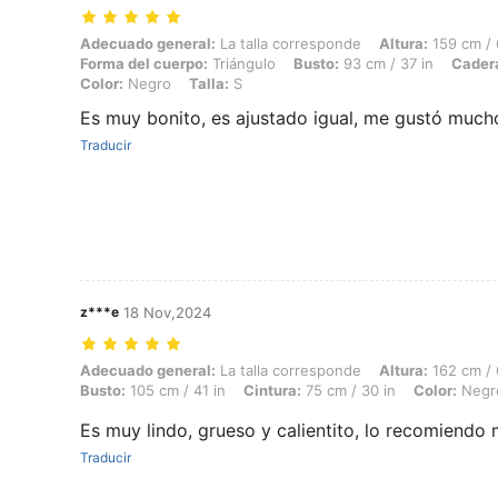
Adecuado general: La talla corresponde, Altura: 159 cm / 63 in, Peso:
Adecuado general:
La talla corresponde
Altura:
159 cm / 
Forma del cuerpo:
Triángulo
Busto:
93 cm / 37 in
Cader
Color:
Negro
Talla:
S
Es muy bonito, es ajustado igual, me gustó much
Traducir
z***e
18 Nov,2024
Adecuado general: La talla corresponde, Altura: 162 cm / 64 in, Peso: 
Adecuado general:
La talla corresponde
Altura:
162 cm / 
Busto:
105 cm / 41 in
Cintura:
75 cm / 30 in
Color:
Negr
Es muy lindo, grueso y calientito, lo recomiend
Traducir