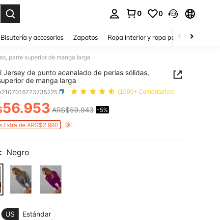
0
0
a. Press Enter to select.
Bisutería y accesorios
Zapatos
Ropa interior y ropa para dormir
Ho
as, parte superior de manga larga
i Jersey de punto acanalado de perlas sólidas,
superior de manga larga
w2107016773735225
(1000+ Comentarios)
56.953
$
ARS$59.943
-5%
ICE AND AVAILABILITY
s Extra de ARS$2.990
:
Negro
US
Estándar