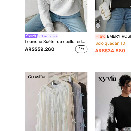
EMERY ROSE Suéter de cuello redondo de manga larga tejido con
Louniche
-10%
Louniche Suéter de cuello redondo de mujer con decoración de cuentas de unicolor, manga larga, hueco, tops de manga larga, jersey de punto para otoño e invierno
Solo quedan 10
ARS$59.260
ARS$34.880