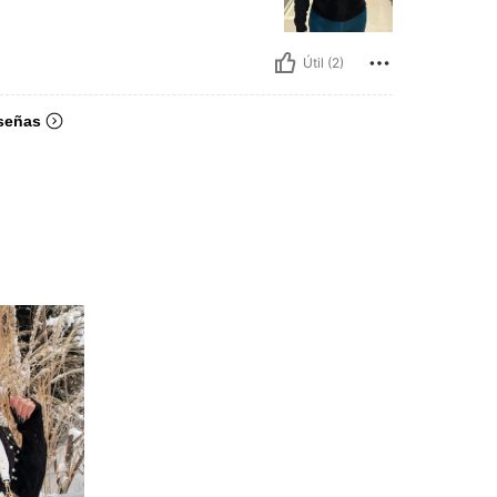
Útil (2)
señas