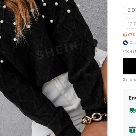
2 (X
12 (
97%
Guí
¿No es t
Gana h
Env