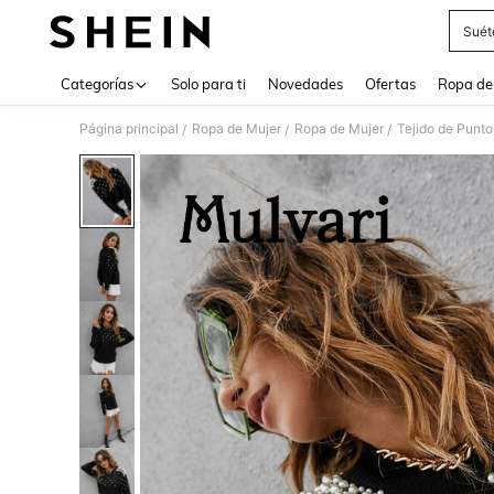
Suét
Use up 
Categorías
Solo para ti
Novedades
Ofertas
Ropa de
Página principal
Ropa de Mujer
Ropa de Mujer
Tejido de Punto
/
/
/