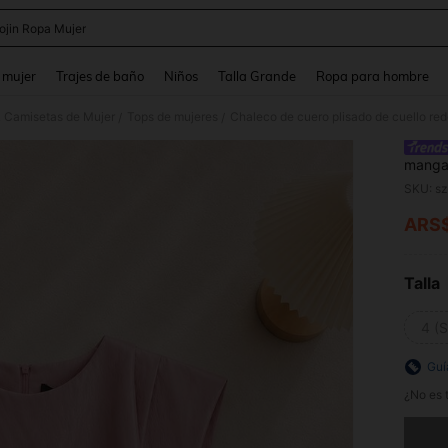
ojin Ropa Mujer
and down arrow keys to navigate search Búsqueda reciente and Busca y Encuentr
 mujer
Trajes de baño
Niños
Talla Grande
Ropa para hombre
& Camisetas de Mujer
Tops de mujeres
Chaleco de cuero plisado de cuello re
/
/
mangas
SKU: s
ARS
PR
Talla
4 (S
Guí
¿No es t
Lo sent