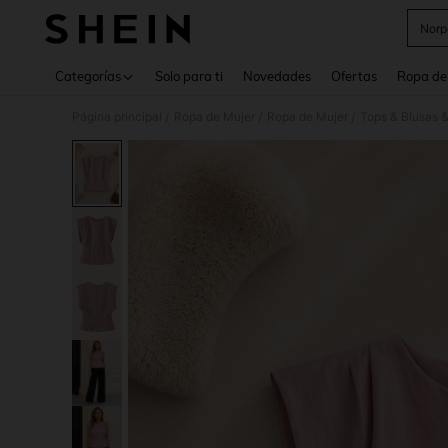
Norp
Use up 
Categorías
Solo para ti
Novedades
Ofertas
Ropa de
Página principal
Ropa de Mujer
Ropa de Mujer
Tops & Blusas 
/
/
/