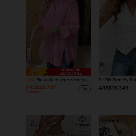
9
Ahorro de
ARS$1.504
Blusa de mujer de manga larga con solapa, abotonadura sencilla y estilo casual para uso diario, en unicolor
-5%
ARS$28.707
ARS$15.345
Estimado