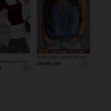
SHEIN LUNE Camiseta sin mangas de mujer con estampado de denim vintage, cuello en V, lazo delantero, fruncido, suelta, favorecedora, casual, versátil, ligera, fresca, tipo pulóver, camisola
Soleia Top sin mangas para mujer color beige, estilo bohemio sexy y chic para verano y vacaciones, con lazo, tirantes anudables, bajo asimétrico y espalda descubierta, elegante para playa tropical y boda como invitada
ARS$16.199
4