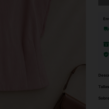
Env
Descr
Talla
Sobre