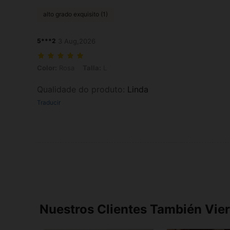
alto grado exquisito (1)
5***2
3 Aug,2026
Color: Rosa, Talla: L
Color:
Rosa
Talla:
L
Qualidade do produto
:
Linda
Traducir
Nuestros Clientes También Vie