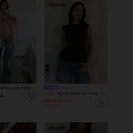
8
Blusa transparente para mujer, fluida, con tacto sedoso rosa, diseño de hombro asimétrico, de verano
Aloruh
Aloruh Blusa de mujer de cuello redondo elegante, unicolor, sin mangas, en beige
-20%
84
ARS$15.550
Estimado