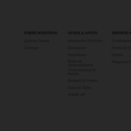
SOBRE NOSOTROS
AYUDA & APOYO
SERVICIO 
Quienes Somos
Información De Envío
Contácteno
Carreras
Devolución
Forma De 
Reembolso
Puntos
Botón de
Preguntas F
Arrepentimiento
Cómo Realizar El
Pedido
Rastrear El Pedido
Guía De Tallas
SHEIN VIP