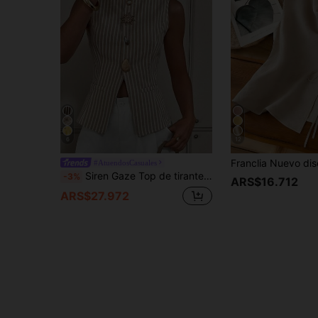
6
12
#AtuendosCasuales
Siren Gaze Top de tirantes casual de verano para mujer con botones frontales a rayas
-3%
ARS$16.712
ARS$27.972