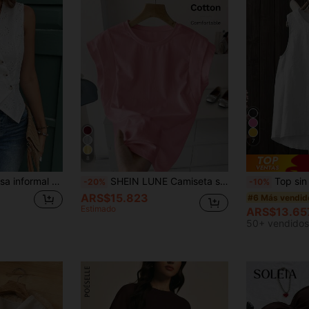
7
8
SHEIN Frenchy Blusa informal de mujer con botones delanteros y sin mangas a rayas, conjunto de ropa de oficina para mujer, ropa de mujer para invierno, atuendos de otoño, camisa blanca de mujer, blusas sin mangas
SHEIN LUNE Camiseta sin mangas de mujer de cuello redondo blanca de doble capa con hombros anchos, adecuada para uso casual diario, camiseta básica de primavera/verano para mujer, tops de algodón, tops rosas, top de algodón rosa, top rosa bebé, camiseta básica de mujer de algodón
Top sin mangas de lino estilo bohemio para mujer, top
-20%
-10%
ARS$15.823
#6 Más vendid
Estimado
ARS$13.65
50+ vendidos