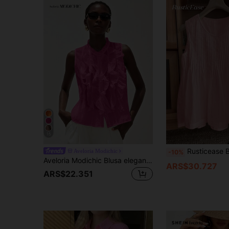
15
Rusticease Blusa de algodón blanca casual con pliegues y sin mangas, 100% algodón, tops de algodón rosa, tops de verano de algodón, t
Aveloria Modichic
-10%
Aveloria Modichic Blusa elegante y romántica de estilo francés, sin mangas, con cuello con volantes y textura transparente para mujeres
ARS$30.727
ARS$22.351