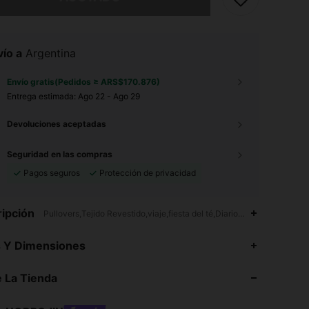
ío a
Argentina
Envío gratis(Pedidos ≥ ARS$170.876)
Entrega estimada:
Ago 22 - Ago 29
Devoluciones aceptadas
Seguridad en las compras
Pagos seguros
Protección de privacidad
ipción
Pullovers,Tejido Revestido,viaje,fiesta del té,Diario,Colegio,Vacacion
s Y Dimensiones
4,90
89
378K
 La Tienda
4,90
89
378K