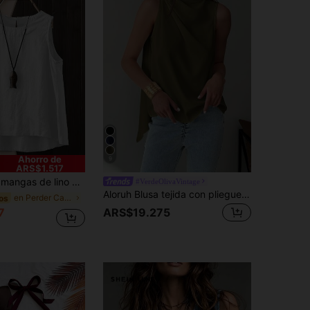
Ahorro de
9
ARS$1.517
 blanco holgado casual, top de verano hecho a mano, adecuado para la playa, la vida diaria y el uso en vacaciones
#VerdeOlivaVintage
Aloruh Blusa tejida con pliegues en línea H sin mangas de estilo minimalista y de oficina, para primavera/verano
en Perder Camisetas sin mangas y camisetas sin man
os
ARS$19.275
7