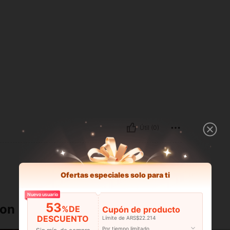
Útil (0)
Ofertas especiales solo para ti
Nuevo usuario
53
ron
%DE
Cupón de producto
DESCUENTO
Límite de ARS$22.214
Por tiempo limitado