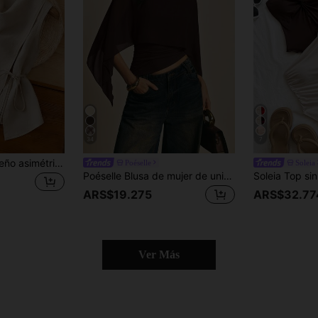
34
7
Franclia Nuevo diseño asimétrico de verano, cuello acampanado, dobladillo dividido de color caqui claro de nicho, cintura con lazo, chaleco sin mangas para mujer, top de tirantes de verano para mujer, elegante para vacaciones y días de descanso.
Poéselle
Soleia
Poéselle Blusa de mujer de unicolor con cuello redondo, diseño asimétrico y drapeado de moda
ARS$19.275
ARS$32.77
Ver Más