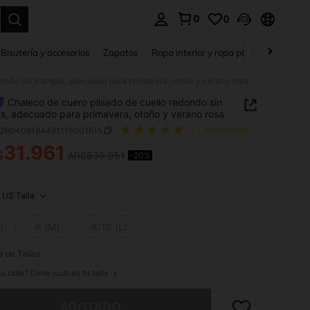
0
0
a. Press Enter to select.
Bisutería y accesorios
Zapatos
Ropa interior y ropa para dormir
Ho
dondo sin mangas, adecuado para primavera, otoño y verano rosa
Chaleco de cuero plisado de cuello redondo sin
, adecuado para primavera, otoño y verano rosa
z260406184481116001615
(1 Comentarios)
31.961
$
ARS$39.951
-20%
ICE AND AVAILABILITY
US Talla
)
6 (M)
8/10 (L)
a de Tallas
u talla? Dime cuál es tu talla
imos, este producto está agotado.
AGOTADO