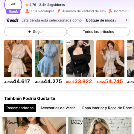
2.4K Seguidores
4,76
r***0
seguido
Hace 9 horas
2.4K Seguidores
4,76
1.5K Recompra
Aumento de ventasd de 41%
Incremento 
Esta tienda está seleccionada como
「Botique de moda」
2.4K Seguidores
4,76
2.4K Seguidores
4,76
Seguir
Todos los artículos
2.4K Seguidores
4,76
2.4K Seguidores
4,76
2.4K Seguidores
4,76
44.617
44.275
33.822
54.745
ARS$
ARS$
ARS$
ARS$
ARS
También Podría Gustarte
Recomendados
Accesorios de Vestir
Ropa Interior y Ropa de Dormi