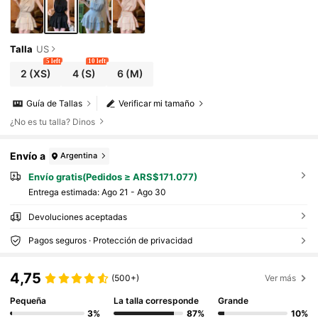
Talla
US
5 left
10 left
2
(XS)
4
(S)
6
(M)
Guía de Tallas
Verificar mi tamaño
¿No es tu talla? Dinos
Envío a
Argentina
Envío gratis(Pedidos ≥ ARS$171.077)
Entrega estimada:
Ago 21 - Ago 30
Devoluciones aceptadas
Pagos seguros · Protección de privacidad
4,75
(500+)
Ver más
Pequeña
La talla corresponde
Grande
3%
87%
10%