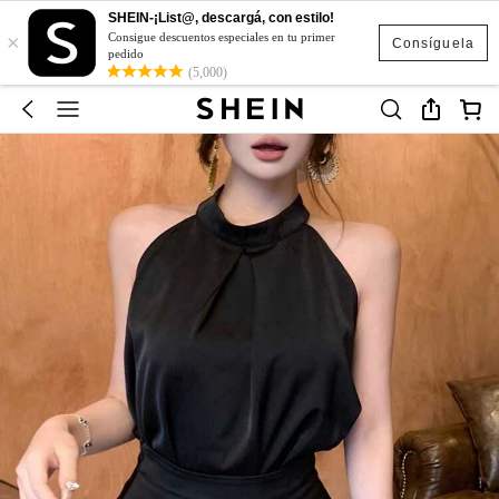
SHEIN-¡List@, descargá, con estilo!
×
Consigue descuentos especiales en tu primer
Consíguela
pedido
(5,000)