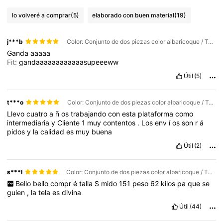
lo volveré a comprar
(5)
elaborado con buen material
(19)
j***b
Color: Conjunto de dos piezas color albaricoque / Talla: M
Ganda
aaaaa
Fit:
gandaaaaaaaaaaaasupeeeww
Útil
(5)
t***o
Color: Conjunto de dos piezas color albaricoque / Talla: S
Llevo
cuatro
a
ñ
os
trabajando
con
esta
plataforma
como
intermediaria
y
Cliente
1
muy
contentos
.
Los
env
í
os
son
r
á
pidos
y
la
calidad
es
muy
buena
Útil
(2)
s***l
Color: Conjunto de dos piezas color albaricoque / Talla: S
Bello
bello
compr
é
talla
S
mido
151
peso
62
kilos
pa
que
se
guien
,
la
tela
es
divina
Útil
(44)