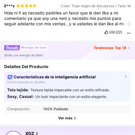
E***z
Color: Traje negro de dos piezas / Talla: M
Hola
ni
ñ
as
necesito
pedirles
un
favor
que
le
den
like
a
mi
comentario
ya
que
soy
una
neni
y
necesito
mis
puntos
para
seguir
adelante
con
mis
ventas
,
y
si
ustedes
le
dan
like
al
mio
yo
las
ayudo
igual
para
que
todas
salgamos
adelante
.
Otra
Útil
(22)
cosa
las
tallas
de
SHEIN
Son
muy
exactas
asi
que
lean
bien
las
descripciones
de
tallas
.
La
tela
es
muy
fresca
y
la
prenda
es
muy
bonita
,
La
recomiendoo
Muy
bonito
😍😍😍🥰😍😍🥰😍🥰🥰
Tendencias
Top 18
#Energía de ídolo
😍🥰😍🤩😛🥰
es
hermoso
Muy
bonito
😍😍😍🥰😍😍🥰😍🥰🥰😍
¡Brilla con energía de ídolo!
🥰😍🤩😛🥰
es
hermoso
Muy
bonito
😍😍😍🥰😍😍🥰😍🥰🥰😍🥰
😍🤩😛🥰
es
hermosoMuy
bonito
😍😍😍🥰😍🥰😍🥰🥰😍🥰😍🤩😛
Detalles Del Producto
🥰
es
hermos
Características de la inteligencia artificial
Escrito basado en detalles
Tela tejida:
Textura tejida impecable con un estilo refinado.
2.4K Seguidores
4,76
Sexy, Casual:
Un look impactante con un estilo elegante.
2.4K Seguidores
4,76
Composición:
100% Poliéster
2.4K Seguidores
4,76
Ver más
2.4K Seguidores
4,76
XDZ