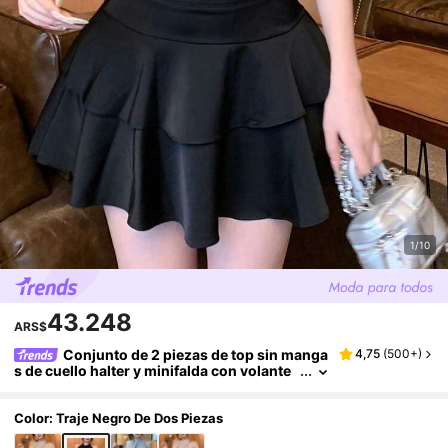
1/10
43.248
ARS$
Conjunto de 2 piezas de top sin manga
4,75
(
500+
)
s de cuello halter y minifalda con volante
s, elegante para el verano
Color: Traje Negro De Dos Piezas