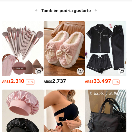
También podría gustarte
2.310
2.737
33.497
ARS$
ARS$
ARS$
-10%
-8%