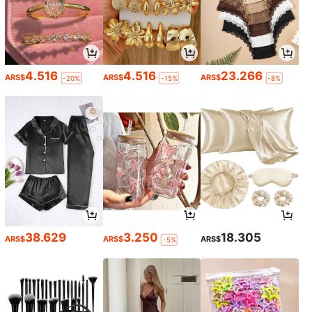
4.516
4.516
23.266
ARS$
ARS$
ARS$
-20%
-15%
-8%
38.629
3.250
18.305
ARS$
ARS$
ARS$
-5%