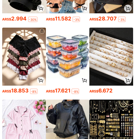
2.994
11.582
28.707
ARS$
ARS$
ARS$
-30%
-3%
-3%
18.853
17.621
6.672
ARS$
ARS$
ARS$
-8%
-8%