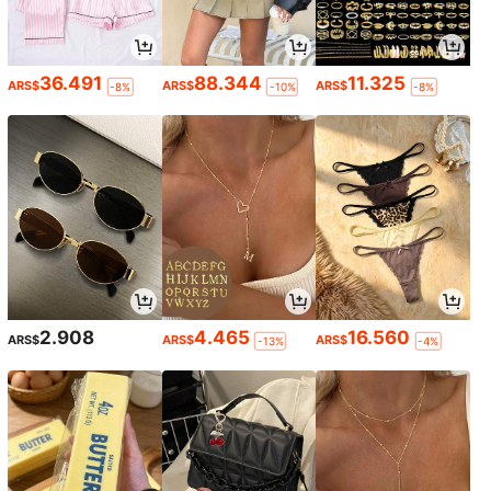
36.491
88.344
11.325
ARS$
ARS$
ARS$
-8%
-10%
-8%
2.908
4.465
16.560
ARS$
ARS$
ARS$
-13%
-4%