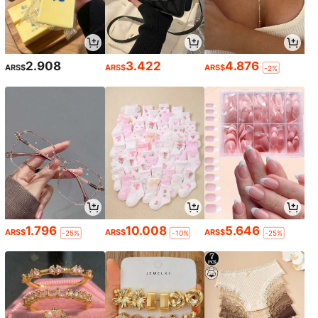
2.908
3.422
4.876
ARS$
ARS$
ARS$
-2%
1.796
10.008
5.646
ARS$
ARS$
ARS$
-25%
-10%
-25%