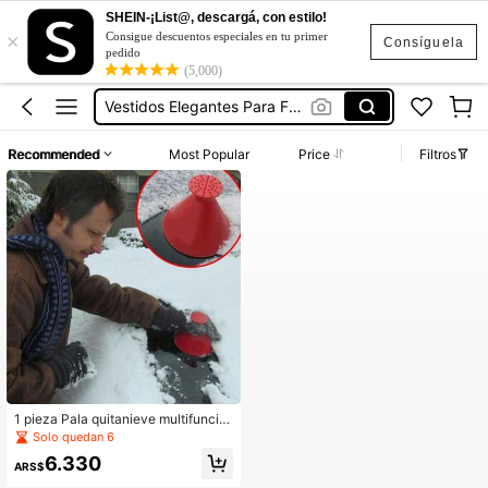
SHEIN-¡List@, descargá, con estilo!
×
Campera De Mujer
Consigue descuentos especiales en tu primer
Consíguela
pedido
Snow Car
(5,000)
Vestidos Elegantes Para Fiesta
Sqiushy
Recommended
Most Popular
Price
Filtros
Botas Para Mujer
Campera De Mujer
Snow Car
1 pieza Pala quitanieve multifuncio
nal para auto, con funciones de quit
Solo quedan 6
ar nieve, rascar hielo, descongelar,
6.330
barrer nieve y embudo
ARS$