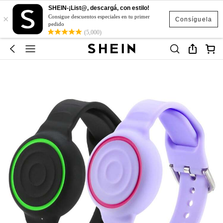
SHEIN-¡List@, descargá, con estilo!
×
Consigue descuentos especiales en tu primer
Consíguela
pedido
(5,000)