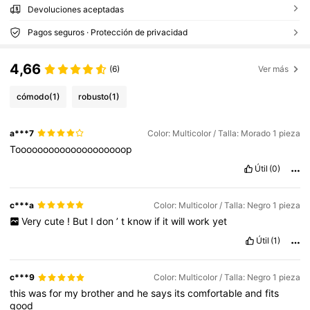
Devoluciones aceptadas
Pagos seguros · Protección de privacidad
4,66
(6)
Ver más
cómodo
(1)
robusto
(1)
a***7
Color: Multicolor / Talla: Morado 1 pieza
Toooooooooooooooooooop
Útil
(0)
c***a
Color: Multicolor / Talla: Negro 1 pieza
Very
cute
!
But
I
don
’
t
know
if
it
will
work
yet
Útil
(1)
c***9
Color: Multicolor / Talla: Negro 1 pieza
this
was
for
my
brother
and
he
says
its
comfortable
and
fits
good