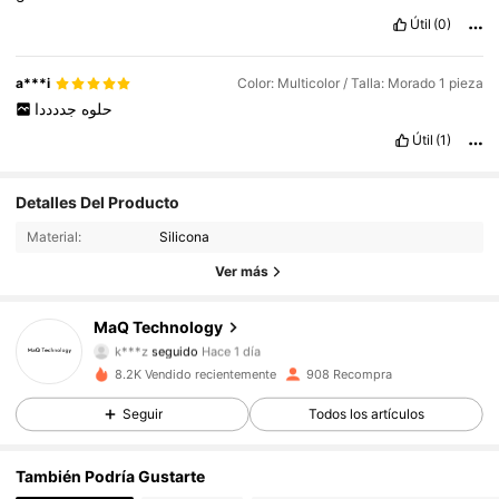
Útil
(0)
a***i
Color: Multicolor / Talla: Morado 1 pieza
حلوه
جددددا
Útil
(1)
Detalles Del Producto
100 Seguidores
4,87
Material:
Silicona
100 Seguidores
4,87
Ver más
100 Seguidores
4,87
MaQ Technology
k***z
seguido
Hace 1 día
100 Seguidores
4,87
8.2K Vendido recientemente
908 Recompra
Seguir
Todos los artículos
100 Seguidores
4,87
También Podría Gustarte
100 Seguidores
4,87