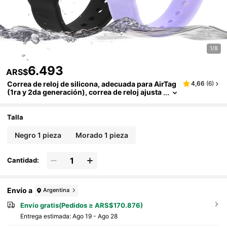
1/8
6.493
ARS$
Correa de reloj de silicona, adecuada para AirTag
4,66
(
6
)
(1ra y 2da generación), correa de reloj ajusta
ble anti-pérdida, con una cubierta protectora
de silicona oculta para el rastreador GPS AirTag
Talla
Negro 1 pieza
Morado 1 pieza
Cantidad:
Envío a
Argentina
Envío gratis(Pedidos ≥ ARS$170.876)
Entrega estimada:
Ago 19 - Ago 28