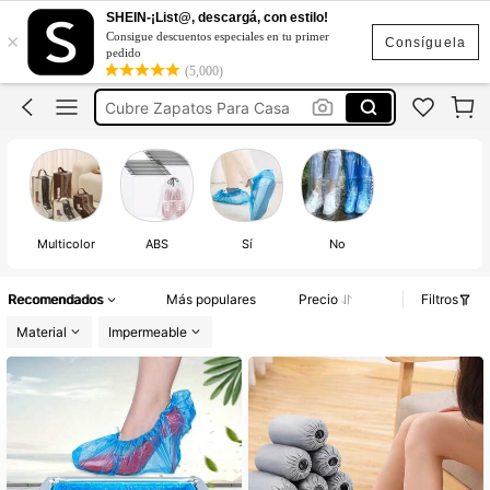
Botas
SHEIN-¡List@, descargá, con estilo!
×
Consigue descuentos especiales en tu primer
Cubre Zapatos
Consíguela
pedido
(5,000)
Cubre Zapatos Para Casa
Cubre Calzado Desechable
Cubre Zapatos Para Lluvia
Botas
Cubre Zapatos
Multicolor
ABS
Sí
No
Recomendados
Más populares
Precio
Filtros
Material
Impermeable