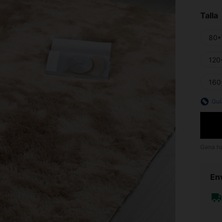
Talla
80*
120
160
Guí
Gana h
Env