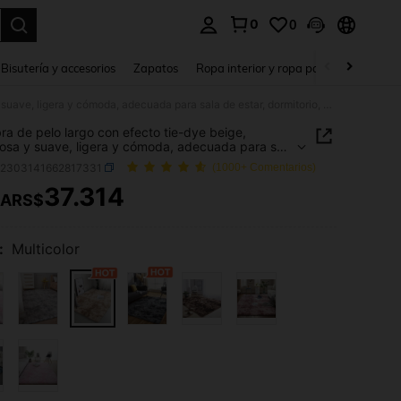
0
0
a. Press Enter to select.
Bisutería y accesorios
Zapatos
Ropa interior y ropa para dormir
Ho
Alfombra de pelo largo con efecto tie-dye beige, esponjosa y suave, ligera y cómoda, adecuada para sala de estar, dormitorio, alfombra de felpa suave color crema para el lado de la cama, sin desprendimiento, alfombra de interior
ra de pelo largo con efecto tie-dye beige,
osa y suave, ligera y cómoda, adecuada para sala
ar, dormitorio, alfombra de felpa suave color
h2303141662817331
(1000+ Comentarios)
para el lado de la cama, sin desprendimiento,
ra de interior
37.314
ARS$
ICE AND AVAILABILITY
:
Multicolor