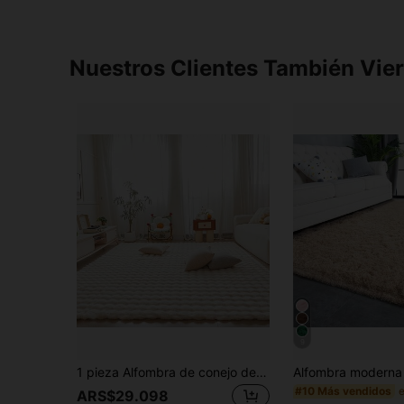
Nuestros Clientes También Vie
9
1 pieza Alfombra de conejo de pan a cuadros esponjosa, alfombra de felpa suave de pelo largo sintético para sala de estar, dormitorio, guardería, habitación de niños, decoración de habitación de adolescentes, alfombra esponjosa y linda
#10 Más vendidos
ARS$29.098