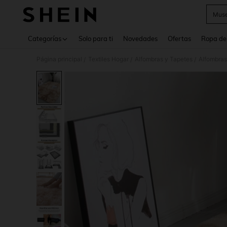
Muse
Use up 
Categorías
Solo para ti
Novedades
Ofertas
Ropa de
Página principal
Textiles Hogar
Alfombras y Tapetes
Alfombras
/
/
/