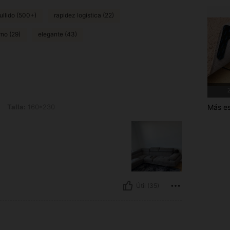
ullido (500+)
rapidez logística (22)
rno (29)
elegante (43)
2
Más es
60*230
Talla:
160*230
Útil (35)