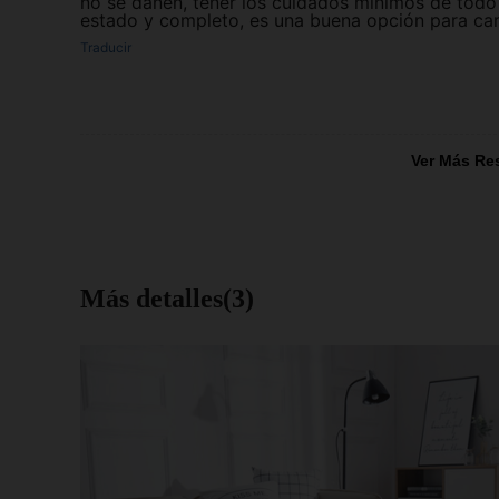
no se dañen, tener los cuidados mínimos de todo
estado y completo, es una buena opción para cambi
Traducir
Ver Más Re
Más detalles(3)