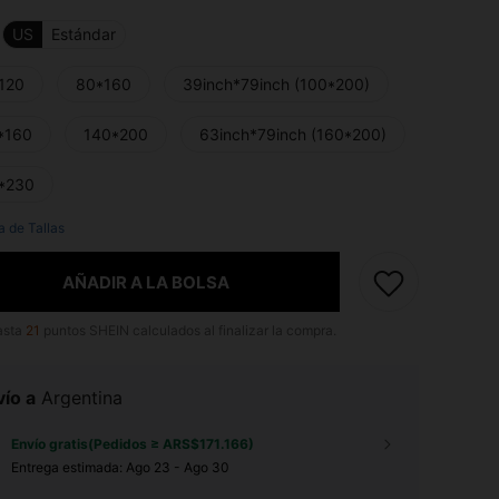
US
Estándar
120
80*160
39inch*79inch (100*200)
*160
140*200
63inch*79inch (160*200)
*230
a de Tallas
AÑADIR A LA BOLSA
asta
21
puntos SHEIN calculados al finalizar la compra.
ío a
Argentina
Envío gratis(Pedidos ≥ ARS$171.166)
Entrega estimada:
Ago 23 - Ago 30