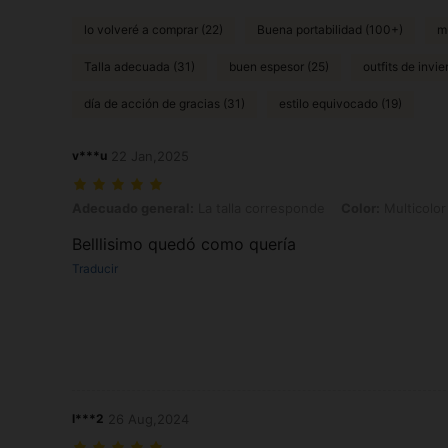
lo volveré a comprar (22)
Buena portabilidad (100+)
m
Talla adecuada (31)
buen espesor (25)
outfits de invie
día de acción de gracias (31)
estilo equivocado (19)
v***u
22 Jan,2025
Adecuado general: La talla corresponde, Color: Multicolor, Talla: 1
Adecuado general:
La talla corresponde
Color:
Multicolor
Belllisimo quedó como quería
Traducir
l***2
26 Aug,2024