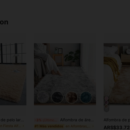
ron
12
Alfombra moderna de pelo largo y suave, fibra de poliéster con acolchado de espuma, alfombra ligera lavable, adecuada para sala de estar, dormitorio, dormitorio, entrada, cómodo tapete de piso con amortiguación, se adapta a silla, sofá, mesita de noche, pasillo, decoración del hogar para todas las estaciones, color camello
Alfombra de área esponjosa, alfombra efecto tie-dye, alfombra moderna suave y mullida para habitación de niños, adecuada para dormitorio de niños y niñas, dormitorio, decoración del hogar, hermoso regalo para cumpleaños, graduación
-3%
¡Últimos 3 días
en Fiesta Alfombras y juegos de área
en Alfombras, Tapetes y Protectores
#1 Más vendidos
ARS$33.72