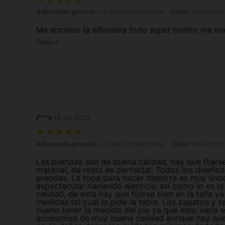
Adecuado general: La talla corresponde, Color: Multicolor, Talla: 8
Adecuado general:
La talla corresponde
Color:
Multicolor
Me encanto la alfombra todo super bonito me en
Traducir
j***a
12 Jul,2025
Adecuado general: La talla corresponde, Color: Multicolor, Talla: 1
Adecuado general:
La talla corresponde
Color:
Multicolor
Las prendas son de buena calidad, hay que fijarse
material, de resto es perfecta!, Todos los diseño
prendas. La ropa para hacer deporte es muy lind
espectacular haciendo ejercicio así como lo es l
calidad, de esta hay que fijarse bien en la talla y
medidas tal cual lo pide la tabla. Los zapatos y 
bueno tener la medida del pie ya que esto varía e
accesorios de muy buena calidad aunque hay que