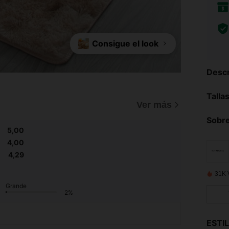
Consigue el look
Descr
Talla
)
Ver más
Sobre
5,00
4,00
4,29
31K 
Grande
2%
ESTI