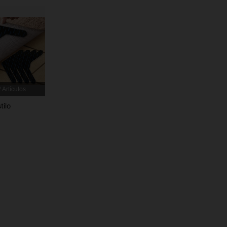
4,85
53
3.5K
4,85
53
3.5K
4,85
53
3.5K
 Artículos
tilo