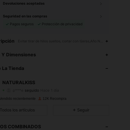
Devoluciones aceptadas
Seguridad en las compras
Pagos seguros
Protección de privacidad
ipción
Evitar tirar de hilos sueltos, cortar con tijeras,Año Nuevo,Navideño,
4,85
53
3.5K
s Y Dimensiones
4,85
53
3.5K
 La Tienda
4,85
53
3.5K
NATURALKISS
p***e
seguido
Hace 1 día
4,85
53
3.5K
Calificación
Artículos
Seguidores
Vendido recientemente
12K Recompra
4,85
53
3.5K
Todos los artículos
Seguir
4,85
53
3.5K
LOS COMBINADOS
4,85
53
3.5K