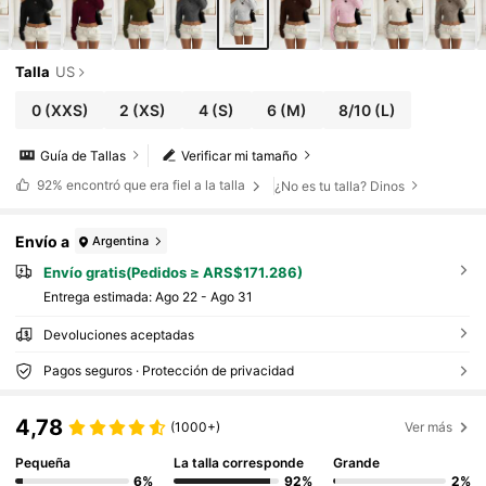
Talla
US
0
(XXS)
2
(XS)
4
(S)
6
(M)
8/10
(L)
Guía de Tallas
Verificar mi tamaño
92%
encontró que era fiel a la talla
¿No es tu talla? Dinos
Envío a
Argentina
Envío gratis(Pedidos ≥ ARS$171.286)
Entrega estimada:
Ago 22 - Ago 31
Devoluciones aceptadas
Pagos seguros · Protección de privacidad
4,78
(1000+)
Ver más
Pequeña
La talla corresponde
Grande
6%
92%
2%