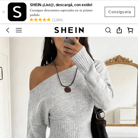
SHEIN-¡List@, descargá, con estilo!
×
Consigue descuentos especiales en tu primer
Consíguela
pedido
(5,000)