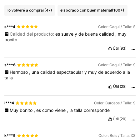
lo volveré a comprar
(47)
elaborado con buen material
(100+)
s***4
Color: Caqui / Talla: S
Calidad del producto:
es
suave
y
de
buena
calidad
,
muy
bonito
Útil
(93)
s***6
Color: Caqui / Talla: S
Hermoso
,
una
calidad
espectacular
y
muy
de
acuerdo
a
la
talla
Útil
(28)
i***4
Color: Burdeos / Talla: S
Muy
bonito
,
es
como
viene
,
la
talla
corresponde
Útil
(20)
k***5
Color: Beis / Talla: XS