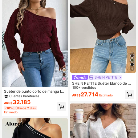
4
SHEIN PETITE
SHEIN PETITE Suéter blanco de ma
16
nga larga para mujer, se puede usar
100+ vendidos
Suéter de punto corto de manga lar
sobre los hombros, adecuado para
27.714
ga con hombro asimétrico y recorte
ARS$
Estimado
otoño e invierno, para mujeres de ta
Clientes habituales
para mujer, otoño/invierno, top casu
lla pequeña
32.185
ARS$
al sexy de moda en unicolor
-10%
¡Últimos 2 días
Estimado