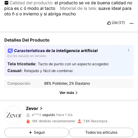
Calidad del producto:
el
producto
se
ve
de
buena
calidad
no
pica
es
c
ó
modo
al
tacto
Material de la tela:
suave
ideal
para
oto
ñ
o
o
invierno
y
si
abriga
mucho
Útil
(17)
Detalles Del Producto
Características de la inteligencia artificial
Escrito basado en detalles
Tela tricotada:
Tacto de punto con un aspecto acogedor.
833 Seguidores
4,79
Casual:
Relajado y fácil de combinar.
Composición:
98% Poliéster, 2% Elastano
833 Seguidores
4,79
Ver más
833 Seguidores
4,79
Zevor
a***2
seguido
Hace 1 día
833 Seguidores
4,79
18K Vendido recientemente
7.8K Recompra
833 Seguidores
4,79
Seguir
Todos los artículos