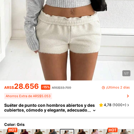
1/7
28.656
-15%
¡Últimos 2 días
ARS$
ARS$33.709
Ahorros Extra de ARS$5.053
Suéter de punto con hombros abiertos y des
4,78
(
1000+
)
cubiertos, cómodo y elegante, adecuado
para citas, reuniones casuales y viajes e
n otoño/invierno y primavera
Color: Gris