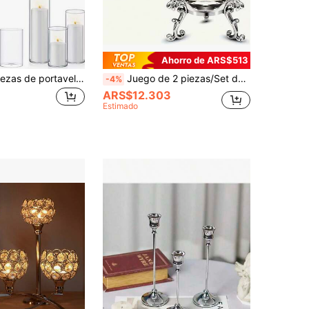
Ahorro de ARS$513
Juego de 3 piezas de portavelas cilíndricos transparentes, portavelas de pilar de vidrio transparente, portavelas de té de vidrio borosilicato de alta calidad, portavelas flotante, portavelas de estilo europeo, para decoración de centro de mesa de boda, banquete, fiesta temática, portavelas de té
Juego de 2 piezas/Set de portavelas de cristal de diamante transparente con soporte de metal pulido - Perfecto para decoración del hogar, oficina y fiesta, estante de exhibición redondo práctico, portavelas romántico para boda, soporte decorativo para velas
-4%
ARS$12.303
Estimado