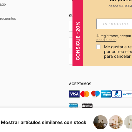
Pago
SUSCRÍBETE PARA RECIBIR OFERTA
recuentes
CONSIGUE -20%
Al registrarse, acept
condiciones
.
AR + 54
Me gustaría re
por correo el
para cancelar 
AR + 54
ACEPTAMOS
os y condiciones
Elección de publicidad
Mostrar artículos similares con stock