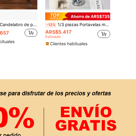
Ahorro de ARS$735
delabro de portavelas de cristal, centro de mesa decorativo para decoración del hogar, bodas, fiestas, aniversarios, Halloween, otoño, festivales, Navidad, invierno, días festivos, decoración de habitaciones, decoración del hogar, regalos
1/3 piezas Portavelas metálicos vintage de estilo europeo, diseño sencillo, decoración para boda, bar, fiesta, sala de estar, comedor
-12%
ARS$5.417
657
Estimado
bituales
Clientes habituales
APP