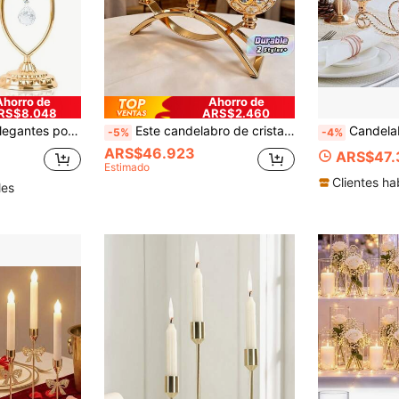
Ahorro de
Ahorro de
RS$8.048
ARS$2.460
oración romántica para el hogar, accesorios de decoración, decoraciones de aniversario | Exquisita artesanía en metal, decoración de portavelas
Este candelabro de cristal de tres brazos en oro y plata está disponible en dos tamaños y presenta un diseño de hierro forjado calado en arco lujoso, incrustado con diamantes de imitación.
Candelabro de metal dorado/plateado con cristales, elegante centro de mesa para b
-5%
-4%
ARS$46.923
ARS$47.
Estimado
Clientes ha
les