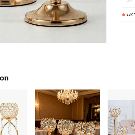
23K 
ron