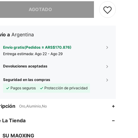
imos, este producto está agotado.
AGOTADO
ío a
Argentina
Envío gratis(Pedidos ≥ ARS$170.876)
Entrega estimada:
Ago 22 - Ago 29
Devoluciones aceptadas
Seguridad en las compras
Pagos seguros
Protección de privacidad
ipción
Oro,Aluminio,No
4,76
12
70
 La Tienda
4,76
12
70
4,76
12
70
SU MAOXING