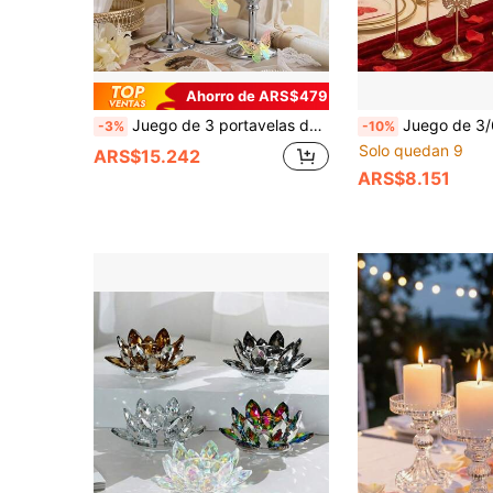
Ahorro de ARS$479
Juego de 3 portavelas de cristal dorado, portavelas de linterna de metal hueco vintage, adecuado para decoración de bodas y centros de mesa para el hogar
Juego de 3/6 piezas de portavelas cónicos chapados en oro pulido, con decoración de lazo de filigrana hueca y strass, soporte de vela de metal de di
-3%
-10%
Solo quedan 9
ARS$15.242
ARS$8.151