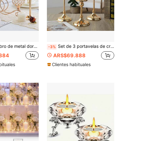
oda, candelabro de 3/5 brazos con cristales, adecuado para bodas, restaurantes, mesas de comedor, decoración de chimeneas, regalo de cumpleaños y graduación
Set de 3 portavelas de cristal - 3 tamaños, colores dorado/plateado/metálicos, adecuados para decoración central de bodas, decoración de mesa de comedor, decoración de chimenea y decoración del hogar, regalos para el Día de San Valentín, cumpleaños y graduación
-3%
384
ARS$69.888
bituales
Clientes habituales