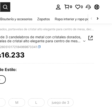
0
0
a. Press Enter to select.
Bisutería y accesorios
Zapatos
Ropa interior y ropa para dormir
Ho
Juego de 3 candelabros de metal con cristales dorados, portavelas de cristal alto elegante para centro de mesa, decoración de velas para bodas, cumpleaños, graduación y decoración del hogar
de 3 candelabros de metal con cristales dorados,
elas de cristal alto elegante para centro de mesa,
ción de velas para bodas, cumpleaños,
h260510172184969873341
ción y decoración del hogar
16.233
$
ICE AND AVAILABILITY
de Estilo:
o
M
L
juego de 3