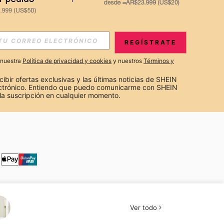
S EXCLUSIVAS, PROMOCIONES Y NOTICIAS DE SHEIN
REGÍSTRATE
Suscribir
a nuestra
Política de privacidad y cookies
y nuestros
Términos y
Suscribirte
cibir ofertas exclusivas y las últimas noticias de SHEIN 
ectrónico. Entiendo que puedo comunicarme con SHEIN 
la suscripción en cualquier momento.
Suscribir
Ver todo