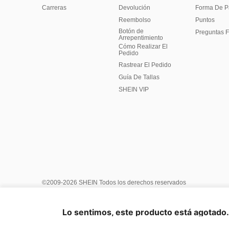
Carreras
Devolución
Forma De 
Reembolso
Puntos
Botón de
Preguntas F
Arrepentimiento
Cómo Realizar El
Pedido
Rastrear El Pedido
Guía De Tallas
SHEIN VIP
©2009-2026 SHEIN Todos los derechos reservados
Centro de Privacidad
Política de privacidad y cookies
Términ
Reglas de IP de Marketplace
Aviso de copyright
Impresión
Lo sentimos, este producto está agotado. 
United States