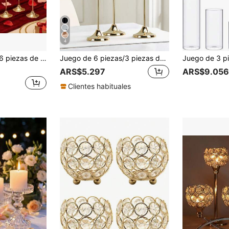
4
ferentes alturas escalonadas, adecuado para banquete de boda, cena de San Valentín, decoración de centro de mesa romántico, decoración del hogar
Juego de 6 piezas/3 piezas de portavelas, juego de portavelas de candelabro vintage en color dorado francés/negro/plateado, portavelas decorativo para mesa, hogar, centro de mesa, comedor, boda, chimenea, decoración de habitación, regalo de inauguración de casa
ARS$5.297
ARS$9.056
Clientes habituales