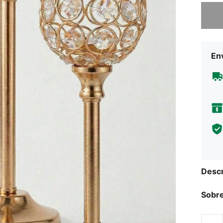
Lo sent
Env
Descr
Sobre