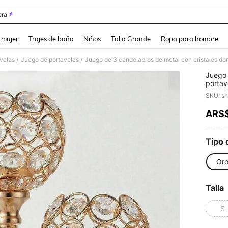
ra
and down arrow keys to navigate search Búsqueda reciente and Busca y Encuentr
 mujer
Trajes de baño
Niños
Talla Grande
Ropa para hombre
avelas
Juego de portavelas
/
/
Juego 
portav
decora
SKU: s
gradua
ARS
PR
Tipo 
Or
Talla
S