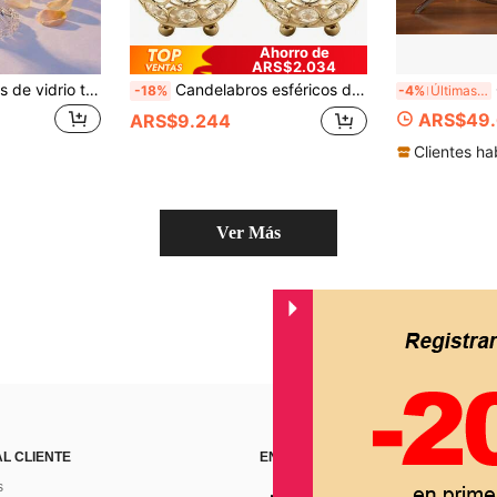
Ahorro de
ARS$2.034
Elegante portavelas de vidrio transparente con patrón de diamante, portavelas de vidrio de cristal minimalista, adecuado para boda, decoración de centro de mesa, decoración de mesa de comedor, adecuado para restaurante, sala de estar, boda, regalo de boda, regalo decorativo
Candelabros esféricos de color dorado con cristales acrílicos, pequeño tazón/globo para vela de té, vela de deseos, para decoración de mesa de Halloween y Navidad
Can
-18%
-4%
Últimas 7 hrs
ARS$49.
ARS$9.244
Clientes ha
Ver Más
AL CLIENTE
ENCUÉNTRANOS EN
s