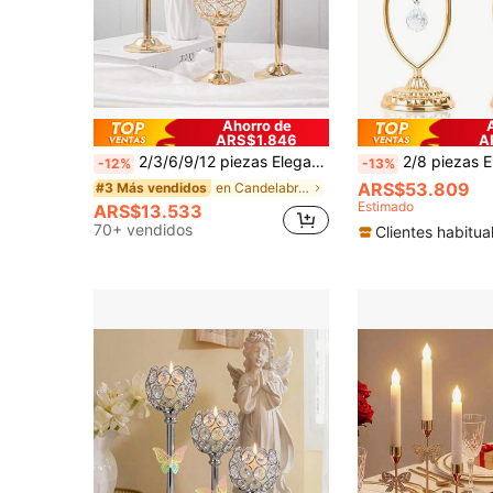
Ahorro de
ARS$1.846
A
2/3/6/9/12 piezas Elegante portavelas de cristal con bola de cristal de metal y cubierta de vidrio a prueba de viento, adecuado para restaurante, sala de estar, cocina, habitación de hotel, portavelas de aromaterapia para casa modelo. Portavelas de cristal dorado, decoración del hogar, decoración de boda, accesorios para cena a la luz de las velas, adecuado para varias festividades como Navidad, Día de San Valentín, decoración de portavelas (velas no incluidas)
2/8 piezas Elegantes portavelas de metal dorado con cristal y diseño hueco - Decoración de mesa central para boda, aniversario, fiesta de cumpleaños, dec
-12%
-13%
ARS$53.809
en Candelabros para la temporada de bodas Velas y
#3 Más vendidos
Estimado
ARS$13.533
70+ vendidos
Clientes habitua