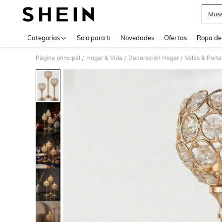
Muse
Use up 
Categorías
Solo para ti
Novedades
Ofertas
Ropa de
Página principal
Hogar & Vida
Decoración Hogar
Velas & Port
/
/
/