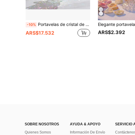
Portavelas de cristal de vidrio transparente de alta calidad, decoración elegante para fiestas, cumpleaños, bodas y decoración del hogar
-10%
ARS$2.392
ARS$17.532
SOBRE NOSOTROS
AYUDA & APOYO
SERVICIO 
Quienes Somos
Información De Envío
Contácteno