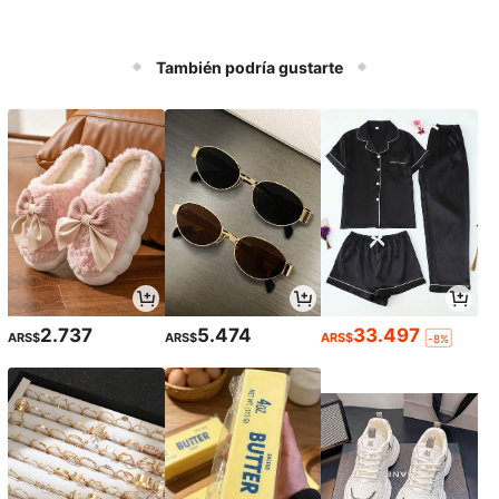
También podría gustarte
2.737
5.474
33.497
ARS$
ARS$
ARS$
-8%