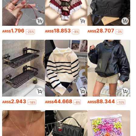
1.796
18.853
28.707
ARS$
ARS$
ARS$
-25%
-8%
-3%
2.943
44.668
88.344
ARS$
ARS$
ARS$
-18%
-8%
-10%