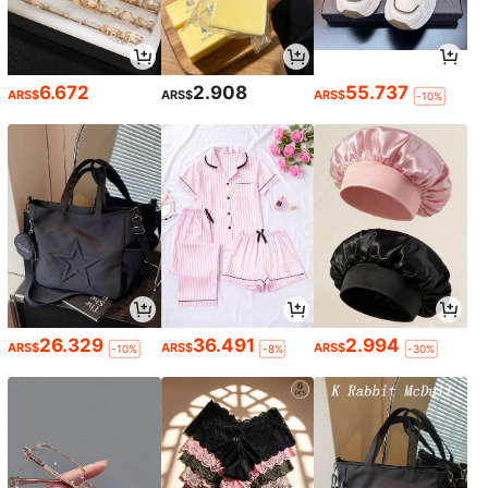
6.672
2.908
55.737
ARS$
ARS$
ARS$
-10%
26.329
36.491
2.994
ARS$
ARS$
ARS$
-10%
-8%
-30%