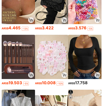
4.465
3.422
3.576
ARS$
ARS$
ARS$
-13%
-5%
19.503
10.008
17.758
ARS$
ARS$
ARS$
-5%
-10%