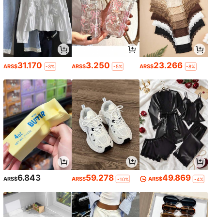
31.170
3.250
23.266
ARS$
ARS$
ARS$
-3%
-5%
-8%
6.843
59.278
49.869
ARS$
ARS$
ARS$
-10%
-4%