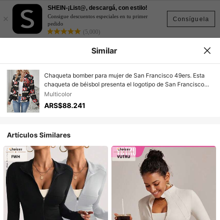
SHEIN-¡List@, descargá, con estilo!
×
Consigue descuentos especiales en tu primer
Consíguela
pedido
(5,000)
Similar
Chaqueta bomber para mujer de San Francisco 49ers. Esta
chaqueta de béisbol presenta el logotipo de San Francisco
49ers y es adecuada para uso diario, partidos de fútbol y
Multicolor
actividades al aire libre.
ARS$88.241
Artículos Similares