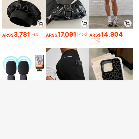
Mostrar artículos similares con stock
Ver todo
3.781
17.091
14.904
-8%
-10%
ARS$
ARS$
ARS$
-10%
Lo sentimos, este producto está agotado.
Consigue 20% OFF
AGOTADO
Regístrate
16.766
19.469
4.653
-13%
-3%
ARS$
ARS$
ARS$