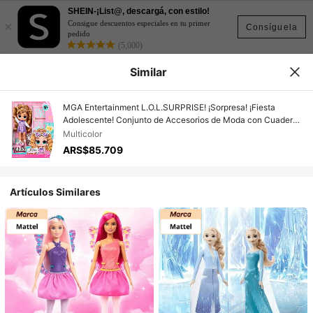
SHEIN-¡List@, descargá, con estilo!
×
Consigue descuentos especiales en tu primer
Consíguela
pedido
(5,000)
Similar
MGA Entertainment L.O.L.SURPRISE! ¡Sorpresa! ¡Fiesta
Adolescente! Conjunto de Accesorios de Moda con Cuaderno
- Colecciona los 4 Estilos, Jugable para Edades 3+ (1 Set) por
Multicolor
MGA
ARS$85.709
Artículos Similares