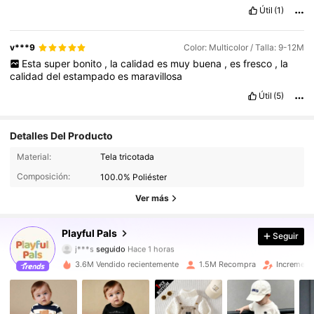
look
pr
á
ctico
.
est
á
n
divinos
💕
A
las
chicas
que
venden
suerte
en
sus
ventas
Útil
(1)
💗
v***9
Color: Multicolor / Talla: 9-12M
Esta
super
bonito
,
la
calidad
es
muy
buena
,
es
fresco
,
la
calidad
del
estampado
es
maravillosa
Útil
(5)
Detalles Del Producto
412K Seguidores
4,90
Material:
Tela tricotada
Composición:
100.0% Poliéster
412K Seguidores
4,90
Ver más
412K Seguidores
4,90
Playful Pals
Seguir
j***s
seguido
Hace 1 horas
412K Seguidores
4,90
3.6M Vendido recientemente
1.5M Recompra
Increment
412K Seguidores
4,90