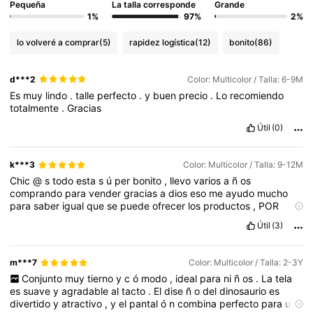
Pequeña
La talla corresponde
Grande
1%
97%
2%
lo volveré a comprar
(5)
rapidez logística
(12)
bonito
(86)
d***2
Color: Multicolor / Talla: 6-9M
Es
muy
lindo
.
talle
perfecto
.
y
buen
precio
.
Lo
recomiendo
totalmente
.
Gracias
Útil
(0)
k***3
Color: Multicolor / Talla: 9-12M
Chic
@
s
todo
esta
s
ú
per
bonito
,
llevo
varios
a
ñ
os
comprando
para
vender
gracias
a
dios
eso
me
ayudo
mucho
para
saber
igual
que
se
puede
ofrecer
los
productos
,
POR
FAVOR
siempre
vean
los
comentarios
a
veces
podemos
ver
en
Útil
(3)
la
imagen
algo
s
ú
per
bonito
y
en
los
comentarios
encontramos
cuando
no
lo
recomiendan
y
cuando
si
,
as
í
que
tomen
en
cuenta
eso
.
Los
accesorios
no
son
de
gran
calidad
pero
est
á
n
m***7
Color: Multicolor / Talla: 2-3Y
muy
bonitos
,
los
zapatos
chequen
bien
las
tallas
y
repito
los
Conjunto
muy
tierno
y
c
ó
modo
,
ideal
para
ni
ñ
os
.
La
tela
comentarios
,
las
blusas
de
DAZY
y
Emery
Rose
son
las
mejores
es
suave
y
agradable
al
tacto
.
El
dise
ñ
o
del
dinosaurio
es
en
calidad
.
Los
calcetines
son
de
excelente
calidad
,
la
ropa
de
divertido
y
atractivo
,
y
el
pantal
ó
n
combina
perfecto
para
un
ni
ñ
o
es
sencilla
la
de
hombre
no
vale
los
precios
y
los
bikinis