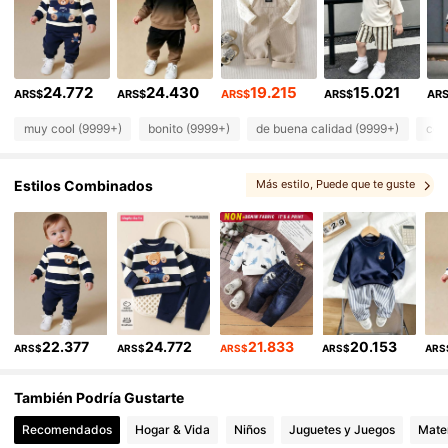
412K Seguidores
4,90
412K Seguidores
4,90
24.772
24.430
19.215
15.021
ARS$
ARS$
ARS$
ARS$
AR
412K Seguidores
4,90
muy cool (9999+)
bonito (9999+)
de buena calidad (9999+)
com
412K Seguidores
4,90
Estilos Combinados
Más estilo
, Puede que te guste
412K Seguidores
4,90
412K Seguidores
4,90
22.377
24.772
21.833
20.153
ARS$
ARS$
ARS$
ARS$
ARS
También Podría Gustarte
Recomendados
Hogar & Vida
Niños
Juguetes y Juegos
Mater