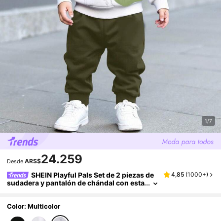
1/7
24.259
ARS$
Desde
SHEIN Playful Pals Set de 2 piezas de
4,85
(
1000+
)
sudadera y pantalón de chándal con esta
mpado de dinosaurio por toda la prenda
en color blanco para bebé niño, con cuello re
dondo y manga larga, de moda para el otoño
Color: Multicolor
y el invierno