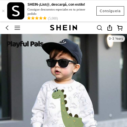
SHEIN-¡List@, descargá, con estilo!
×
Consigue descuentos especiales en tu primer
Consíguela
pedido
(5,000)
0-3 Years