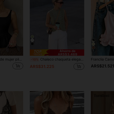
Ahorro de
8
ARS$3.469
INAWLY Camiseta de mujer plisada en marrón (con estiramiento en 4 direcciones)
Chaleco chaqueta elegante casual de moda verde holgado para mujer TWFS, verano/otoño, para ir al trabajo, vacaciones, fiestas y temporada de vuelta al colegio
-10%
ARS$21.52
ARS$31.225