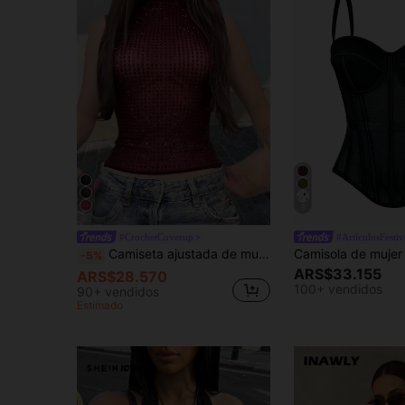
9
#CrochetCoverup
#ArtículosFestiv
Camiseta ajustada de mujer de unicolor, con malla de cristales, transparente y sexy, para uso casual en verano
-5%
ARS$33.155
ARS$28.570
100+ vendidos
90+ vendidos
Estimado