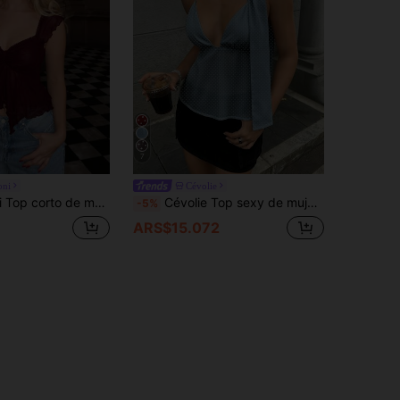
7
oni
Cévolie
scubierta, patchwork de malla, fruncido delantero, ajustado, sexy, casual, para vacaciones de verano, estilo Y2K
Cévolie Top sexy de mujer con estampado de lunares, espalda descubierta y cuello halter, para verano
-5%
ARS$15.072