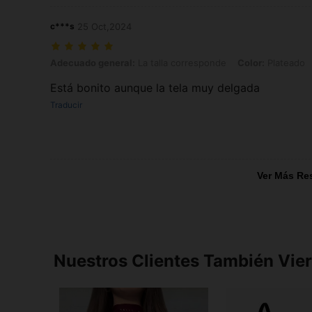
c***s
25 Oct,2024
Adecuado general: La talla corresponde, Color: Plateado, Talla: XS
Adecuado general:
La talla corresponde
Color:
Plateado
Está bonito aunque la tela muy delgada
Traducir
Ver Más Re
Nuestros Clientes También Vie