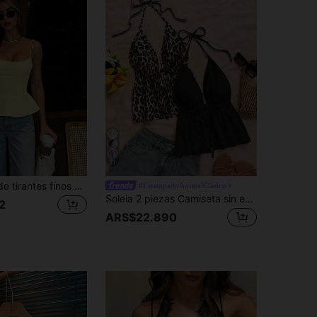
11
Elegante top de tirantes finos para mujer, tirantes finos, diseño corto, bajo acampanado, casual de verano
#EstampadoAnimalClásico
Soleia 2 piezas Camiseta sin espalda con escote en V y estampado de leopardo sexy, adecuada para vacaciones, citas, té de la tarde, vacaciones, festivales de música, estilo bohemio
2
ARS$22.890