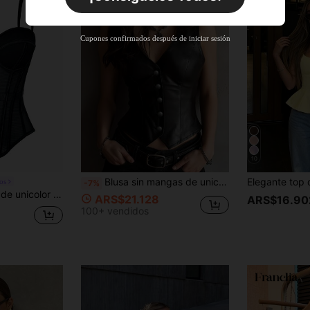
+ARS$68.431
Nuevo usuario
Cupones confirmados después de iniciar sesión
40
%DE
Cupón de producto
DESCUENTO
Límite de ARS$82.117
Pedidos de
Por tiempo limitado
+ARS$102.646
10
Blusa sin mangas de unicolor con botones delanteros de PU, estilo vintage, casual, color negro para verano
os
-7%
Camisola de mujer de unicolor estilo corsé marrón con espalda descubierta y malla con sujetador, lencería casual de otoño/invierno negro de verano, cita nocturna
ARS$21.128
ARS$16.90
100+ vendidos