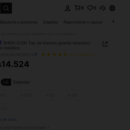
0
0
a. Press Enter to select.
Bisutería y accesorios
Zapatos
Ropa interior y ropa para dormir
Ho
e tirantes girante delantero de color metálico
SHEIN ICON Top de tirantes girante delantero
or metálico
z2305282387555575
(9 Comentarios)
14.524
$
ICE AND AVAILABILITY
US
Estándar
XXS)
2 (XS)
4 (S)
6 (M)
 (L)
a de Tallas
u talla? Dime cuál es tu talla