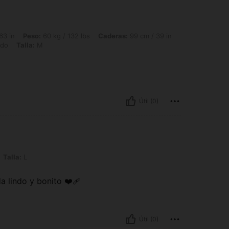
 60 kg / 132 lbs, Caderas: 99 cm / 39 in, Cintura: 77 cm / 30 in, Busto: 90 cm / 35
63 in
Peso:
60 kg / 132 lbs
Caderas:
99 cm / 39 in
ado
Talla:
M
Útil (0)
Talla:
L
a lindo y bonito ❤️‍🩹
Útil (0)