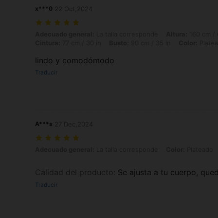
x***0
22 Oct,2024
Adecuado general: La talla corresponde, Altura: 160 cm / 63 in, Peso:
Adecuado general:
La talla corresponde
Altura:
160 cm / 
Cintura:
77 cm / 30 in
Busto:
90 cm / 35 in
Color:
Plate
lindo y comodómodo
Traducir
A***s
27 Dec,2024
Adecuado general: La talla corresponde, Color: Plateado, Talla: L
Adecuado general:
La talla corresponde
Color:
Plateado
Calidad del producto
:
Se ajusta a tu cuerpo, qued
Traducir