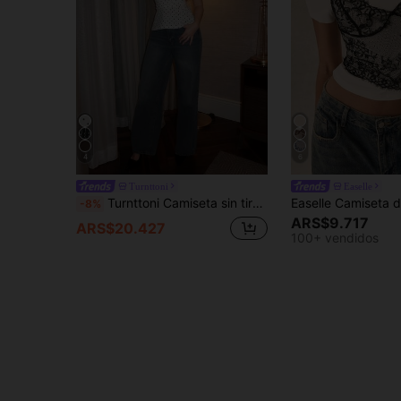
4
6
Turnttoni
Easelle
Turnttoni Camiseta sin tirantes con cuello en V profundo, drapeado y espalda descubierta con estampado de lunares para mujer
-8%
ARS$9.717
ARS$20.427
100+ vendidos