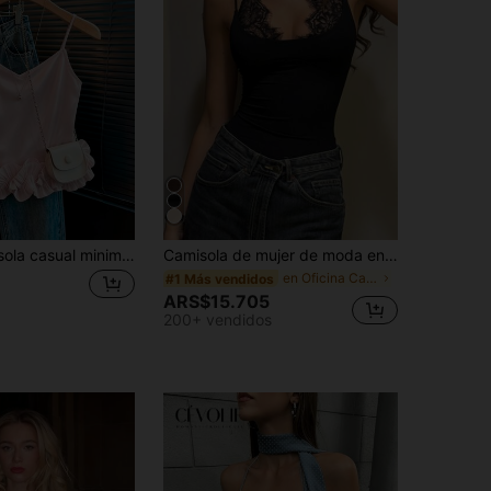
Franclia Camisola casual minimalista para mujer con dobladillo de encaje, top color albaricoque, camisola de tirantes, top casual para mujer, camisa casual para mujer, top para mujer, vacaciones, cita, diario, festivo, camisa elegante
Camisola de mujer de moda en color negro con delicados detalles de encaje en contraste y tirantes finos, casual de verano
en Oficina Camisetas sin mangas
#1 Más vendidos
1
ARS$15.705
200+ vendidos