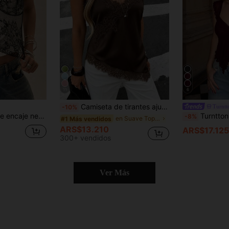
11
6
Camiseta de tirantes ajustada para mujer de satén suave con cuello en V, dobladillo asimétrico con ribete de encaje, diseño de encaje de pestañas semitransparente en color marrón, elegante y casual para el verano
Turntt
-10%
Easelle Camiseta de encaje negro para mujer
Turnttoni Top corto de mujer con mangas cortas, espalda de
-8%
en Suave Tops, blusas y camisetas de mujer
#1 Más vendidos
ARS$13.210
ARS$17.125
300+ vendidos
Ver Más