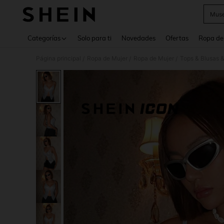
Muse
Use up 
Categorías
Solo para ti
Novedades
Ofertas
Ropa de
Página principal
Ropa de Mujer
Ropa de Mujer
Tops & Blusas 
/
/
/