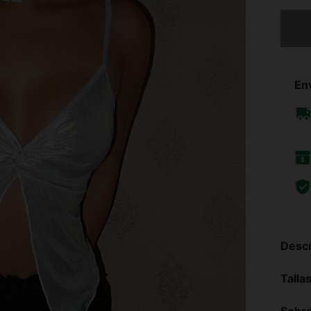
Lo sent
Env
Descr
Talla
Sobre