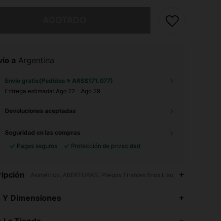
imos, este producto está agotado.
AGOTADO
ío a
Argentina
Envío gratis(Pedidos ≥ ARS$171.077)
Entrega estimada:
Ago 22 - Ago 29
Devoluciones aceptadas
Seguridad en las compras
Pagos seguros
Protección de privacidad
ipción
Asimétrico, ABERTURAS, Pliegos,Tirantes finos,Liso
4,91
9.3K
1.8M
s Y Dimensiones
4,91
9.3K
1.8M
 La Tienda