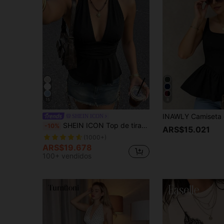
15
8
SHEIN ICON
SHEIN ICON Top de tirantes tipo babydoll negro sin espalda para mujer de Halloween
-10%
ARS$15.021
(1000+)
ARS$19.678
100+ vendidos