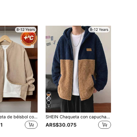
8-12 Years
8-12 Years
6
SHEIN Chaqueta de béisbol con cremallera y forro de sherpa de pana para niño preadolescente, adecuada para combinar con sudadera de Halloween, sudadera de otoño, camisa, sudadera para niños, pantalón de chándal, adecuada para ir al trabajo, ir a la escuela, uso casual, deportes, otoño/invierno
SHEIN Chaqueta con capucha casual deportiva texturizada con bloques de color y forro polar con cremallera para niños y preadolescentes, adecuada para ir al trabajo, escuela, uso diario casual, vacaciones, viajes, deportes, otoño/invierno
1
ARS$30.075