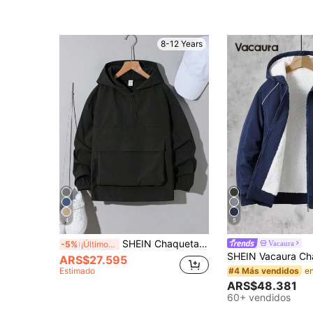
8-12 Years
4
5
SHEIN Chaqueta suelta con capucha, media cremallera y bolsillos para niños/preadolescentes, de unicolor y peso medio, adecuada para uso diario casual, viajes, deportes, primavera/verano/otoño/invierno
Vacaura
-5%
¡Últimos 3 días
ARS$27.595
Estimado
#4 Más vendidos
ARS$48.381
60+ vendidos