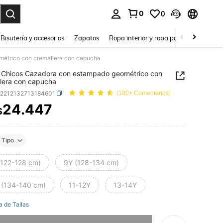
0
0
a. Press Enter to select.
Bisutería y accesorios
Zapatos
Ropa interior y ropa para dormir
Ho
étrico con cremallera con capucha
 Chicos Cazadora con estampado geométrico con
lera con capucha
k2212132713184601
(100+ Comentarios)
24.447
$
ICE AND AVAILABILITY
Tipo
(122-128 cm)
9Y (128-134 cm)
 (134-140 cm)
11-12Y
13-14Y
a de Tallas
imos, este producto está agotado.