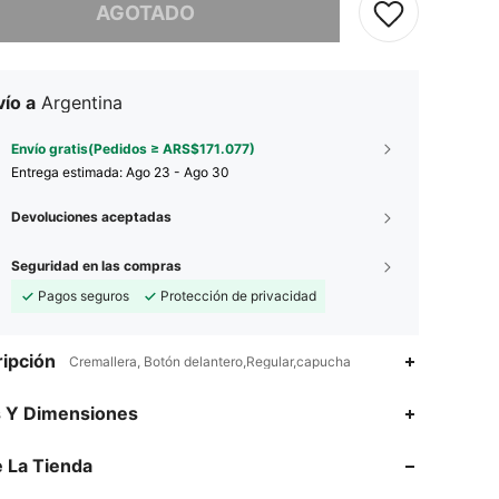
AGOTADO
ío a
Argentina
Envío gratis(Pedidos ≥ ARS$171.077)
Entrega estimada:
Ago 23 - Ago 30
Devoluciones aceptadas
Seguridad en las compras
Pagos seguros
Protección de privacidad
ipción
Cremallera, Botón delantero,Regular,capucha
s Y Dimensiones
4,94
50K
808K
 La Tienda
4,94
50K
808K