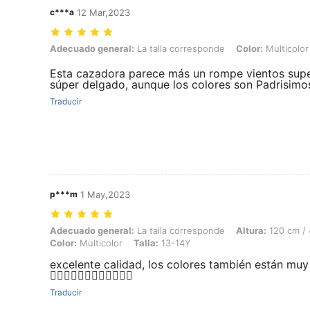
c***a
12 Mar,2023
Adecuado general: La talla corresponde, Color: Multicolor, Talla: 8Y
Adecuado general:
La talla corresponde
Color:
Multicolor
Esta cazadora parece más un rompe vientos sup
súper delgado, aunque los colores son Padrisimo
Traducir
p***m
1 May,2023
Adecuado general: La talla corresponde, Altura: 120 cm / 47 in, Peso:
Adecuado general:
La talla corresponde
Altura:
120 cm / 
Color:
Multicolor
Talla:
13-14Y
excelente calidad, los colores también están muy bien 👌
👌🏼👌🏼👌🏼👌🏼👌🏼👌🏼
Traducir