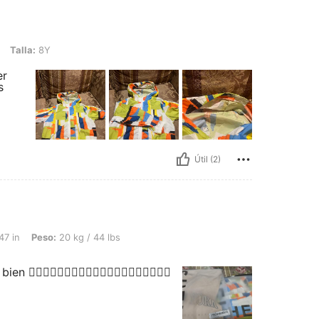
Talla:
8Y
er
s
Útil (2)
 20 kg / 44 lbs, Color: Multicolor, Talla: 13-14Y
47 in
Peso:
20 kg / 44 lbs
👌🏼👌🏼👌🏼👌🏼👌🏼👌🏼👌🏼👌🏼👌🏼