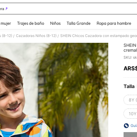
ra
and down arrow keys to navigate search Búsqueda reciente and Busca y Encuentr
 mujer
Trajes de baño
Niños
Talla Grande
Ropa para hombre
 (8-12)
Cazadoras Niños (8-12)
SHEIN Chicos Cazadora con estampado geom
/
/
SHEIN
cremal
SKU: s
ARS
PR
Talla
8Y 
10Y
Guí
Lo sent