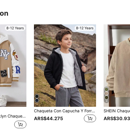
ron
8-12 Years
8-12 Years
4
Chaqueta Con Capucha Y Forro De Teddy Para Niños Adolescentes Con Cierre Frontal De Cremallera
de letras, de tela de felpa para niño preadolescente, otoño/invierno
ARS$44.275
ARS$30.93