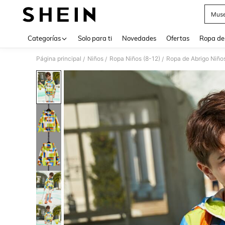
Muse
Use up 
Categorías
Solo para ti
Novedades
Ofertas
Ropa de
Página principal
Niños
Ropa Niños (8-12)
Ropa de Abrigo Niños
/
/
/