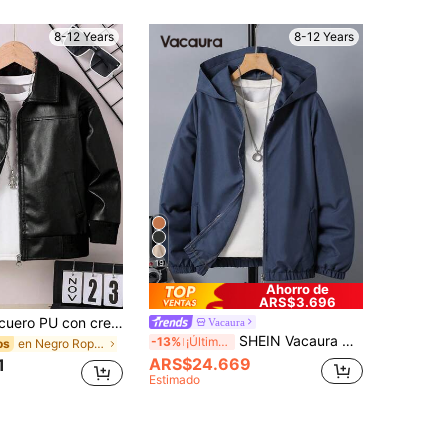
8-12 Years
8-12 Years
19
Ahorro de
ARS$3.696
Chaqueta de cuero PU con cremallera y hombros caídos de manga larga para niño preadolescente
Vacaura
SHEIN Vacaura Chaqueta con capucha de unicolor informal para niño preadolescente, elegante para otoño/invierno
-13%
¡Últimos 3 días
en Negro Ropa de abrigo para niños preadolescentes
os
ARS$24.669
1
Estimado