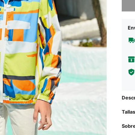
Env
Descr
Talla
Sobre