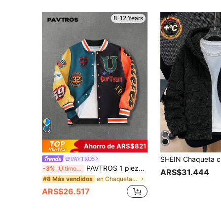
8-12 Years
Ahorro de ARS$821
PAVTROS
PAVTROS 1 pieza Chaqueta informal de niño preadolescente con estampado de parches de colores contrastantes, adecuada para uso en la calle
-3%
¡Últimos 3 días
ARS$31.444
en Chaquetas para niños preadolescentes
#8 Más vendidos
ARS$26.517