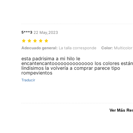
5***3
22 May,2023
Adecuado general: La talla corresponde, Color: Multicolor, Talla: 1
Adecuado general:
La talla corresponde
Color:
Multicolor
esta padrisima a mi hilo le
encantencantoooooooooooooo los colores están
lindisimos la volvería a comprar parece tipo
rompevientos
Traducir
Ver Más Re