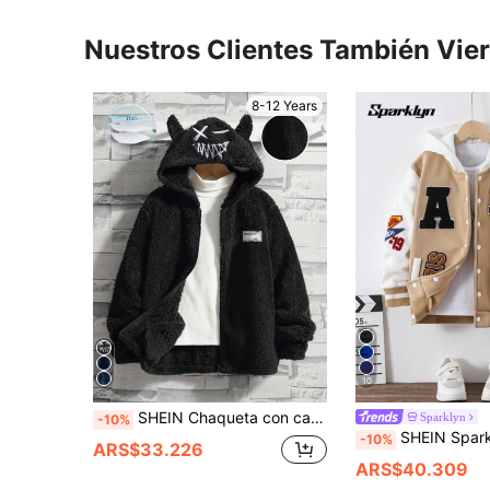
Nuestros Clientes También Vie
8-12 Years
10
SHEIN Chaqueta con capucha con cremallera y forro térmico grueso para niños preadolescentes, cómoda y transpirable
Sparklyn
-10%
SHEIN Sparklyn Chaqueta informal de manga larga con capucha, estampado 
-10%
ARS$33.226
ARS$40.309