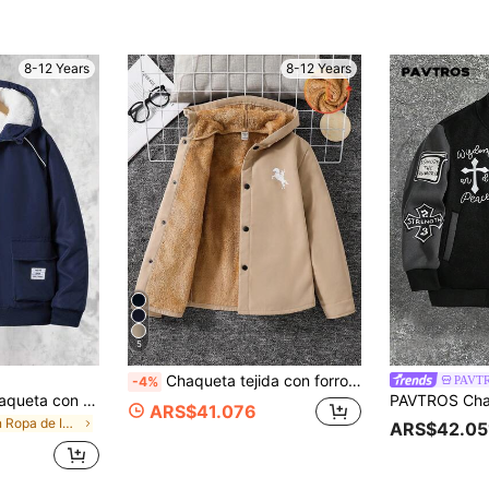
8-12 Years
8-12 Years
5
Chaqueta tejida con forro térmico y estampado frontal lindo en estilo coreano casual para niños preadolescentes, ropa de otoño e invierno
PAVT
-4%
SHEIN Vacaura Chaqueta con capucha con cremallera y forro térmico cálido de uso informal para niños preadolescentes en invierno
ARS$41.076
en Ropa de Invierno para Chicos Tween .
ARS$42.05