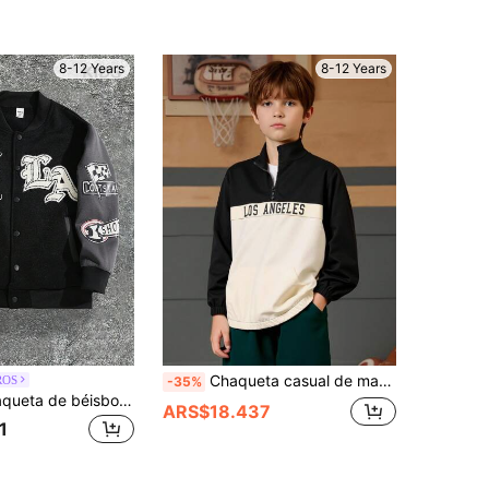
8-12 Years
8-12 Years
Chaqueta casual de manga larga con media cremallera y estampado de letras de moda, en contraste de color, para niño preadolescente
ROS
-35%
PAVTROS Chaqueta de béisbol abrigada con acolchado, ajuste holgado, con bordado y acabado "flocked" en estilo callejero para niño preadolescente, apta para otoño/invierno
ARS$18.437
1