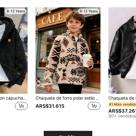
8-12 Years
8-12 Years
SHEIN Chaqueta con capucha de forro polar con cremallera para niños y preadolescentes, adecuada para ir al trabajo, la escuela, uso diario casual, vacaciones, viajes, deportes, otoño/invierno
Chaqueta de forro polar estilo vaquero occidental casual para niños
#1 Más vendid
ARS$31.615
ARS$37.26
90+ vendidos