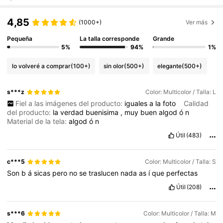
4,85
(1000+)
Ver más
Pequeña
La talla corresponde
Grande
5%
94%
1%
lo volveré a comprar
(100+)
sin olor
(500+)
elegante
(500+)
s***z
Color: Multicolor / Talla: L
Fiel a las imágenes del producto:
iguales
a
la
foto
Calidad
del producto:
la
verdad
buenisima
,
muy
buen
algod
ó
n
Material de la tela:
algod
ó
n
Útil
(483)
c***5
Color: Multicolor / Talla: S
Son
b
á
sicas
pero
no
se
traslucen
nada
as
í
que
perfectas
Útil
(208)
s***6
Color: Multicolor / Talla: M