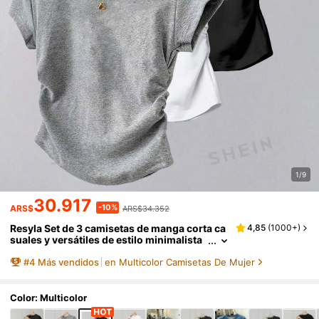
1/9
30.917
-10%
ARS$
ARS$34.352
Resyla Set de 3 camisetas de manga corta ca
4,85
(
1000+
)
suales y versátiles de estilo minimalista
para mujer, perfecto para el verano
#
4
Más vendidos
en Multicolor Camisetas De Mujer
Color: Multicolor