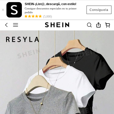
SHEIN-¡List@, descargá, con estilo!
×
Consigue descuentos especiales en tu primer
Consíguela
pedido
(5,000)