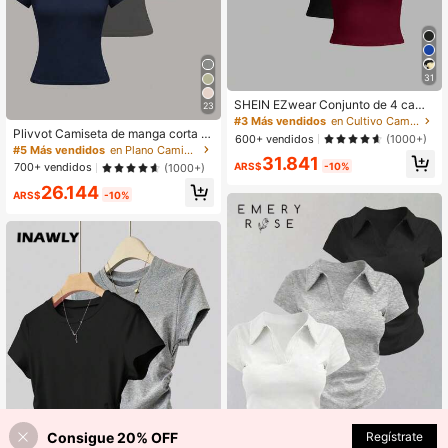
31
SHEIN EZwear Conjunto de 4 camis
23
etas ajustadas de manga corta y cu
#3 Más vendidos
en Cultivo Camisetas informales
ello redondo para mujer, apropiadas
Plivvot Camiseta de manga corta d
600+ vendidos
(1000+)
para el verano
e mujer de unicolor, cuello redondo,
#5 Más vendidos
en Plano Camisetas informales sencillas
31.841
ajustada, casual y diaria
ARS$
-10%
700+ vendidos
(1000+)
26.144
ARS$
-10%
Consigue 20% OFF
Regístrate
¡10% DE DESCUENTO!
AÑADIR A LA BOLSA