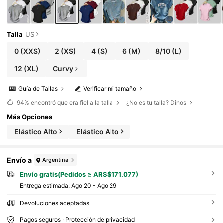
Talla
US
0
(XXS)
2
(XS)
4
(S)
6
(M)
8/10
(L)
12
(XL)
Curvy
Guía de Tallas
Verificar mi tamaño
94%
encontró que era fiel a la talla
¿No es tu talla? Dinos
Más Opciones
Elástico Alto
Elástico Alto
Envío a
Argentina
Envío gratis(Pedidos ≥ ARS$171.077)
Entrega estimada:
Ago 20 - Ago 29
Devoluciones aceptadas
Pagos seguros · Protección de privacidad