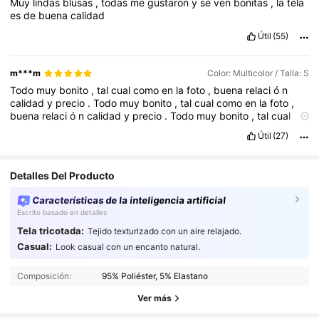
Muy
lindas
blusas
,
todas
me
gustaron
y
se
ven
bonitas
,
la
tela
es
de
buena
calidad
Útil
(55)
m***m
Color: Multicolor / Talla: S
Todo
muy
bonito
,
tal
cual
como
en
la
foto
,
buena
relaci
ó
n
calidad
y
precio
.
Todo
muy
bonito
,
tal
cual
como
en
la
foto
,
buena
relaci
ó
n
calidad
y
precio
.
Todo
muy
bonito
,
tal
cual
como
en
la
foto
,
buena
relaci
ó
n
calidad
y
precio
.
Todo
muy
Útil
(27)
bonito
,
tal
cual
como
en
la
foto
,
buena
relaci
ó
n
calidad
y
precio
.
Todo
muy
bonito
,
tal
cual
como
en
la
foto
,
buena
relaci
ó
n
calidad
y
precio
.
Todo
muy
bonito
,
tal
cual
como
en
la
foto
Detalles Del Producto
,
buena
relaci
ó
n
calidad
y
precio
.
Todo
muy
bonito
,
tal
cual
como
en
la
foto
,
buena
relaci
ó
n
calidad
y
precio
Características de la inteligencia artificial
Escrito basado en detalles
Tela tricotada:
Tejido texturizado con un aire relajado.
Casual:
Look casual con un encanto natural.
458K Seguidores
4,73
Composición:
95% Poliéster, 5% Elastano
458K Seguidores
4,73
Ver más