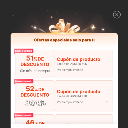
Ofertas especiales solo para ti
Nuevo usuario
51
%DE
Cupón de producto
DESCUENTO
Límite de ARS$20.505
Por tiempo limitado
Sin mín. de compra
Nuevo usuario
52
%DE
Cupón de producto
DESCUENTO
Límite de ARS$44.428
Pedidos de
Por tiempo limitado
+ARS$34.175
Nuevo usuario
46
%DE
Cupón de producto