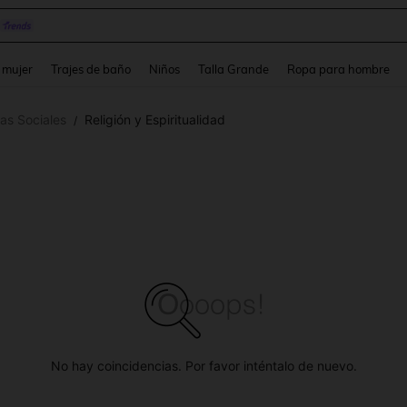
and down arrow keys to navigate search Búsqueda reciente and Busca y Encuentr
 mujer
Trajes de baño
Niños
Talla Grande
Ropa para hombre
as Sociales
Religión y Espiritualidad
/
No hay coincidencias. Por favor inténtalo de nuevo.