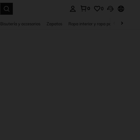
0
0
a. Press Enter to select.
Bisutería y accesorios
Zapatos
Ropa interior y ropa para dormir
Ho