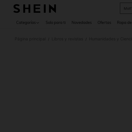
Motf
Use up 
Categorías
Solo para ti
Novedades
Ofertas
Ropa de
Página principal
Libros y revistas
Humanidades y Cienci
/
/