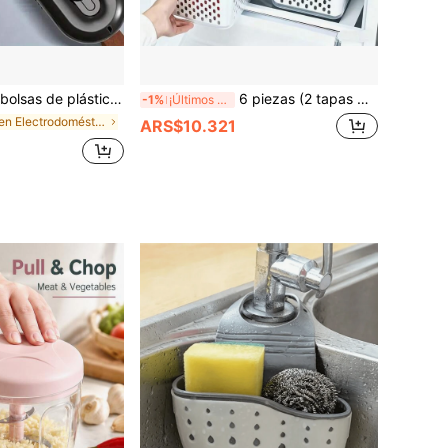
nte para camping al aire libre, versión negra con aire caliente y frío - ideal para alimentos, aperitivos y suministros de cocina
6 piezas (2 tapas + 2 cajas + 2 cestas colador) Recipientes cuadrados para almacenamiento de alimentos, cajas de almacenamiento reutilizables de material PP para refrigerador, adecuadas para chile, perejil, cilantro, ajo, fideos, huevos, con tapas lavables a mano, recipientes esenciales de almacenamiento de cocina, organizador de refrigerador, cajas para mantener frescos los vegetales, 1 organizador de almacenamiento de alimentos y organizador de alimentos
-1%
¡Últimos 3 días
en Electrodomésticos
ARS$10.321