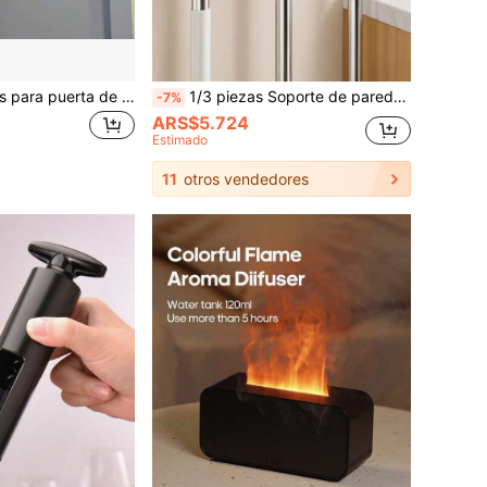
2 piezas, ganchos para puerta de vidrio, adecuados para extender ganchos en puertas de ducha sin marco (con almohadillas reductoras de ruido), toallero de acero inoxidable, ganchos para toallas de baño, perchero de carga pesada
1/3 piezas Soporte de pared para fregona/escoba, clip de almacenamiento de plástico moderno, solución de almacenamiento con respaldo adhesivo sin taladro, adecuado para baño y cocina, gancho práctico
-7%
ARS$5.724
Estimado
11
otros vendedores