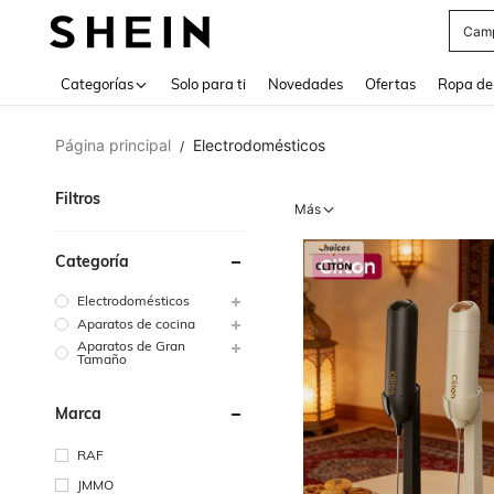
Cam
Use up 
Categorías
Solo para ti
Novedades
Ofertas
Ropa de
Página principal
Electrodomésticos
/
Filtros
Más
Categoría
Electrodomésticos
Aparatos de cocina
Aparatos de Gran
Tamaño
Marca
RAF
JMMO