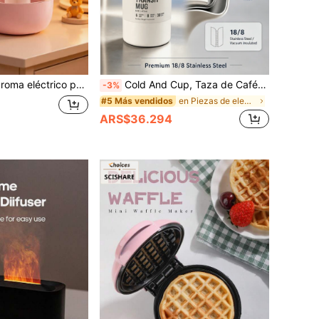
SB, llenado superior, adecuado para habitaciones grandes, pantalla digital, luz nocturna, 3 modos de niebla, apagado automático, funcionamiento silencioso
Cold And Cup, Taza de Café de Moda Botella de Agua de Viaje de Acero Inoxidable Aislada, Taza Reutilizable a Prueba de Fugas de Doble Pared Apta para Bebidas Calientes y Frías, Agua con Gas, Té de Frutas, Jugo, Regalo de Café
-3%
en Piezas de electrodomésticos de cocina
#5 Más vendidos
ARS$36.294