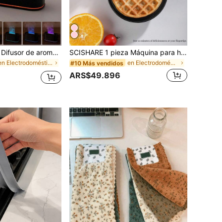
kinscoter 1 pieza Difusor de aroma de llama mini USB de 220ml, humidificador de aire ultrasónico pequeño para dormitorio y hotel, difusor de aceites esenciales portátil con luz nocturna de colores, regalo de cumpleaños y Navidad
SCISHARE 1 pieza Máquina para hacer waffles mini de 4 pulgadas y 350W con enchufe de pared, hace waffles, hashbrowns y waffles keto de una sola porción, con revestimiento antiadherente de fácil limpieza
en Electrodomésticos ambientales
en Electrodomésticos de cocina
#10 Más vendidos
ARS$49.896