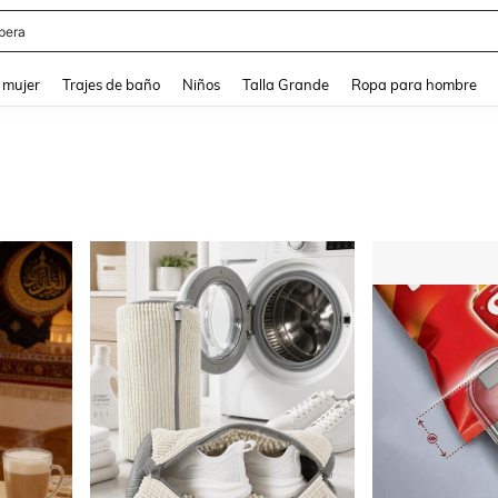
pera
and down arrow keys to navigate search Búsqueda reciente and Busca y Encuentr
 mujer
Trajes de baño
Niños
Talla Grande
Ropa para hombre