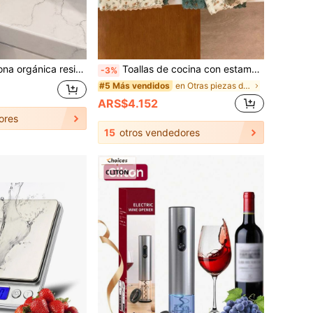
ado suave resistente al aceite y la suciedad para huecos de estufa de gas, tapón de silicona para huecos de estufa de cocina y encimera - Relleno flexible para espacio de estufa
Toallas de cocina con estampado floral vintage, set de paños de cocina altamente absorbentes, toalla de secado de platos suave estilo cottagecore para lavar platos y limpiar encimeras, paños de limpieza de microfibra sin pelusa para refrescar la cocina en verano y artículos esenciales para dormitorios
-3%
en Otras piezas de electrodomésticos de cocina
#5 Más vendidos
ARS$4.152
ores
15
otros vendedores