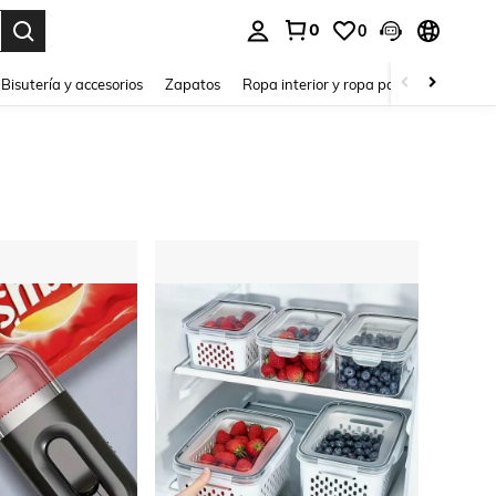
0
0
a. Press Enter to select.
Bisutería y accesorios
Zapatos
Ropa interior y ropa para dormir
Ho