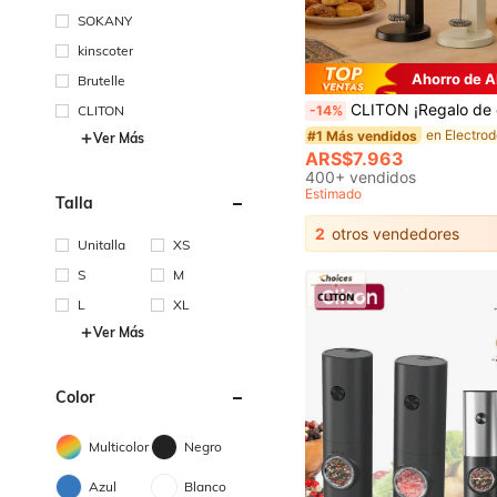
SOKANY
kinscoter
Ahorro de 
Brutelle
#1 Más vendidos
(1000+)
CLITON ¡Regalo de ensueño! Espumador de leche a batería - Regalo perfecto para café, latte, chocolate caliente. 3 estilos (Sencillo/Clásico/Acero inoxidable) & 6 colores. ¡El regalo definitivo par
CLITON
-14%
#1 Más vendidos
#1 Más vendidos
(1000+)
(1000+)
Ver Más
#1 Más vendidos
ARS$7.963
(1000+)
400+ vendidos
Estimado
Talla
2
otros vendedores
Unitalla
XS
S
M
L
XL
Ver Más
Color
Multicolor
Negro
Azul
Blanco