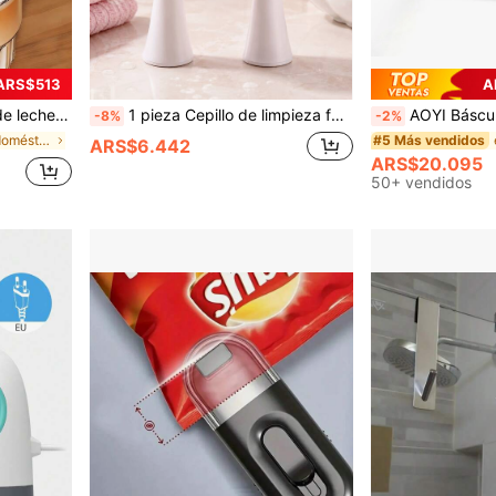
 ARS$513
A
tidora eléctrica inalámbrica, mini cafetera, útiles escolares, regreso a la escuela
1 pieza Cepillo de limpieza facial de silicona suave, cepillo exfoliante facial de limpieza profunda de poros, cepillo facial de masaje manual de doble cara de limpieza profunda de poros, cepillo de limpieza facial 2 en 1
AOYI Báscula de cocina electrónica pequeña, adecuada para hornear, pesaje de precisión (G/Oz), adecuada para joyería,
-8%
-2%
en Electrodomésticos para café y té
#5 Más vendidos
ARS$6.442
ARS$20.095
50+ vendidos