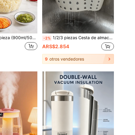
prensa de ajo, picadora de ajo rotativa, apta para verduras, jengibre, frutas, nueces, especias, rebanadora profesional de cebolla, zanahoria y ajo, utensilio de cocina, artículo del hogar, utensilio de cocina, triturador de carne - Ayudante de cocina eficiente, sin necesidad de electricidad, apto para regalo del hogar, cortador de verduras y cebolla, accesorio de cocina
1/2/3 piezas Cesta de almacenamiento de cocina de doble capa, estante colgante ajustable para fregadero, cesta de drenaje de silicona para grifo, estante de baño sin taladro, caja de almacenamiento con sistema de drenaje rápido, apta para almacenar esponjas, jabón, paños, cepillos y otros suministros de cocina/suministros de baño/cocina/suministros de almacenamiento
-2%
ARS$2.854
9
otros vendedores