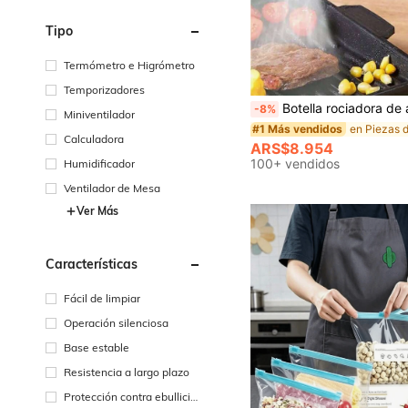
Tipo
Termómetro e Higrómetro
Temporizadores
Botella rociadora de aceite tipo presión, botella de condimentos para el hogar, botella de control de aceite a prueba de polvo, botella rociadora de aceite para freidora de aire de cocina, botella rociadora recargable con boquilla de niebla de aceite, rociador de alta presión, botella rociador
-8%
Miniventilador
#1 Más vendidos
Calculadora
ARS$8.954
100+ vendidos
Humidificador
Ventilador de Mesa
Ver Más
Características
Fácil de limpiar
Operación silenciosa
Base estable
Resistencia a largo plazo
Protección contra ebullició