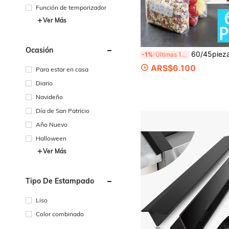
n en seco
Función de temporizador
Ver Más
Ocasión
60/45piezas Bolsas reutilizables para almacenamiento de alimentos - Bolsas de plástico extra gruesas a prueba de fugas para congelador, bolsas de almacenamiento transpar
-1%
Últimas 10 hrs
ARS$6.100
Para estar en casa
Diario
Navideño
Día de San Patricio
Año Nuevo
Halloween
Ver Más
Tipo De Estampado
Liso
Color combinado