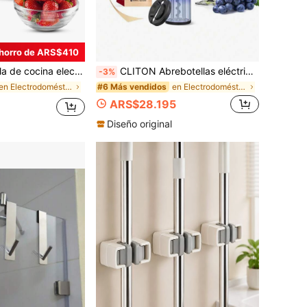
horro de ARS$410
 3kg/6.6lb, báscula portátil alimentada por batería, con bandeja, adecuada para cocinar alimentos, pesaje, masa madre, seguimiento de ingesta, baterías no incluidas
CLITON Abrebotellas eléctrico para vino, sacacorchos automático de botella de vino con batería, cortador de lámina y luz LED, removedor de corcho reutilizable de acero inoxidable, regalo para amantes del vino, regalo de cumpleaños, Navidad, aniversario, Acción de Gracias para hombres y mujeres, hogar, cocina, fiesta
-3%
en Electrodomésticos de cocina
en Electrodomésticos para café y té
#6 Más vendidos
ARS$28.195
Diseño original