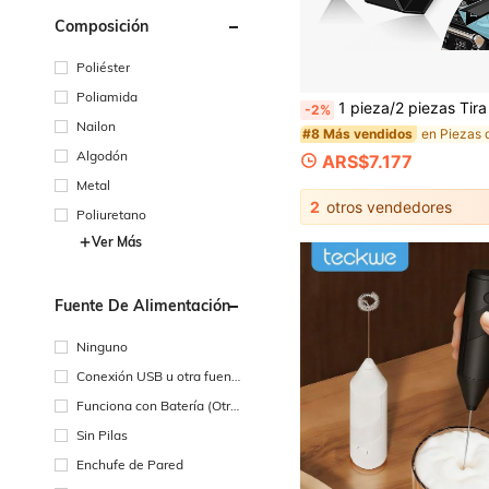
Composición
Poliéster
Poliamida
1 pieza/2 piezas Tira de sellado para estufa de 63 cm, cubiertas para huecos de encimera de cocina, protector de estufa de acero inoxidable, kit de moldura para estufa, protectores de huecos de estufa, relleno de huecos de horno, resistente al calor y protege
-2%
Nailon
#8 Más vendidos
Algodón
ARS$7.177
Metal
2
otros vendedores
Poliuretano
Ver Más
Fuente De Alimentación
Ninguno
Conexión USB u otra fuent
e de alimentación de CC
Funciona con Batería (Otra
s Baterías)
Sin Pilas
Enchufe de Pared