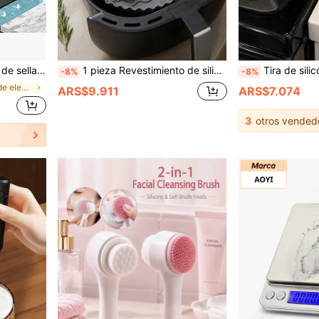
 eficazmente el relleno de huecos de estufa, protege el relleno de huecos de estufa contra derrames
1 pieza Revestimiento de silicona reutilizable para freidora de aire, cesta de freidora de aire antiadherente resistente al calor, bandeja de silicona lavable fácil de limpiar, apta para horno y microondas
Tira de silicona orgánica resistente a altas temperaturas para cocina, cubiertas de silicona para huecos de estufa, tira de sell
-8%
-8%
en Piezas de electrodomésticos de cocina
ARS$9.911
ARS$7.074
3
otros vended