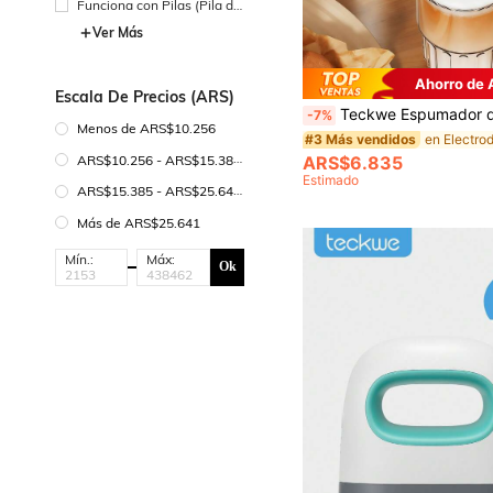
Funciona con Pilas (Pila de
Botón/Pila de Moneda)
Ver Más
Ahorro de
Escala De Precios (ARS)
Teckwe Espumador de leche, potente espumador de leche de mano, mini espumador de leche, agitador de café, mezclador de bebidas de acero inoxidable para café, lattes, capuchino, matcha, chocolate caliente, espumador portátil, ba
-7%
Menos de ARS$10.256
#3 Más vendidos
ARS$10.256 - ARS$15.385
ARS$6.835
Estimado
ARS$15.385 - ARS$25.641
Más de ARS$25.641
Mín.:
Máx:
Ok