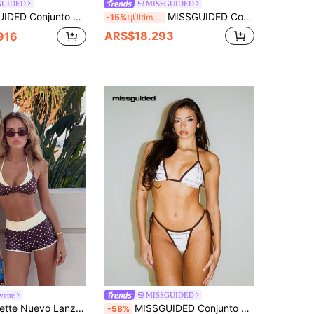
GUIDED
MISSGUIDED
ampado de serpiente morado y ribete negro, traje de baño de dos piezas con espalda con tirantes para playa y verano
MISSGUIDED Conjunto de bikini halter con estampado multicolor de triángulos y Bottom con lazos laterales, con patrón abstracto de remolinos para playa y verano
-15%
¡Últimos 3 días
ARS$18.293
916
ette
MISSGUIDED
o de Dos Piezas Estilo Retro Americano Rosa & Azul con Estampado de Sardina de Dibujos Animados Dopamina, Conjunto de 2 Piezas
MISSGUIDED Conjunto de bikini con parte superior de tirantes triangulares y Bottom con tiras laterales a los lados, diseño a cuadros de dos piezas, traje de baño de diseño a cuadros para el verano y la playa
-58%