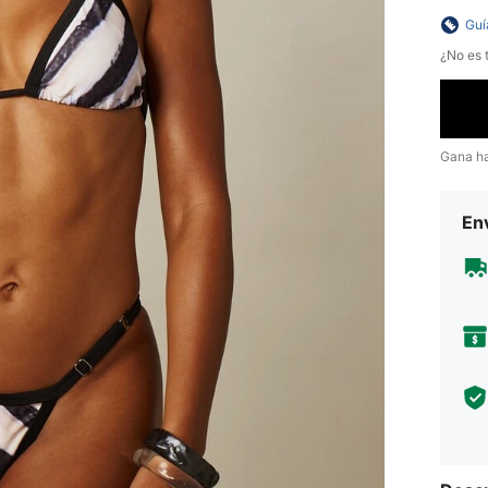
Guí
¿No es t
Gana h
Env