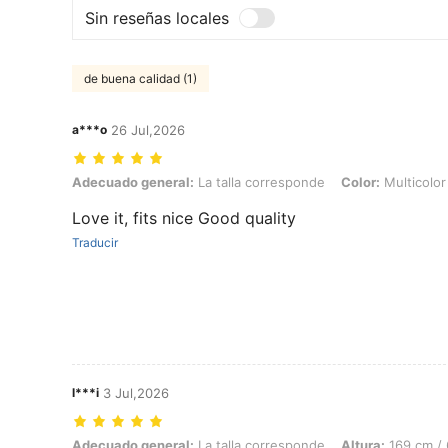
Sin reseñas locales
de buena calidad (1)
a***o
26 Jul,2026
Adecuado general: La talla corresponde, Color: Multicolor, Talla: M
Adecuado general:
La talla corresponde
Color:
Multicolor
Love it, fits nice Good quality
Traducir
l***i
3 Jul,2026
Adecuado general: La talla corresponde, Altura: 169 cm / 67 in, Peso:
Adecuado general:
La talla corresponde
Altura:
169 cm / 