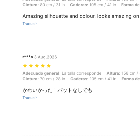
Cintura:
80 cm / 31 in
Caderas:
105 cm / 41 in
Forma de
Amazing silhouette and colour, looks amazing on
Traducir
r***o
3 Aug,2026
Adecuado general: La talla corresponde, Altura: 158 cm / 62 in, Peso:
Adecuado general:
La talla corresponde
Altura:
158 cm / 
Cintura:
70 cm / 28 in
Caderas:
105 cm / 41 in
Forma de
かわいかった！パットなしでも
Traducir