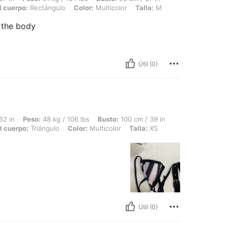
l cuerpo:
Rectángulo
Color:
Multicolor
Talla:
M
 the body
Útil (0)
 48 kg / 106 lbs, Busto: 100 cm / 39 in, Cintura: 70 cm / 28 in, Caderas: 105 cm / 
62 in
Peso:
48 kg / 106 lbs
Busto:
100 cm / 39 in
l cuerpo:
Triángulo
Color:
Multicolor
Talla:
XS
Útil (0)