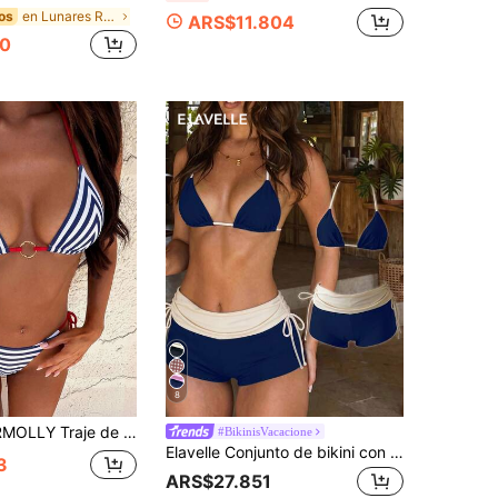
en Lunares Ropa de playa para mujeres
os
ARS$11.804
0
8
e 2 piezas para mujer, conjunto de bikini azul para vacaciones de verano en la playa, Blue Crush
#BikinisVacacione
Elavelle Conjunto de bikini con bloques de color que consiste en una copa triangular con cuello y shorts envolventes de cintura alta. Estiliza y cubre la grasa corporal. Traje de baño para vacaciones de verano
3
ARS$27.851