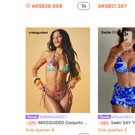
ARS$28.998
ARS$17.367
MISSGUIDED
Swim SXY
MISSGUIDED Conjunto de bikini de mujer con parte superior de halter triangular y estampado floral y tropical, con Bottom con lazos laterales, traje de baño de verano para la playa
Swim SXY Traje de baño elegante de 3 piezas c
-37%
-39%
Solo quedan 8
Solo quedan 3