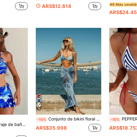
#8 Más vendid
ARS$12.814
ARS$24.45
4
Conjunto de bikini floral de 3 piezas para mujer con falda maxi de malla con estampado floral degradado. La falda maxi de malla con lazo crea un aspecto fresco y veraniego para vacaciones en la playa
PEPPERMOLLY Traje de baño sexy & de moda d
-10%
-10%
on estampado aleatorio de tela para mujer
ARS$35.998
ARS$18.75