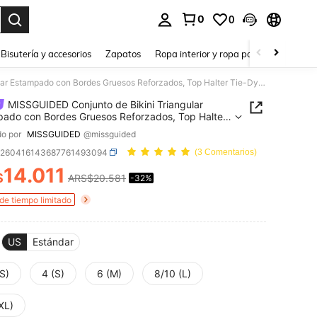
0
0
a. Press Enter to select.
Bisutería y accesorios
Zapatos
Ropa interior y ropa para dormir
Ho
MISSGUIDED Conjunto de Bikini Triangular Estampado con Bordes Gruesos Reforzados, Top Halter Tie-Dye y Braguita Tanga, Ropa de Playa de Verano
MISSGUIDED Conjunto de Bikini Triangular
ado con Bordes Gruesos Reforzados, Top Halter
e y Braguita Tanga, Ropa de Playa de Verano
o por
MISSGUIDED
@missguided
z260416143687761493094
(3 Comentarios)
14.011
$
ARS$20.581
-32%
ICE AND AVAILABILITY
 de tiempo limitado
US
Estándar
S)
4 (S)
6 (M)
8/10 (L)
XL)