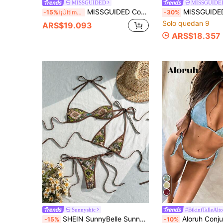
MISSGUIDED
MISSGUIDE
MISSGUIDED Conjunto de bikini con estampado de rayas diagonales triangulares, detalles anudados, para playa, piscina, verano, vacaciones, resort y uso en vacaciones
MISSGUIDED Conjunto de bikini de triángulo con estampado de frutas tropicales y Bo
-15%
¡Últimos 3 días
-30%
Solo quedan 9
ARS$19.093
ARS$18.357
Sunnyshic
#BikiniTalleAlto
SHEIN SunnyBelle SunnyBelle-D Conjunto de 3 piezas de traje de baño sexy para mujer con top de bikini triángulo con cuello halter, top bandeau con cuello halter y braguita de bikini con lazo lateral, estampado de béisbol de playa de verano en tela texturizada
Aloruh Conjunto de bikini estilo bohemio con estampado batik para mujer, elegante, sexy, romántico y retro, traje de baño de playa para mujer, conjunto de bikini de verano azul con teñido anudado, top de bikini triangular, conjunto de bikini para vacaciones, ropa de playa, trajes de
-15%
-10%