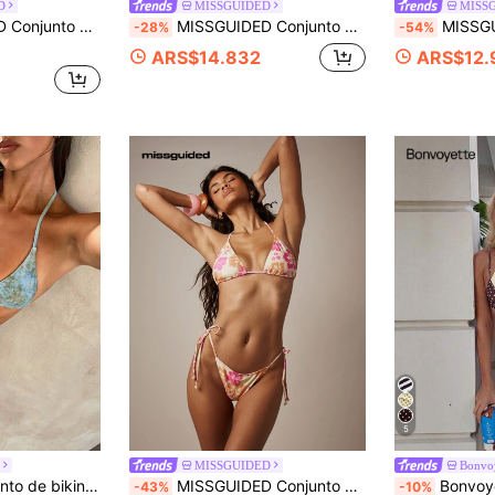
D
MISSGUIDED
MISS
ttom con tiras laterales para mujer, traje de baño de verano para la playa
MISSGUIDED Conjunto de bikini triangular con ribete estampado de cebra, parte superior con tiras de atar en el cuello y Bottom con tiras laterales, traje de baño de dos piezas para playa de verano
MISSGUIDED Conjunto de bikini de corte halter con est
-28%
-54%
ARS$14.832
ARS$12.
5
MISSGUIDED
Bonvoy
 baño para mujer, trajes de baño para mujer, trajes de baño para mujer, trajes de baño, traje de baño para mujer, bikinis trajes de baño para mujer, trajes de baño para mujer, trajes de baño para mujer, trajes de baño para mujer, trajes de baño para mujer para el mar
MISSGUIDED Conjunto de bikini triangular con estampado floral tropical, detalles con lazos laterales, traje de baño de dos piezas para vacaciones de verano en la playa
Bonvoyette Nuevo Lanzamiento Primavera/Verano Traje de Bañ
-43%
-10%