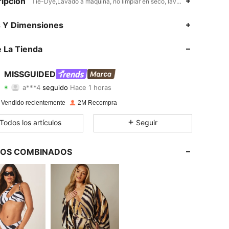
ipción
Tie-Dye,Lavado a máquina, no limpiar en seco, lavar con un detergent
4,88
16K
3M
s Y Dimensiones
4,88
16K
3M
 La Tienda
4,88
16K
3M
MISSGUIDED
a***4
seguido
Hace 1 horas
4,88
16K
3M
Calificación
Artículos
Seguidores
 Vendido recientemente
2M Recompra
4,88
16K
3M
Todos los artículos
Seguir
4,88
16K
3M
LOS COMBINADOS
4,88
16K
3M
4,88
16K
3M
4,88
16K
3M
4,88
16K
3M