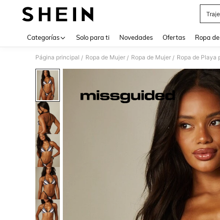
Traj
Use up 
Categorías
Solo para ti
Novedades
Ofertas
Ropa de
Página principal
Ropa de Mujer
Ropa de Mujer
Ropa de Playa 
/
/
/