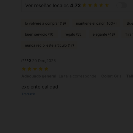
Ver reseñas locales
4,72
lo volveré a comprar (19)
mantiene el calor (100+)
Bue
buen servicio (10)
regalo (55)
elegante (48)
Tira
nunca recibí este artículo (17)
i***0
20 Dec,2025
Adecuado general: La talla corresponde, Color: Gris, Talla: XL
Adecuado general:
La talla corresponde
Color:
Gris
Tal
exelente calidad
Traducir