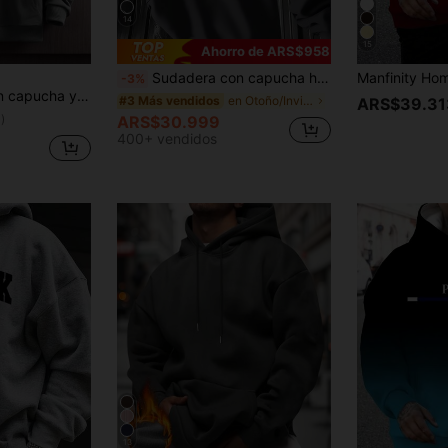
14
15
Ahorro de ARS$958
Sudadera con capucha holgada con bolsillo canguro, estampado de dibujos animados y cordón, para hombre, de estilo casual y urbano para deportes extremos, para otoño/invierno
-3%
trastantes, top deportivo casual ajustado y ligero para primavera/otoño
en Otoño/Invierno Sudaderas con capucha para hombr
#3 Más vendidos
ARS$39.31
)
ARS$30.999
400+ vendidos
13