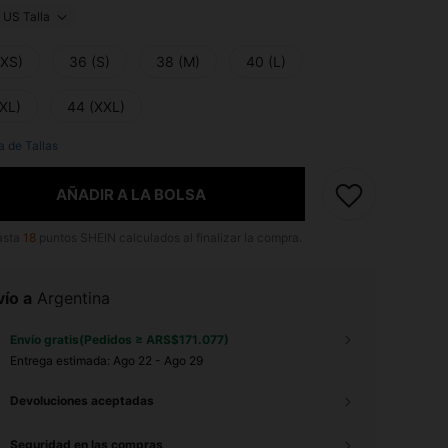
US Talla
(XS)
36 (S)
38 (M)
40 (L)
(XL)
44 (XXL)
a de Tallas
AÑADIR A LA BOLSA
asta
18
puntos SHEIN calculados al finalizar la compra.
ío a
Argentina
Envío gratis(Pedidos ≥ ARS$171.077)
Entrega estimada:
Ago 22 - Ago 29
Devoluciones aceptadas
Seguridad en las compras