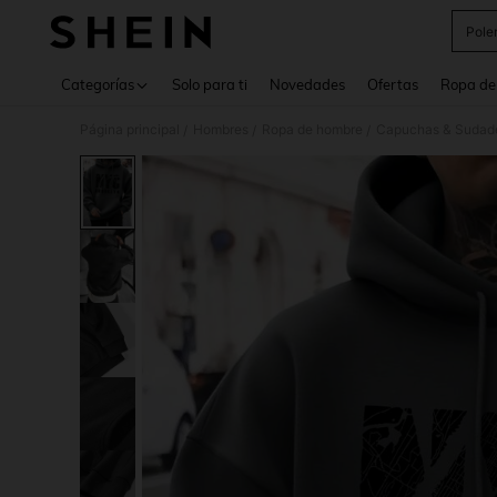
Pole
Use up 
Categorías
Solo para ti
Novedades
Ofertas
Ropa de
Página principal
Hombres
Ropa de hombre
Capuchas & Sudade
/
/
/