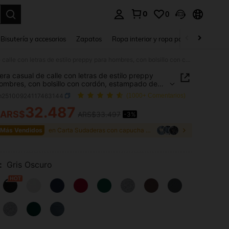
0
0
a. Press Enter to select.
Bisutería y accesorios
Zapatos
Ropa interior y ropa para dormir
Ho
Sudadera casual de calle con letras de estilo preppy para hombres, con bolsillo con cordón, estampado de eslogan, para primavera/otoño, top de manga larga
ra casual de calle con letras de estilo preppy
ombres, con bolsillo con cordón, estampado de
n, para primavera/otoño, top de manga larga
m25100924117463144
(1000+ Comentarios)
32.487
ARS$
ARS$33.497
-3%
ICE AND AVAILABILITY
 Más Vendidos
en Carta Sudaderas con capucha para hombre
:
Gris Oscuro