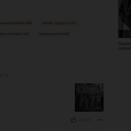
na portabilidad (89)
rapidez logística (30)
ntes cómodos (24)
impresionante (48)
2
Opcio
coinci
la:
XL
Útil (17)