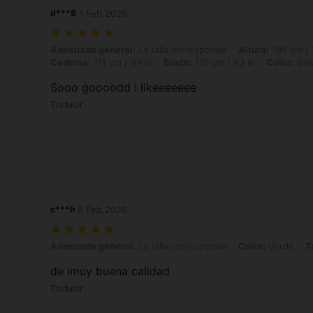
d***8
1 Feb,2026
Adecuado general: La talla corresponde, Altura: 199 cm / 78 in, Peso: 
Adecuado general:
La talla corresponde
Altura:
199 cm / 
Caderas:
111 cm / 44 in
Busto:
110 cm / 43 in
Color:
Gri
Sooo goooodd i likeeeeeee
Traducir
c***h
8 Feb,2026
Adecuado general: La talla corresponde, Color: Verde, Talla: L
Adecuado general:
La talla corresponde
Color:
Verde
T
de imuy buena calidad
Traducir