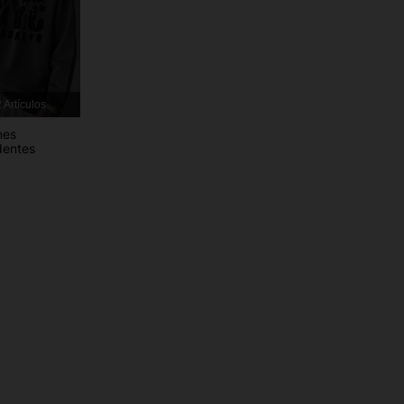
4,86
734
28K
4,86
734
28K
4,86
734
28K
 Artículos
4,86
734
28K
nes
dentes