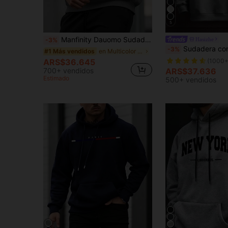
5
Manfinity Dauomo Sudadera con capucha de manga larga con bolsillo y cordón, estampado de letras y color contrastante para hombre
Hasizhe
-3%
Sudadera con capucha y cordón para hombre con estampado de letras en colores con
-3%
en Multicolor Sudaderas para hombre
#1 Más vendidos
ARS$36.645
(1000+
700+ vendidos
ARS$37.636
Estimado
500+ vendidos