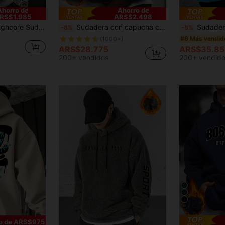
Ahorro de
Ahorro de
RS$1.985
ARS$2.498
etras, cordón ajustable y bolsillo, para salir, New York, color block, para otoño
Sudadera con capucha casual de manga larga con hombros caídos, cordón y bolsillo, color liso, para hombre, temporada de otoño/invierno, regreso a la escuela
Sudadera con capucha de color degradado con gráfico de
-8%
-8%
#6 Más vendid
(1000+)
ARS$28.775
ARS$35.85
200+ vendidos
200+ vendid
6
o de ARS$975