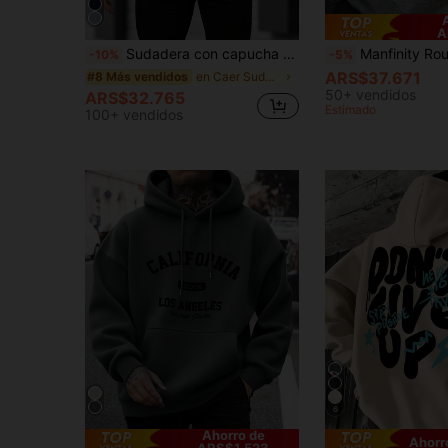
A
Sudadera con capucha casual y versátil para hombres con bolsillo canguro y cordón, estampada, para otoño/invierno
Manfinity Roughcore Sudadera con capucha de manga larga, ajuste holgado, con estampado de l
-10%
-5%
ARS$37.671
en Caer Sudaderas con capucha para hombre
#8 Más vendidos
50+ vendidos
ARS$32.765
Estimado
100+ vendidos
6
Ahorro de
Ahorr