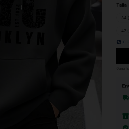
Talla
34 
42 
Guí
Gana h
Env