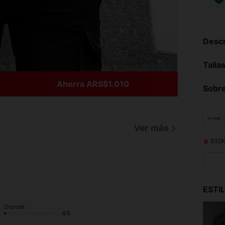
Descr
Talla
Ahorra ARS$1.010
Sobre
)
Ver más
610K
ESTI
Grande
4%