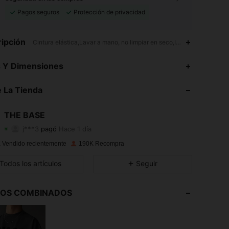
Pagos seguros
Protección de privacidad
ipción
Cintura elástica,Lavar a mano, no limpiar en seco,Invierno (<10ºC/50
s Y Dimensiones
 La Tienda
4,86
734
28K
THE BASE
4,86
734
28K
j***3
pagó
Hace 1 día
4,86
734
28K
 Vendido recientemente
190K Recompra
Todos los artículos
Seguir
4,86
734
28K
4,86
734
28K
LOS COMBINADOS
4,86
734
28K