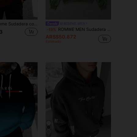
Manfinity Homme Sudadera con capucha de manga larga con estampado de letras para hombre, para el otoño
ROMWE MEN
ROMWE MEN Sudadera de algodón puro para hombre y mujer, estilo universitario streetwear, nueva colección otoño/invierno 2026, unisex para parejas, con estampado gráfico pesado, manga larga, top de invierno
-13%
3
ARS$50.872
Estimado
7