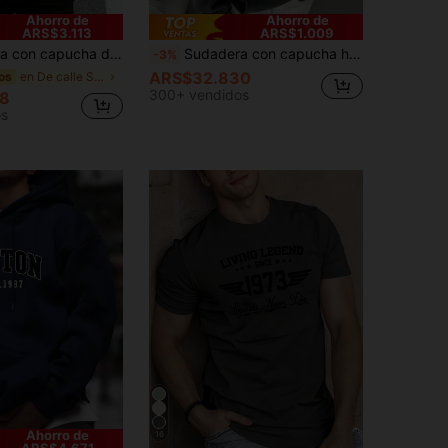
Ahorro de
Ahorro de
ARS$3.113
ARS$1.009
 París y bolsillo canguro, sudadera con capucha de manga larga informal para exteriores, otoño para hombres
Sudadera con capucha holgada con bolsillo canguro, cordón y estampado de lema minimalista, para uso diario y casual, otoño/invierno
-3%
ARS$32.830
en De calle Sudaderas con capucha para hombre
os
300+ vendidos
8
os
Ahorro de
16