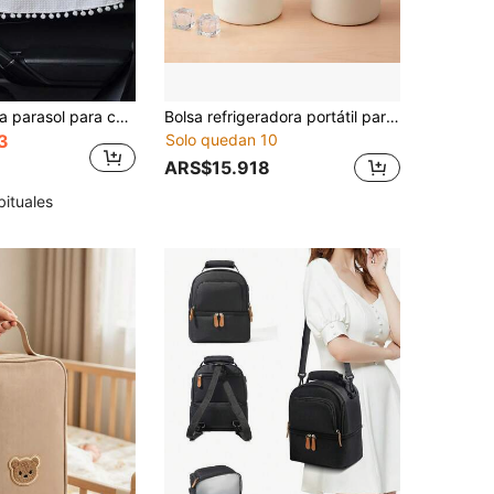
1 pieza Cortina parasol para coche de bebé, anti-UV, aislante térmico, pantalla solar y de sombra con paraguas de cordón
Bolsa refrigeradora portátil para leche materna, espacio de almacenamiento compacto y ligero para madres lactantes, adecuada para el trabajo diario y los viajes, contenedor de leche aislado, fácil de llevar en la bolsa de mamá
3
Solo quedan 10
ARS$15.918
bituales