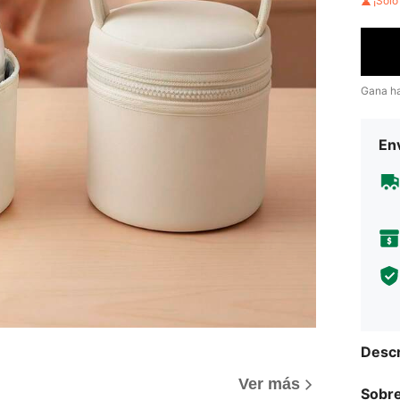
¡Sol
Gana h
Env
Descr
Ver más
Sobre