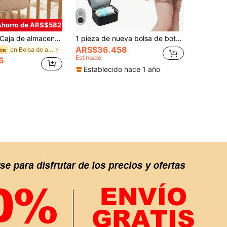
Ahorro de ARS$582
ja de almacenamiento de pañales con oso bordado, bolsa de pañales de viaje con correa para el hombro, bolsa de almacenamiento de pañales unisex para bebé, se puede colocar en la bolsa de pañales, artículos esenciales para bebé
1 pieza de nueva bolsa de botella para bebé de doble pared de moda gris para mujer, bolsa aislada, adecuada para viajes diarios en ambos hombros, un hombro, bolsa de cambio de mano, bolsa de almacenamiento de leche y hielo multifuncional de conservación fresca
ARS$36.458
en Bolsa de almacenamiento Bolsas de pañales
os
Estimado
6
Establecido hace 1 año
APP