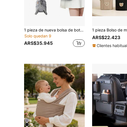
1 pieza de nueva bolsa de botella para bebé de doble pared de moda gris para mujer, bolsa aislada, adecuada para viajes diarios en ambos hombros, un hombro, bolsa de cambio de mano, bolsa de almacenamiento de leche multiusos con conservación de frescura y hielo
Solo quedan 9
ARS$22.423
ARS$35.945
Clientes habitua