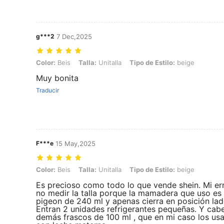
g***2
7 Dec,2025
Color: Beis, Talla: Unitalla, Tipo de Estilo: beige
Color:
Beis
Talla:
Unitalla
Tipo de Estilo:
beige
Muy bonita
Traducir
F***e
15 May,2025
Color: Beis, Talla: Unitalla, Tipo de Estilo: beige
Color:
Beis
Talla:
Unitalla
Tipo de Estilo:
beige
Es precioso como todo lo que vende shein. Mi err
no medir la talla porque la mamadera que uso es
pigeon de 240 ml y apenas cierra en posición la
Entran 2 unidades refrigerantes pequeñas. Y cab
demás frascos de 100 ml , que en mi caso los us