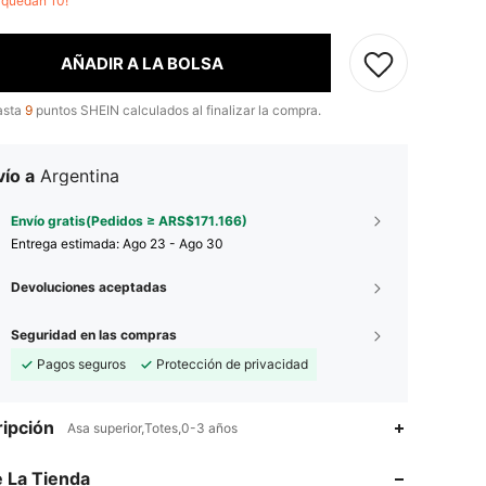
o quedan 10!
AÑADIR A LA BOLSA
asta
9
puntos SHEIN calculados al finalizar la compra.
ío a
Argentina
Envío gratis(Pedidos ≥ ARS$171.166)
Entrega estimada:
Ago 23 - Ago 30
Devoluciones aceptadas
Seguridad en las compras
Pagos seguros
Protección de privacidad
ipción
Asa superior,Totes,0-3 años
4,92
23
3K
 La Tienda
4,92
23
3K