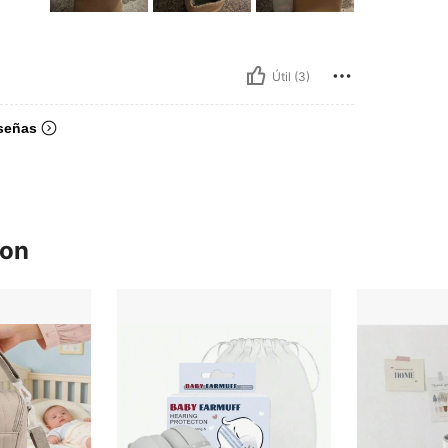
Útil (3)
señas
ron