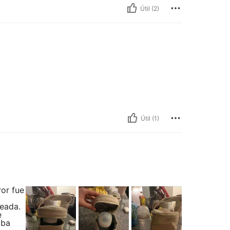
Útil (2)
Útil (1)
or fue
deada.
e
aba