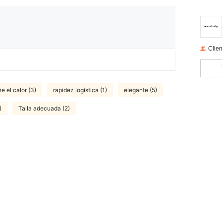
Clien
e el calor (3)
rapidez logística (1)
elegante (5)
)
Talla adecuada (2)