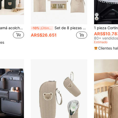
1 pieza Bolso de mamá acolchado y lindo, bolsa aislada para botellas con asa de mano/correa para el hombro aplicable al cochecito de bebé, bolsillo con cremallera para botellas, toallitas, chupetes, bolso de pañales conveniente
Set de 8 piezas de cubos organizadores de ropa gruesos y resistentes al agua con diseño de espiguilla, bolsas de almacenamiento para viajes para mamá y bebé
-10%
¡Últimos 3 días
ARS$10.78
ARS$26.651
80+ vendidos
les
Estimado
Clientes ha