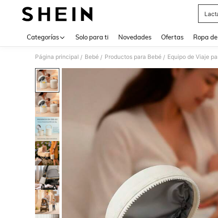
Lact
Use up 
Categorías
Solo para ti
Novedades
Ofertas
Ropa de
Página principal
Bebé
Productos para Bebé
Equipo de Viaje p
/
/
/