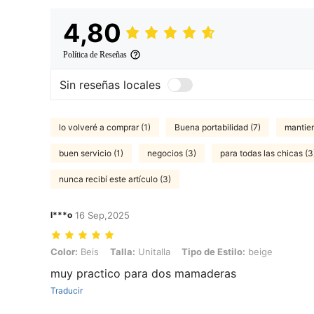
4,80
Política de Reseñas
Sin reseñas locales
lo volveré a comprar (1)
Buena portabilidad (7)
mantien
buen servicio (1)
negocios (3)
para todas las chicas (3
nunca recibí este artículo (3)
l***o
16 Sep,2025
Color: Beis, Talla: Unitalla, Tipo de Estilo: beige
Color:
Beis
Talla:
Unitalla
Tipo de Estilo:
beige
muy practico para dos mamaderas
Traducir