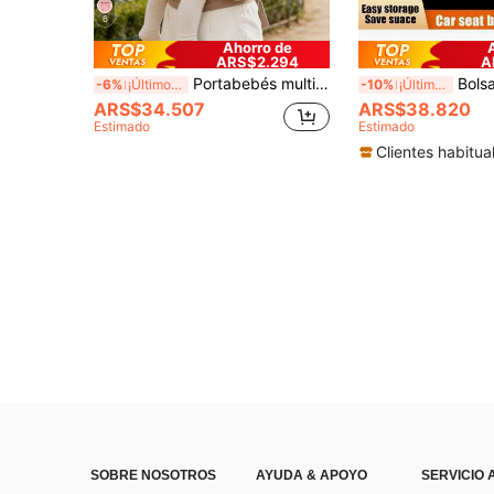
6
Ahorro de
ARS$2.294
A
Portabebés multifuncional para bebés e infantes, fular portador ajustable de uso frontal para recién nacidos y niños pequeños, portátil y ligero, apto para todas las estaciones
Bolsa de almacenamiento para el respaldo del asien
-6%
¡Últimos 3 días
-10%
¡Últimos 3 días
ARS$34.507
ARS$38.820
Estimado
Estimado
Clientes habitua
SOBRE NOSOTROS
AYUDA & APOYO
SERVICIO 