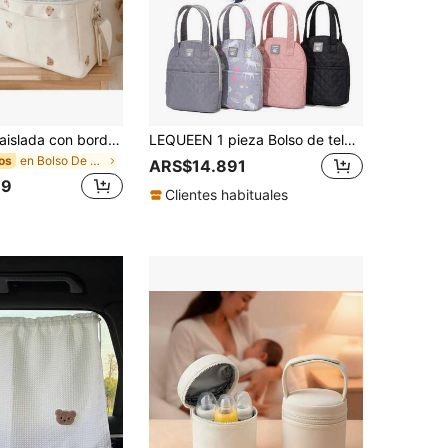
1 pieza Bolsa aislada con bordado de osos múltiples, bolsa refrigeradora de almacenamiento para cochecito de bebé, bolsa térmica que se puede colgar en el cochecito de bebé
LEQUEEN 1 pieza Bolso de tela Oxford aislado tipo maternal, bolso cambiador de gran capacidad para salidas casuales
en Bolso De Hombro Bolsas de pañales
os
ARS$14.891
39
Clientes habituales