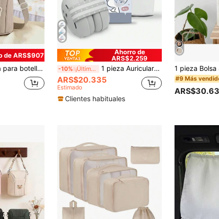
Ahorro de
o de ARS$907
ARS$2.259
os, bolsa térmica aislada para pañales para mamás y papás, bolsa refrigeradora térmica para niños y niñas
1 pieza Auriculares a prueba de ruido para bebé, orejeras estilo diadema para dormir, exterior, viajes en avión
-10%
¡Últimos 3 días
ARS$20.335
#9 Más vendid
Estimado
ARS$30.6
Clientes habituales