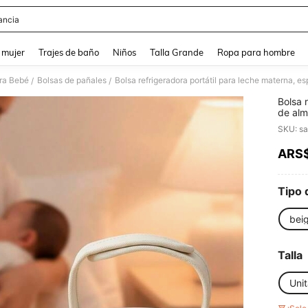
ancia
and down arrow keys to navigate search Búsqueda reciente and Busca y Encuentr
 mujer
Trajes de baño
Niños
Talla Grande
Ropa para hombre
ara Bebé
Bolsas de pañales
/
/
Bolsa 
de alm
lactant
SKU: s
conten
de ma
ARS
PR
Tipo 
bei
Talla
Unit