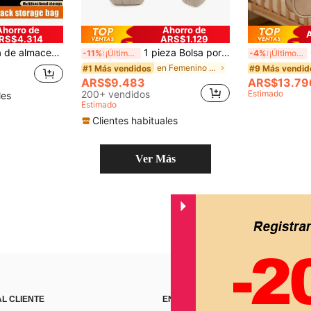
Ahorro de
Ahorro de
RS$4.314
ARS$1.129
to del coche de cuero, organizador de asiento trasero para botellas, vasos, pañuelos, alfombrilla antirrasguños
1 pieza Bolsa portátil para biberón de mamá, bolsa de almacenamiento térmica aislada con papel de aluminio, bolsa para botella de agua con diseño de oso de dibujos animados para cochecito
Ca
-11%
¡Últimos 3 días
-4%
¡Últimos 3 días
en Femenino Bolsas de pañales
#1 Más vendidos
#9 Más vendid
ARS$9.483
ARS$13.79
200+ vendidos
Estimado
les
Estimado
Clientes habituales
Ver Más
AL CLIENTE
ENCUÉNTRANOS EN