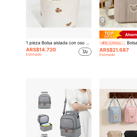
Ahorr
1 pieza Bolsa aislada con oso de peluche para carrito de bebé | Bolsa multifuncional enfriadora de comida y portabiberones para bebé | Organizador de pañales de picnic con bolsillos para botellas/toallitas/chupetes
Bolsa para botella de leche con patrón de romb
-4%
¡Últimos 3 días
ARS$14.720
ARS$21.687
Estimado
Estimado