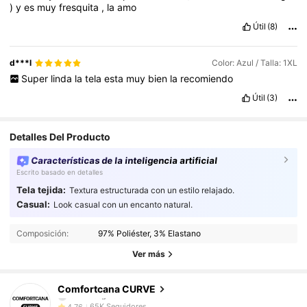
)
y
es
muy
fresquita
,
la
amo
Útil
(8)
d***l
Color: Azul / Talla: 1XL
Super
linda
la
tela
esta
muy
bien
la
recomiendo
Útil
(3)
Detalles Del Producto
Características de la inteligencia artificial
Escrito basado en detalles
Tela tejida:
Textura estructurada con un estilo relajado.
65K Seguidores
4,76
Casual:
Look casual con un encanto natural.
Composición:
97% Poliéster, 3% Elastano
65K Seguidores
4,76
Ver más
65K Seguidores
4,76
Comfortcana CURVE
65K Seguidores
4,76