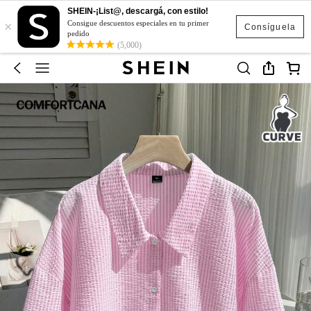
SHEIN-¡List@, descargá, con estilo!
×
Consigue descuentos especiales en tu primer
Consíguela
pedido
(5,000)