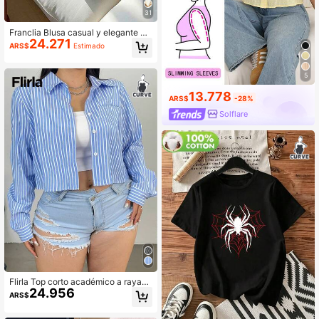
31
Franclia Blusa casual y elegante de
24.271
talla grande para mujer, de unicolor,
ARS$
Estimado
con cuello vuelto, manga corta y ab
otonadura, de corte holgado
5
13.778
ARS$
-28%
Solflare
Flirla Top corto académico a rayas
24.956
azules estilo coreano
ARS$