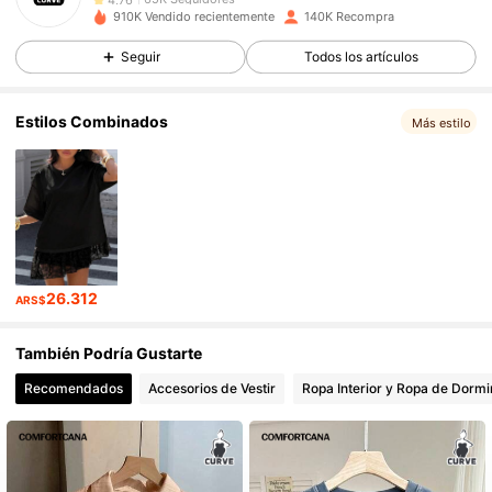
910K Vendido recientemente
140K Recompra
65K Seguidores
4,76
Seguir
Todos los artículos
65K Seguidores
4,76
Estilos Combinados
Más estilo
65K Seguidores
4,76
65K Seguidores
4,76
65K Seguidores
4,76
26.312
ARS$
65K Seguidores
4,76
También Podría Gustarte
65K Seguidores
4,76
Recomendados
Accesorios de Vestir
Ropa Interior y Ropa de Dormi