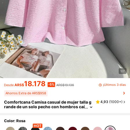
1/7
18.178
-5%
¡Últimos 3 días
ARS$
ARS$19.136
Desde
Ahorros Extra de ARS$958
Comfortcana Camisa casual de mujer talla g
4,93
(
1000+
)
rande de un solo pecho con hombros caí
dos y estampado a cuadros
Color: Rosa