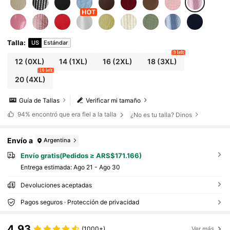
Talla
:
US
Estándar
9 left
12
(0XL)
14
(1XL)
16
(2XL)
18
(3XL)
10 left
20
(4XL)
Guía de Tallas
Verificar mi tamaño
94%
encontró que era fiel a la talla
¿No es tu talla? Dinos
Envío a
Argentina
Envío gratis(Pedidos ≥ ARS$171.166)
Entrega estimada:
Ago 21 - Ago 30
Devoluciones aceptadas
Pagos seguros · Protección de privacidad
4,93
(1000+)
Ver más