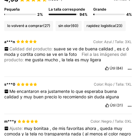
Pequeña
La talla corresponde
Grande
2%
94%
4%
lo volveré a comprar
(27)
sin olor
(60)
rapidez logística
(23)
a***n
Color: Azul / Talla: 3XL
Calidad del producto:
suave
se
ve
de
buena
calidad
,
es
c
ó
moda
y
cortita
como
se
ve
en
la
foto
Fiel a las imágenes del
producto:
me
gusta
mucho
,
la
tela
es
muy
ligera
Útil
(84)
s***0
Color: Rojo / Talla: 1XL
Me
encantaron
era
justamente
lo
que
esperaba
buena
calidad
y
muy
buen
precio
lo
recomiendo
sin
duda
alguna
Útil
(31)
m***y
Color: Negro / Talla: 0XL
Ajuste:
muy
bonitaa
,
de
mis
favoritas
ahora
,
queda
muy
comoda
y
la
tela
no
transparenta
nada
(
al
menos
el
color
negro