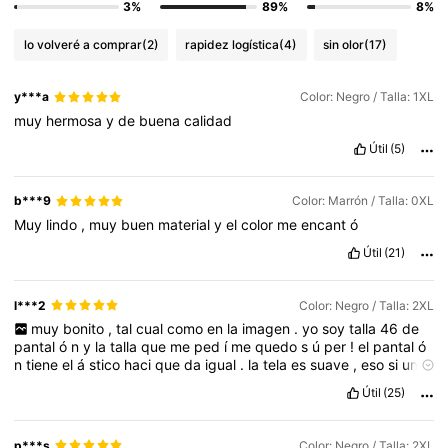
3%
89%
8%
lo volveré a comprar
(2)
rapidez logística
(4)
sin olor
(17)
y***a
Color: Negro / Talla: 1XL
muy
hermosa
y
de
buena
calidad
Útil
(5)
b***9
Color: Marrón / Talla: 0XL
Muy
lindo
,
muy
buen
material
y
el
color
me
encant
ó
Útil
(21)
l***2
Color: Negro / Talla: 2XL
muy
bonito
,
tal
cual
como
en
la
imagen
.
yo
soy
talla
46
de
pantal
ó
n
y
la
talla
que
me
ped
í
me
quedo
s
ú
per
!
el
pantal
ó
n
tiene
el
á
stico
haci
que
da
igual
.
la
tela
es
suave
,
eso
si
un
poquito
calurosa
.
muy
elegante
el
traje
,
recomendado
para
Útil
(25)
fiestas
,
casamientos
,
bautizos
,
etc
.
viene
con
un
lazo
y
la
parte
de
arriba
es
abierta
,
sin
botones
.
vale
la
pena
comprarlo
,
tiene
buenas
terminaciones
,
no
viene
con
hilachas
.
p***s
Color: Negro / Talla: 2XL