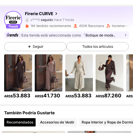
228K Seguidores
4,85
Firerie CURVE
c***0
seguido
Hace 7 horas
228K Seguidores
4,85
1M Vendido recientemente
450K Recompra
Incremento d
Esta tienda está seleccionada como
「Botique de moda」
228K Seguidores
4,85
Seguir
Todos los artículos
228K Seguidores
4,85
228K Seguidores
4,85
228K Seguidores
4,85
53.883
41.730
53.883
87.260
ARS$
ARS$
ARS$
ARS$
ARS
228K Seguidores
4,85
También Podría Gustarte
228K Seguidores
4,85
Recomendados
Accesorios de Vestir
Ropa Interior y Ropa de Dormi
228K Seguidores
4,85