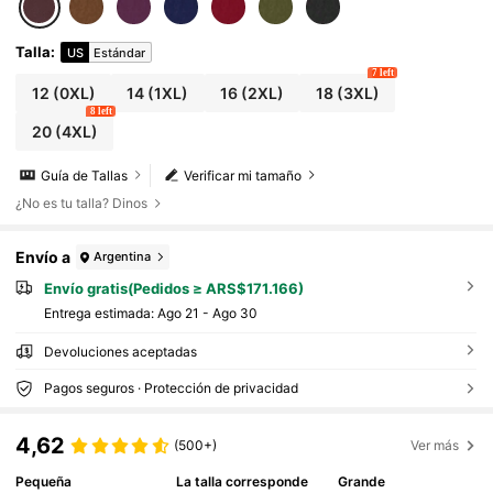
ara otoño e invierno
Talla
:
US
Estándar
7 left
12
(0XL)
14
(1XL)
16
(2XL)
18
(3XL)
8 left
20
(4XL)
Guía de Tallas
Verificar mi tamaño
¿No es tu talla? Dinos
Envío a
Argentina
Envío gratis(Pedidos ≥ ARS$171.166)
Entrega estimada:
Ago 21 - Ago 30
Devoluciones aceptadas
Pagos seguros · Protección de privacidad
4,62
(500+)
Ver más
Pequeña
La talla corresponde
Grande