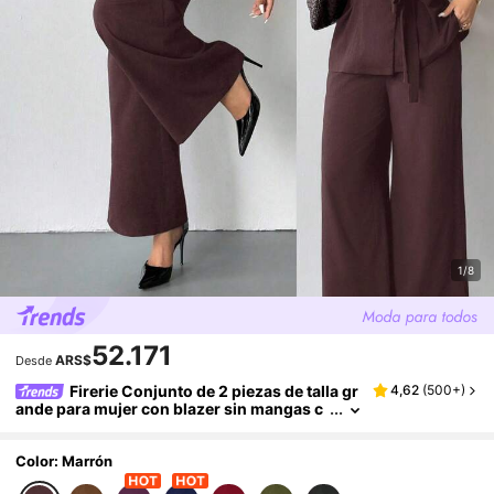
1/8
52.171
ARS$
Desde
Firerie Conjunto de 2 piezas de talla gr
4,62
(
500+
)
ande para mujer con blazer sin mangas c
on cuello de chal y cinturón, y pantalone
s, conjunto informal marrón. Mono formal de
2 piezas de talla grande para mujer, conjunto
Color: Marrón
de 2 piezas elegante de ropa de maternidad p