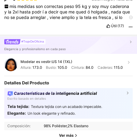
recomendado
👍
mis
medidas
son
correctas
peso
95
kg
y
soy
muy
caderona
y
la
2xl
hasta
podr
í
a
decir
que
me
qued
ó
holgada
,
nada
que
no
se
pueda
arreglar
,
viene
amplio
y
la
tela
es
fresca
,
si
lo
recomiendo
Útil
(17)
#TrajeDeOficina
Elegancia y profesionalismo en cada paso
Modelar es vestir:
US 14 (1XL)
Altura:
173.0
Busto:
105.0
Cintura:
84.0
Caderas:
115.0
Detalles Del Producto
Características de la inteligencia artificial
Escrito basado en detalles
Tela tejida:
Textura tejida con un acabado impecable.
Elegante:
Un look elegante y refinado.
228K Seguidores
4,85
Composición:
98% Poliéster,2% Elastano
228K Seguidores
4,85
Ver más