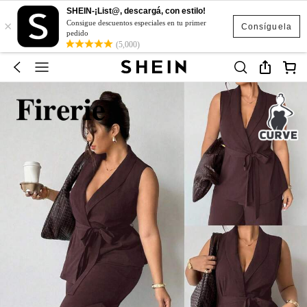
SHEIN-¡List@, descargá, con estilo!
×
Consigue descuentos especiales en tu primer
Consíguela
pedido
(5,000)