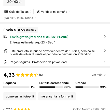
20
(4XL)
Guía de Tallas
Verificar mi tamaño
¿No es tu talla? Dinos
Envío a
Argentina
Envío gratis(Pedidos ≥ ARS$171.286)
Entrega estimada:
Ago 23 - Sep 1
Este producto se puede devolver dentro de 10 días, pero no se
puede devolver durante el período de devolución extendido
Pagos seguros · Protección de privacidad
4,33
(6)
Ver más
Pequeña
La talla corresponde
Grande
1%
66%
33%
como en las fotos
(1)
me encanta la forma
(1)
g***3
Color: Negro / Talla: 3XL