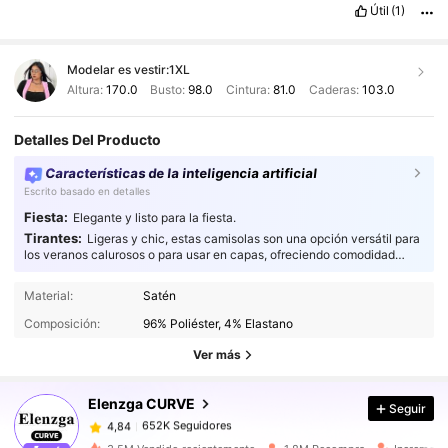
Útil
(1)
Modelar es vestir:
1XL
Altura:
170.0
Busto:
98.0
Cintura:
81.0
Caderas:
103.0
Detalles Del Producto
Características de la inteligencia artificial
Escrito basado en detalles
Fiesta:
Elegante y listo para la fiesta.
Tirantes:
Ligeras y chic, estas camisolas son una opción versátil para
los veranos calurosos o para usar en capas, ofreciendo comodidad
estilizada y transpirable para quienes cuidan su estilo.
652K Seguidores
4,84
Material:
Satén
652K Seguidores
4,84
Composición:
96% Poliéster, 4% Elastano
652K Seguidores
4,84
Ver más
652K Seguidores
4,84
Elenzga CURVE
Seguir
652K Seguidores
4,84
c***1
seguido
Hace 2 horas
652K Seguidores
4,84