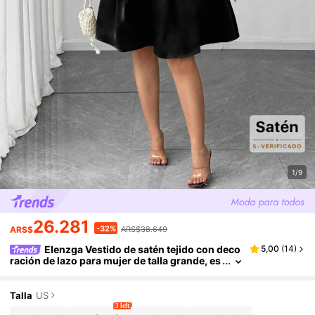
1/9
26.281
-32%
ARS$
ARS$38.649
Elenzga Vestido de satén tejido con deco
5,00
(
14
)
ración de lazo para mujer de talla grande, es
tilo gótico femenino oscuro y preparatorio
Talla
US
3 left