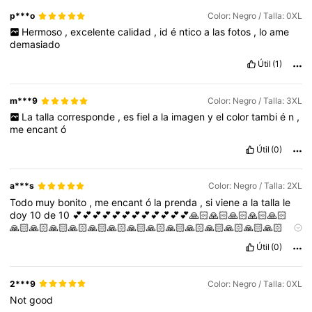
p***o
Color: Negro / Talla: 0XL
Hermoso
,
excelente
calidad
,
id
é
ntico
a
las
fotos
,
lo
ame
demasiado
Útil
(1)
m***9
Color: Negro / Talla: 3XL
La
talla
corresponde
,
es
fiel
a
la
imagen
y
el
color
tambi
é
n
,
me
encant
ó
Útil
(0)
a***s
Color: Negro / Talla: 2XL
Todo
muy
bonito
,
me
encant
ó
la
prenda
,
si
viene
a
la
talla
le
doy
10
de
10
💕💕💕💕💕💕💕💕💕💕💕💕🙏🏻🙏🏻🙏🏻🙏🏻🙏🏻
🙏🏻🙏🏻🙏🏻🙏🏻🙏🏻🙏🏻🙏🏻🙏🏻🙏🏻🙏🏻🙏🏻🙏🏻🙏🏻🙏🏻
🙏🏻
Útil
(0)
2***9
Color: Negro / Talla: 0XL
Not
good