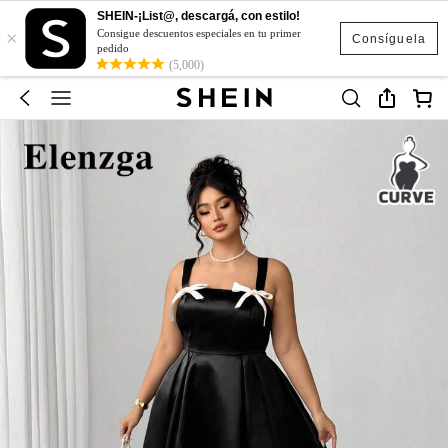
SHEIN-¡List@, descargá, con estilo!
×
Consigue descuentos especiales en tu primer
Consíguela
pedido
(5,000)