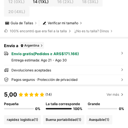
12
(0XL)
14
(1XL)
16
(2XL)
18
(3XL)
20
(4XL)
Guía de Tallas
Verificar mi tamaño
100%
encontró que era fiel a la talla
¿No es tu talla? Dinos
Envío a
Argentina
Envío gratis(Pedidos ≥ ARS$171.166)
Entrega estimada:
Ago 21 - Ago 30
Devoluciones aceptadas
Pagos seguros · Protección de privacidad
5,00
(14)
Ver más
Pequeña
La talla corresponde
Grande
0%
100%
0%
rapidez logística
(1)
Buena portabilidad
(1)
Asequible
(1)