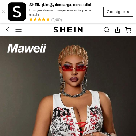
SHEIN-¡List@, descargá, con estilo!
×
Consigue descuentos especiales en tu primer
Consíguela
pedido
(5,000)