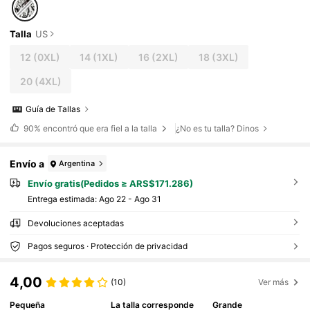
Talla
US
12
(0XL)
14
(1XL)
16
(2XL)
18
(3XL)
20
(4XL)
Guía de Tallas
90%
encontró que era fiel a la talla
¿No es tu talla? Dinos
Envío a
Argentina
Envío gratis(Pedidos ≥ ARS$171.286)
Entrega estimada:
Ago 22 - Ago 31
Devoluciones aceptadas
Pagos seguros · Protección de privacidad
4,00
(10)
Ver más
Pequeña
La talla corresponde
Grande