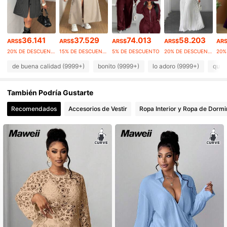
351K Seguidores
4,83
36.141
37.529
74.013
58.203
ARS$
ARS$
ARS$
ARS$
AR
351K Seguidores
4,83
20% DE DESCUENTO
15% DE DESCUENTO
5% DE DESCUENTO
20% DE DESCUENTO
de buena calidad (9999+)
bonito (9999+)
lo adoro (9999+)
qued
351K Seguidores
4,83
351K Seguidores
4,83
También Podría Gustarte
Recomendados
Accesorios de Vestir
Ropa Interior y Ropa de Dormi
351K Seguidores
4,83