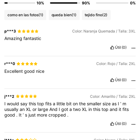
10%
90%
0%
como en las fotos
(1)
queda bien
(1)
tejido fino
(2)
p***3
Color: Naranja Quemada / Talla: 3XL
Amazing
fantastic
Útil
(0)
r***0
Color: Rojo / Talla: 2XL
Excellent
good
nice
Útil
(0)
j***2
Color: Amarillo / Talla: 2XL
I
would
say
this
top
fits
a
little
bit
on
the
smaller
size
as
I
’
m
usually
an
XL
or
large
And
I
got
a
two
XL
in
this
top
and
it
fits
good
.
It
’
s
just
more
cropped
.
Útil
(0)