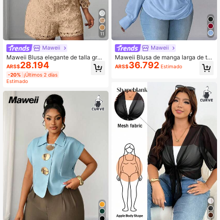
11
Maweii
Maweii
Maweii Blusa elegante de talla gran
Maweii Blusa de manga larga de tal
28.194
36.792
de de unicolor con diseño calado
la grande, elegante, versátil y dulce
ARS$
ARS$
Estimado
-20%
¡Últimos 2 días
Estimado