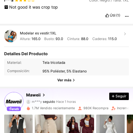
l***a
Color: Negro / Talla: 1XL
Not
good
it
was
crop
top
Útil
(1)
Modelar es vestir:
1XL
Altura:
165.0
Busto:
93.0
Cintura:
88.0
Caderas:
115.0
Detalles Del Producto
351K Seguidores
4,83
Material:
Tela tricotada
Composición:
95% Poliéster, 5% Elastano
351K Seguidores
4,83
Ver más
351K Seguidores
4,83
Maweii
Seguir
m***y
seguido
Hace 1 horas
351K Seguidores
4,83
1.7M Vendido recientemente
980K Recompra
Increment
351K Seguidores
4,83
351K Seguidores
4,83