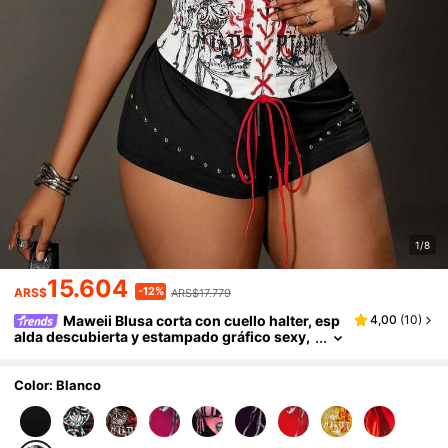
1/8
15.604
-12%
ARS$
ARS$17.779
Maweii Blusa corta con cuello halter, esp
4,00
(
10
)
alda descubierta y estampado gráfico sexy,
adecuada para uso diario, vacaciones y fiest
as, tallas grandes para mujeres
Color: Blanco