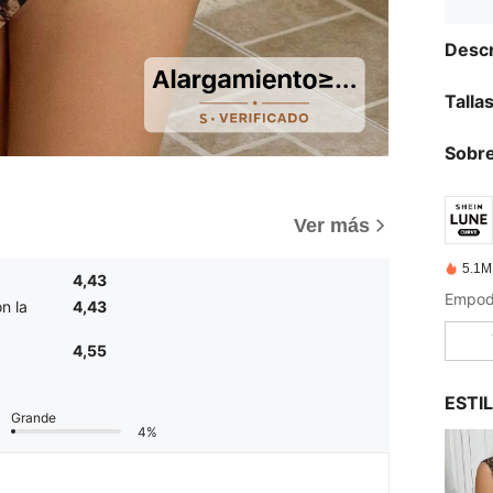
Descr
Talla
Sobre
)
Ver más
5.1M
4,43
n la
4,43
4,55
ESTI
Grande
4%