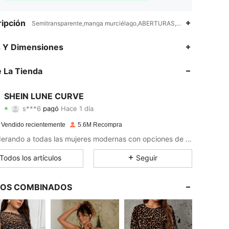
ipción
Semitransparente,manga murciélago,ABERTURAS,Ninguno
s Y Dimensiones
 La Tienda
4,89
13K
450K
4,89
13K
450K
SHEIN LUNE CURVE
s***6
pagó
Hace 1 día
b***e
seguido
Hace 30 minutos
4,89
13K
450K
 Vendido recientemente
5.6M Recompra
Empoderando a todas las mujeres modernas con opciones de estilo ilimitadas.
4,89
13K
450K
Todos los artículos
Seguir
4,89
13K
450K
LOS COMBINADOS
4,89
13K
450K
4,89
13K
450K