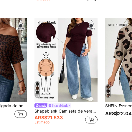
21
mpado de leopardo vintage casual, talla grande
Shapeblank
Shapeblank Camiseta de verano casual elegante para mujer talla grande en color burdeos, elástica y cómoda, con cintura fruncida, bajo asimétrico, manga corta y corte curvo para uso diario
ARS$22.04
ARS$21.533
Estimado