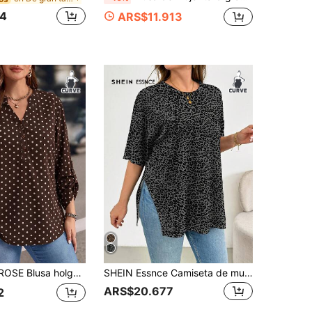
4
ARS$11.913
so con cuello de muesca, mangas largas enrollables y botones, top casual de moda para uso diario y salidas, moda de otoño 2026
SHEIN Essnce Camiseta de mujer talla grande con cuello redondo, estampado de leopardo y bajo con abertura
ARS$20.677
2