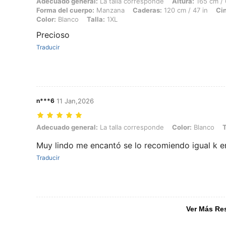
Adecuado general: La talla corresponde, Altura: 165 cm / 65 in, Peso
Adecuado general:
La talla corresponde
Altura:
165 cm / 
Forma del cuerpo:
Manzana
Caderas:
120 cm / 47 in
Cin
Color:
Blanco
Talla:
1XL
Precioso
Traducir
n***6
11 Jan,2026
Adecuado general: La talla corresponde, Color: Blanco, Talla: 1XL
Adecuado general:
La talla corresponde
Color:
Blanco
T
Muy lindo me encantó se lo recomiendo igual k en
Traducir
Ver Más Re