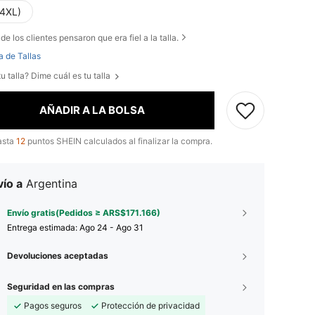
(4XL)
de los clientes pensaron que era fiel a la talla.
a de Tallas
u talla? Dime cuál es tu talla
AÑADIR A LA BOLSA
asta
12
puntos SHEIN calculados al finalizar la compra.
ío a
Argentina
Envío gratis(Pedidos ≥ ARS$171.166)
Entrega estimada:
Ago 24 - Ago 31
Devoluciones aceptadas
Seguridad en las compras
Pagos seguros
Protección de privacidad