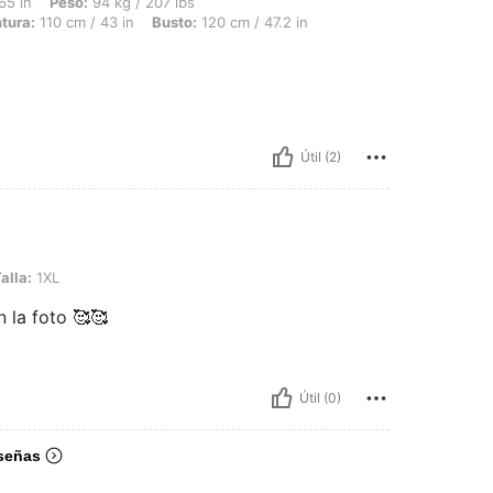
: 94 kg / 207 lbs, Forma del cuerpo: Manzana, Caderas: 120 cm / 47 in, Cintura: 11
65 in
Peso:
94 kg / 207 lbs
tura:
110 cm / 43 in
Busto:
120 cm / 47.2 in
Útil (2)
alla:
1XL
 la foto 🥰🥰
Útil (0)
señas