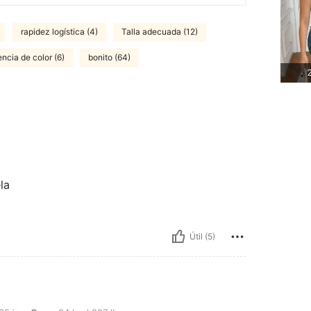
rapidez logística (4)
Talla adecuada (12)
encia de color (6)
bonito (64)
2
la
Útil (5)