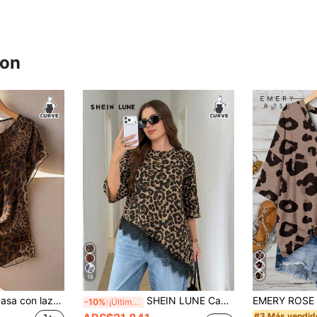
ron
18
Franclia Blusa de gasa con lazo y estampado de leopardo, talla grande, primavera/verano
SHEIN LUNE Camiseta casual versátil de diario para mujer talla grande con dobladillo asimétrico y encaje, Camiseta con estampado de leopardo, dobladillo asimétrico y parches de encaje, para uso diario, casual, primavera/verano, adecuada para vacaciones de mujer, salidas de verano, primavera, playa, Día de la Madre y otras ocasiones
-10%
¡Últimos 2 días
#3 Más vendid