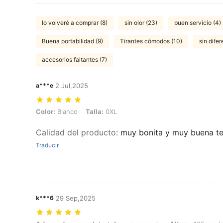
lo volveré a comprar (8)
sin olor (23)
buen servicio (4)
Buena portabilidad (9)
Tirantes cómodos (10)
sin difer
accesorios faltantes (7)
a***e
2 Jul,2025
Color: Blanco, Talla: 0XL
Color:
Blanco
Talla:
0XL
Calidad del producto
:
muy bonita y muy buena te
Traducir
k***6
29 Sep,2025