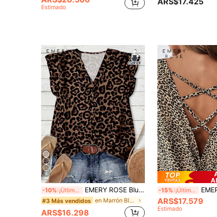
ARS$17.425
Estimado
6
A
EMERY ROSE Blusa holgada de mujer talla grande con cuello en V, manga corta y estampado de leopardo, casual para vacaciones de verano
EMERY ROSE Camiseta de verano casual con estampado de leopardo p
-10%
¡Últimos 3 días
-15%
¡Últimos 2 días
ARS$17.579
en Marrón Blusas De Talla Grande
#3 Más vendidos
Estimado
ARS$16.298