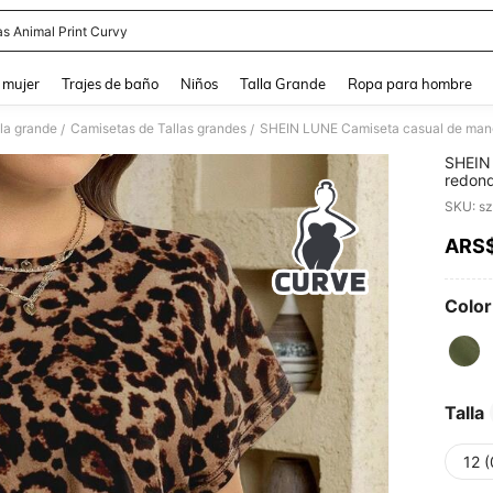
as Animal Print Curvy
and down arrow keys to navigate search Búsqueda reciente and Busca y Encuentr
 mujer
Trajes de baño
Niños
Talla Grande
Ropa para hombre
lla grande
Camisetas de Tallas grandes
/
/
SHEIN 
redond
torsió
casual
para m
ARS
PR
Color
Talla
12 