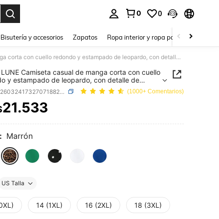
0
0
a. Press Enter to select.
Bisutería y accesorios
Zapatos
Ropa interior y ropa para dormir
Ho
SHEIN LUNE Camiseta casual de manga corta con cuello redondo y estampado de leopardo, con detalle de torsión lateral, adecuada para vacaciones de verano, casual de negocios y otras ocasiones, tallas grandes para mujeres
LUNE Camiseta casual de manga corta con cuello
o y estampado de leopardo, con detalle de
n lateral, adecuada para vacaciones de verano,
SKU: sz260324173270718828758
(1000+ Comentarios)
 de negocios y otras ocasiones, tallas grandes
ujeres
21.533
$
ICE AND AVAILABILITY
:
Marrón
US Talla
(0XL)
14 (1XL)
16 (2XL)
18 (3XL)