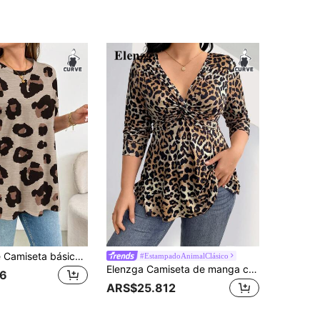
SHEIN Essnce Camiseta básica de manga corta con estampado de leopardo beige para mujer de talla grande, holgada, cómoda, casual elegante, con abertura, para uso diario y estilo aeropuerto
#EstampadoAnimalClásico
Elenzga Camiseta de manga corta con estampado de leopardo, cuello en V y nudo retorcido para tallas grandes, con estampado de guepardo, para mujer
6
ARS$25.812