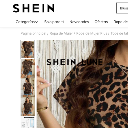
Blus
Use up 
Categorías
Solo para ti
Novedades
Ofertas
Ropa de
Página principal
Ropa de Mujer
Ropa de Mujer Plus
Tops de ta
/
/
/