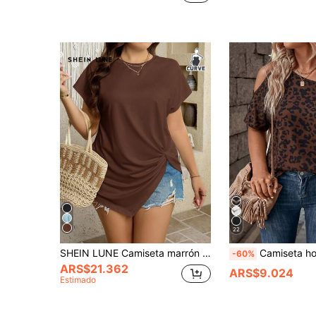
22
SHEIN LUNE Camiseta marrón chocolate de talla grande para mujer, top casual de cuello redondo con mangas de murciélago y bajo asimétrico, camiseta oversized de color liso para otoño y vacaciones, estilo casual elegante
Camiseta holgada de hombro asimétrico con esta
-60%
ARS$21.362
ARS$9.024
Estimado