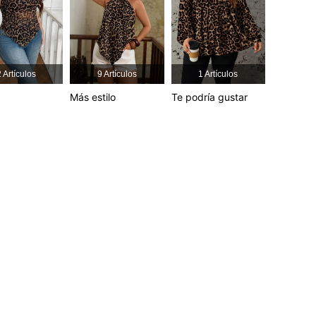
4,89
13K
450K
4,89
13K
450K
4,89
13K
450K
 Artículos
9 Artículos
1 Artículos
Más estilo
Te podría gustar