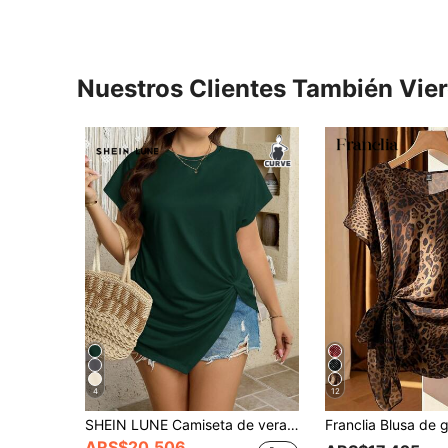
Nuestros Clientes También Vie
4
12
SHEIN LUNE Camiseta de verano casual de talla grande con unicolor y dobladillo asimétrico retorcido
ARS$20.506