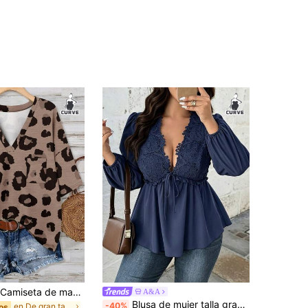
EMERY ROSE Camiseta de manga corta holgada con bolsillo, cuello en V, estampado de leopardo vintage casual, tallas grandes, apta para el verano
A&A
Blusa de mujer talla grande azul marino con cuello en V, tela tejida, mangas obispo, ajuste elegante, adecuada para usar en otoño
-40%
en De gran tamaño Camisetas de talla grande
os