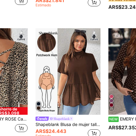
ARS$21.841
Estimado
ARS$23.24
Ahorro de
20
RS$3.098
ara mujer talla grande, top bohemio elegante con espalda descubierta y nudo, estilo western country para conciertos, vacaciones y fiestas nocturnas
EMERY ROSE Blusa holgada de mujer talla grande color camello li
Shapeblank
NEW
Shapeblank Blusa de mujer talla grande para verano, camiseta negra, blusa linda tipo vestido de muñeca, camisa de verano, blusa de verano para salir, blusas de mujer de verano, blusas para salir, ropa de verano para mujer
ARS$27.35
ARS$24.443
Estimado