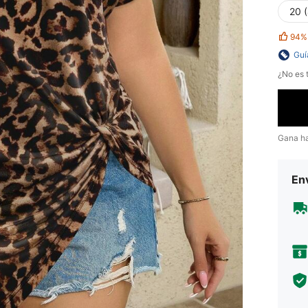
20 
94%
Guí
¿No es t
Gana h
Env