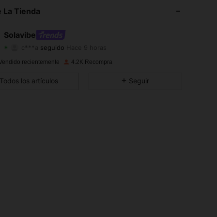
4,83
581
8.6K
 La Tienda
4,83
581
8.6K
Solavibe
c***a
seguido
Hace 9 horas
4,83
581
8.6K
Calificación
Artículos
Seguidores
Vendido recientemente
4.2K Recompra
4,83
581
8.6K
Todos los artículos
Seguir
4,83
581
8.6K
4,83
581
8.6K
4,83
581
8.6K
4,83
581
8.6K
4,83
581
8.6K