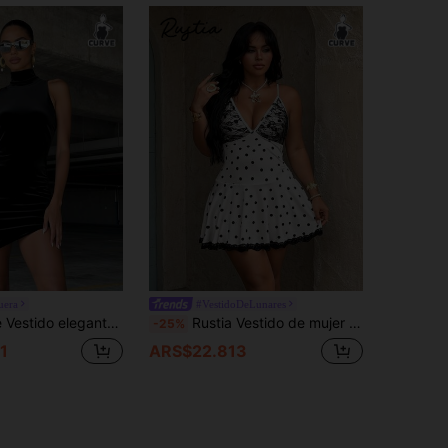
uera
#VestidoDeLunares
a para mujer de talla grande, de unicolor, con cuello alto y cintura fruncida
Rustia Vestido de mujer talla grande con lunares y encaje de contraste, corte ajustado, cómodo y casual, moda primavera/verano
-25%
1
ARS$22.813