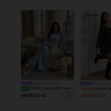
SHEIN Lady CURVE
#AtuendosCasua
SHEIN Lady CURVE Vestido de Talla Grande unicolor con Mangas de Linterna y Botones Delanteros
Lounesse Vestido de mujer talla grande con cuello r
NEW
-38%
ARS$53.342
ARS$33.920