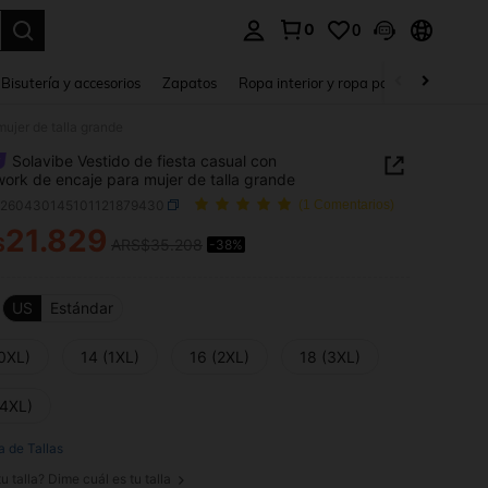
0
0
a. Press Enter to select.
Bisutería y accesorios
Zapatos
Ropa interior y ropa para dormir
Ho
ujer de talla grande
Solavibe Vestido de fiesta casual con
ork de encaje para mujer de talla grande
z260430145101121879430
(1 Comentarios)
21.829
$
ARS$35.208
-38%
ICE AND AVAILABILITY
US
Estándar
(0XL)
14 (1XL)
16 (2XL)
18 (3XL)
(4XL)
a de Tallas
u talla? Dime cuál es tu talla