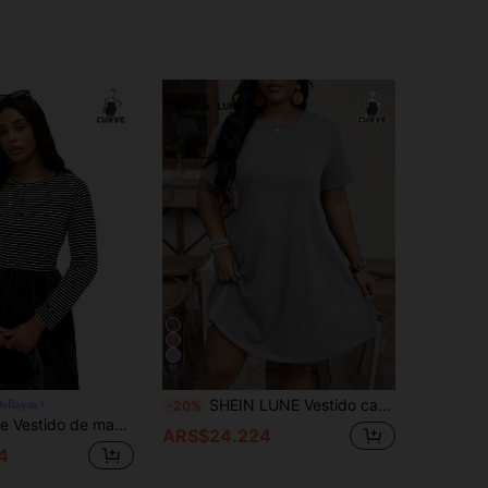
11
SHEIN LUNE Vestido camiseta informal de talla grande para mujer con cuello redondo y mangas cortas
DeRayas
-20%
ga con bloques de color a rayas y de unicolor para tallas grandes
ARS$24.224
4