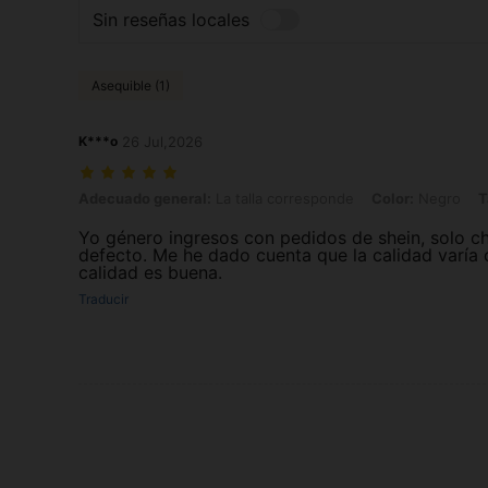
Sin reseñas locales
Asequible (1)
K***o
26 Jul,2026
Adecuado general: La talla corresponde, Color: Negro, Talla: 0XL
Adecuado general:
La talla corresponde
Color:
Negro
T
Yo género ingresos con pedidos de shein, solo c
defecto. Me he dado cuenta que la calidad varía co
calidad es buena.
Traducir