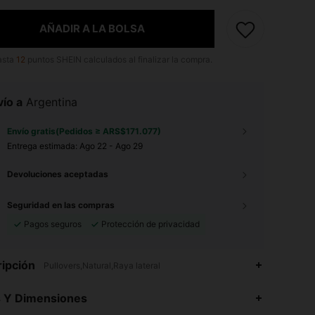
AÑADIR A LA BOLSA
asta
12
puntos SHEIN calculados al finalizar la compra.
ío a
Argentina
Envío gratis(Pedidos ≥ ARS$171.077)
Entrega estimada:
Ago 22 - Ago 29
Devoluciones aceptadas
Seguridad en las compras
Pagos seguros
Protección de privacidad
ipción
Pullovers,Natural,Raya lateral
4,83
581
8.6K
s Y Dimensiones