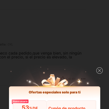
alla:
0XL
heco cada pedido,que venga bien, sin ningún
n el precio, si el precio es elevado, la
Útil (0)
Ofertas especiales solo para ti
Nuevo usuario
53
%DE
Cupón de producto