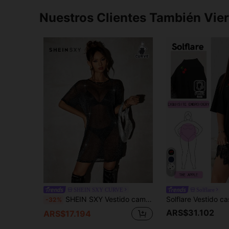
Nuestros Clientes También Vie
7
SHEIN SXY CURVE
Solflare
SHEIN SXY Vestido camiseta corto de talla grande para mujer, elegante y sexy, básico para uso diario, de primavera y verano, color liso, brillante, de malla transparente y translúcida
-32%
ARS$31.102
ARS$17.194