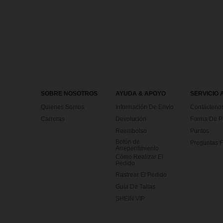
SOBRE NOSOTROS
AYUDA & APOYO
SERVICIO 
Quienes Somos
Información De Envío
Contácteno
Carreras
Devolución
Forma De 
Reembolso
Puntos
Botón de
Preguntas F
Arrepentimiento
Cómo Realizar El
Pedido
Rastrear El Pedido
Guía De Tallas
SHEIN VIP