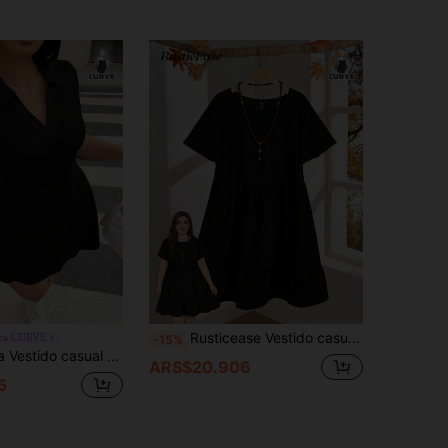
Rusticease Vestido casual de manga corta de unicolor para vacaciones de talla grande, atuendos de verano para mujer, vestido de Pascua para mujer, estilo bohemio, atuendos de rave, conjunto de Pascua con curvas, atuendo para concierto country
ca CURVE
-15%
 diseño minimalista, de manga corta, ajustado y de talla grande en color negro
ARS$20.906
5