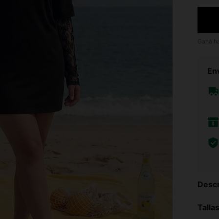
Gana h
Env
Descr
Talla