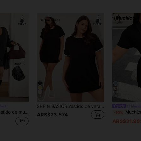
4
10
SHEIN BASICS Vestido de verano de talla grande con bloque de color en el cuello y los puños, vestidos de verano para mujeres, atuendos de verano para mujeres, vestidos elegantes para mujeres, vestidos casuales para mujeres
les
Muchi
edondo, diseño con bolsillos laterales y manga larga
Muchica Vestido casual de verano de
-10%
ARS$23.574
ARS$31.99