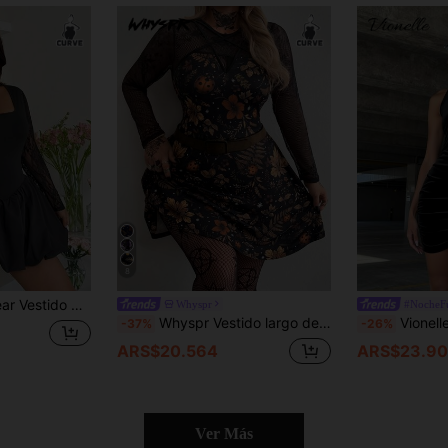
8
, parches de malla y volantes para mujer de talla grande
Whyspr
#NocheF
Whyspr Vestido largo de manga larga con cuello redondo, estilo vintage casual académico, moda dark punk, estampado de retazos, decoración de malla, cinta de estrella, corte evasé, adecuado para uso diario, oficina, Acción de Gracias, Año Nuevo, Halloween, vacaciones, vuelta al cole, fiesta de cumpleaños, festival de música, San Valentín, primavera/verano, talla grande para mujer
Vionelle Vestido elegante de fiest
-37%
-26%
ARS$20.564
ARS$23.90
Ver Más