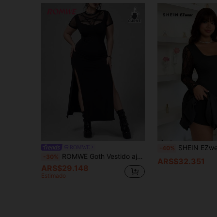
SHEIN EZwear Vestido de fiesta elegante con ajuste de cintura
ROMWE
-40%
ROMWE Goth Vestido ajustado de manga corta con parches de malla para mujer de talla grande, de moda para el verano
-30%
ARS$32.351
ARS$29.148
Estimado