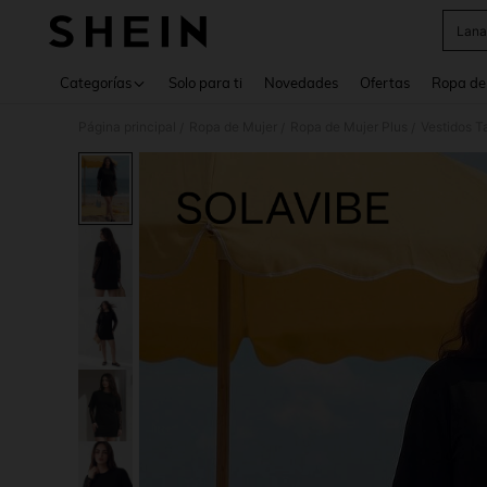
Lana
Use up 
Categorías
Solo para ti
Novedades
Ofertas
Ropa de
Página principal
Ropa de Mujer
Ropa de Mujer Plus
Vestidos T
/
/
/