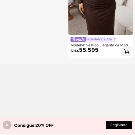
#VestidoDeCita
Modelyn Vestido Elegante de Moda
55.595
Talla Grande con Hombro Asimétric
ARS$
o, Drapeado y Fruncido
Consigue 20% OFF
Regístrate
¡40% DE DESCUENTO!
AÑADIR A LA BOLSA