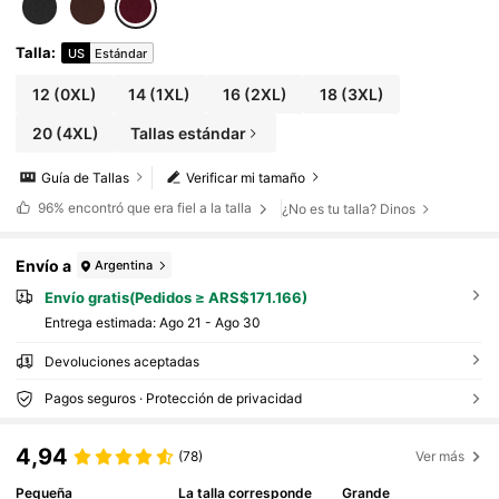
ntico, para fiestas de cumpleaños
Talla
:
US
Estándar
12
(0XL)
14
(1XL)
16
(2XL)
18
(3XL)
20
(4XL)
Tallas estándar
Guía de Tallas
Verificar mi tamaño
96%
encontró que era fiel a la talla
¿No es tu talla? Dinos
Envío a
Argentina
Envío gratis(Pedidos ≥ ARS$171.166)
Entrega estimada:
Ago 21 - Ago 30
Devoluciones aceptadas
Pagos seguros · Protección de privacidad
4,94
(78)
Ver más
Pequeña
La talla corresponde
Grande