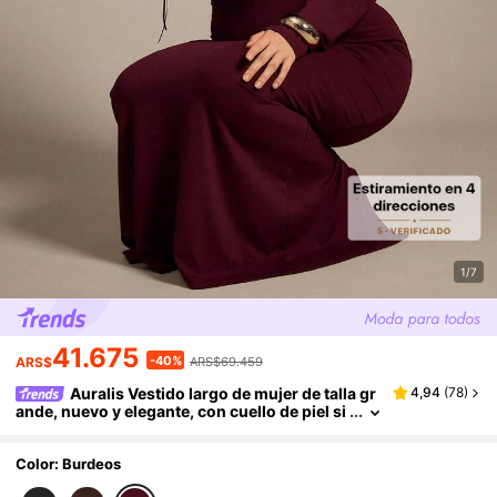
1/7
41.675
-40%
ARS$
ARS$69.459
Auralis Vestido largo de mujer de talla gr
4,94
(
78
)
ande, nuevo y elegante, con cuello de piel si
ntética, parches, manga larga, ajustado y ac
ampanado, adecuado para el Día de San Valentí
n, conciertos, actuaciones, citas, cenas formale
Color: Burdeos
s, galas, bodas, con estilo de sirena sexy y romá