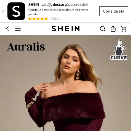
SHEIN-¡List@, descargá, con estilo!
×
Consigue descuentos especiales en tu primer
Consíguela
pedido
(5,000)