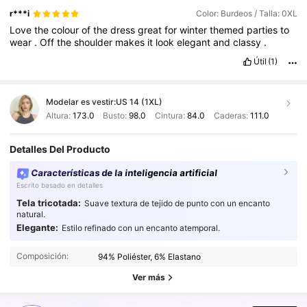
r***i
Color: Burdeos / Talla: 0XL
Love
the
colour
of
the
dress
great
for
winter
themed
parties
to
wear
.
Off
the
shoulder
makes
it
look
elegant
and
classy
.
Útil
(1)
Modelar es vestir:
US 14 (1XL)
Altura:
173.0
Busto:
98.0
Cintura:
84.0
Caderas:
111.0
Detalles Del Producto
Características de la inteligencia artificial
Escrito basado en detalles
Tela tricotada:
Suave textura de tejido de punto con un encanto
natural.
Elegante:
Estilo refinado con un encanto atemporal.
132K Seguidores
4,81
Composición:
94% Poliéster, 6% Elastano
132K Seguidores
4,81
Ver más
132K Seguidores
4,81