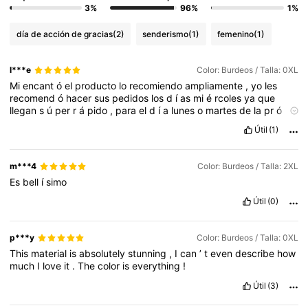
3%
96%
1%
día de acción de gracias
(2)
senderismo
(1)
femenino
(1)
l***e
Color: Burdeos / Talla: 0XL
Mi
encant
ó
el
producto
lo
recomiendo
ampliamente
,
yo
les
recomend
ó
hacer
sus
pedidos
los
d
í
as
mi
é
rcoles
ya
que
llegan
s
ú
per
r
á
pido
,
para
el
d
í
a
lunes
o
martes
de
la
pr
ó
xima
semana
ya
lo
tienen
en
casa
y
m
á
s
con
Dhl
nunca
hay
Útil
(1)
falla
🙌🏻🩷,
veremos
c
ó
mo
nos
va
ahora
con
eso
de
los
taxes
,
espero
no
nos
perjudique
a
las
compradoras
compulsivas
m***4
Color: Burdeos / Talla: 2XL
Es
bell
í
simo
Útil
(0)
p***y
Color: Burdeos / Talla: 0XL
This
material
is
absolutely
stunning
,
I
can
’
t
even
describe
how
much
I
love
it
.
The
color
is
everything
!
Útil
(3)