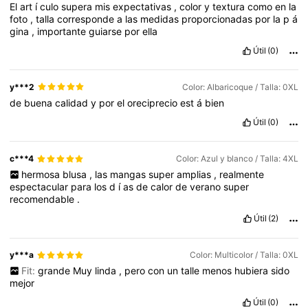
El
art
í
culo
supera
mis
expectativas
,
color
y
textura
como
en
la
foto
,
talla
corresponde
a
las
medidas
proporcionadas
por
la
p
á
gina
,
importante
guiarse
por
ella
Útil
(0)
y***2
Color: Albaricoque / Talla: 0XL
de
buena
calidad
y
por
el
oreciprecio
est
á
bien
Útil
(0)
c***4
Color: Azul y blanco / Talla: 4XL
hermosa
blusa
,
las
mangas
super
amplias
,
realmente
espectacular
para
los
d
í
as
de
calor
de
verano
super
recomendable
.
Útil
(2)
y***a
Color: Multicolor / Talla: 0XL
Fit:
grande
Muy
linda
,
pero
con
un
talle
menos
hubiera
sido
mejor
Útil
(0)