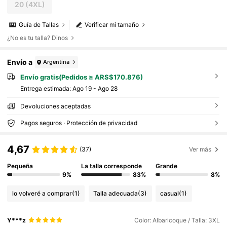
20
(4XL)
Guía de Tallas
Verificar mi tamaño
¿No es tu talla? Dinos
Envío a
Argentina
Envío gratis(Pedidos ≥ ARS$170.876)
Entrega estimada:
Ago 19 - Ago 28
Devoluciones aceptadas
Pagos seguros · Protección de privacidad
4,67
(37)
Ver más
Pequeña
La talla corresponde
Grande
9%
83%
8%
lo volveré a comprar
(1)
Talla adecuada
(3)
casual
(1)
Y***z
Color: Albaricoque / Talla: 3XL