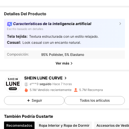
Detalles Del Producto
Características de la inteligencia artificial
Escrito basado en detalles
Tela tejida:
Textura estructurada con un estilo relajado.
449K Seguidores
4,89
Casual:
Look casual con un encanto natural.
Composición:
95% Poliéster, 5% Elastano
449K Seguidores
4,89
Ver más
449K Seguidores
4,89
SHEIN LUNE CURVE
e***9
seguido
Hace 7 horas
449K Seguidores
4,89
5.1M Vendido recientemente
5.7M Recompra
449K Seguidores
4,89
Seguir
Todos los artículos
449K Seguidores
4,89
También Podría Gustarte
Recomendados
Ropa Interior y Ropa de Dormir
Accesorios de Vesti
449K Seguidores
4,89