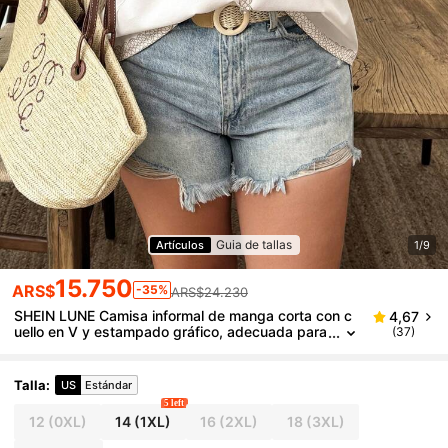
Guia de tallas
Artículos
1/9
15.750
ARS$
-35%
ARS$24.230
SHEIN LUNE Camisa informal de manga corta con c
4,67
uello en V y estampado gráfico, adecuada para
(37)
el verano, talla grande
Talla
:
US
Estándar
5 left
12
(0XL)
14
(1XL)
16
(2XL)
18
(3XL)