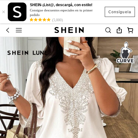
SHEIN-¡List@, descargá, con estilo!
×
Consigue descuentos especiales en tu primer
Consíguela
pedido
(5,000)