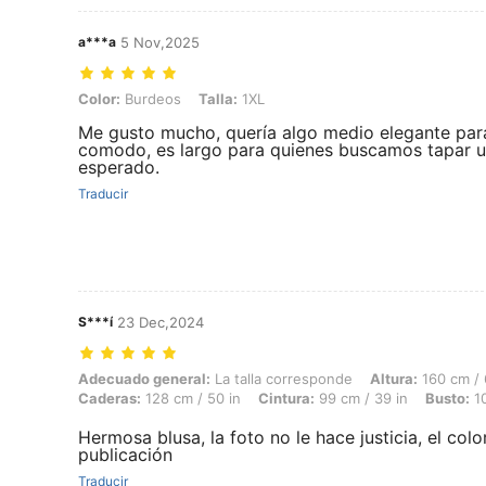
a***a
5 Nov,2025
Color: Burdeos, Talla: 1XL
Color:
Burdeos
Talla:
1XL
Me gusto mucho, quería algo medio elegante par
comodo, es largo para quienes buscamos tapar un
esperado.
Traducir
S***í
23 Dec,2024
Adecuado general: La talla corresponde, Altura: 160 cm / 63 in, Peso: 
Adecuado general:
La talla corresponde
Altura:
160 cm / 
Caderas:
128 cm / 50 in
Cintura:
99 cm / 39 in
Busto:
10
Hermosa blusa, la foto no le hace justicia, el colo
publicación
Traducir