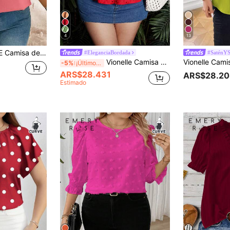
4
13
madera, cuello en pico y talla grande informal
#EleganciaBordada
#SaténY
Vionelle Camisa de mujer de talla grande de unicolor elegante con mangas abultadas bordadas y lazo delantero, diseño versátil para primavera/verano, playa
-5%
¡Últimos 3 días
ARS$28.431
ARS$28.20
Estimado