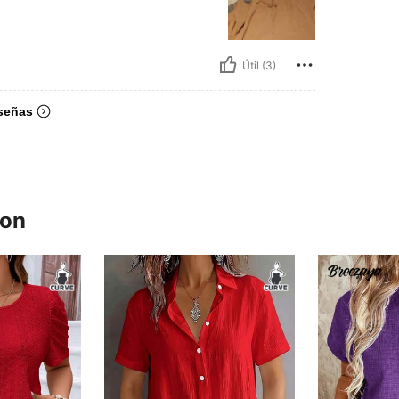
Útil (3)
señas
ron