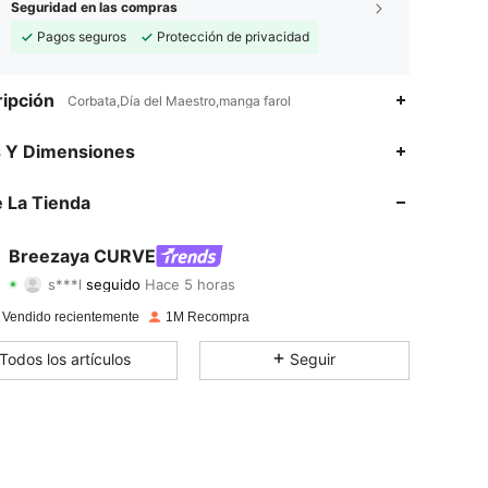
Seguridad en las compras
Pagos seguros
Protección de privacidad
ipción
Corbata,Día del Maestro,manga farol
4,89
3.8K
150K
s Y Dimensiones
4,89
3.8K
150K
 La Tienda
4,89
3.8K
150K
Breezaya CURVE
s***l
seguido
Hace 5 horas
4,89
3.8K
150K
Calificación
Artículos
Seguidores
 Vendido recientemente
1M Recompra
4,89
3.8K
150K
Todos los artículos
Seguir
4,89
3.8K
150K
4,89
3.8K
150K
4,89
3.8K
150K