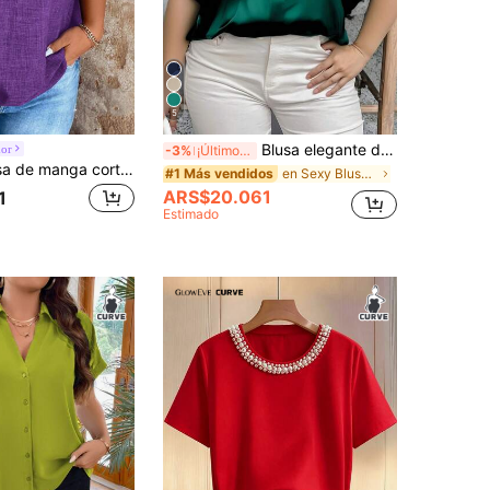
5
Blusa elegante de poliéster con cuello en V para mujer talla grande, camisa de tejido de unicolor y manga corta, moda de primavera/verano
or
-3%
¡Últimos 3 días
Breezaya Blusa de manga corta murciélago de cuello en V de unicolor para mujer talla grande
en Sexy Blusas De Talla Grande
#1 Más vendidos
ARS$20.061
1
Estimado