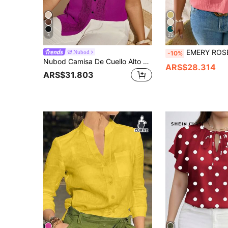
4
22
EMERY ROSE Camisa de manga corta con botones de 
Nubod
-10%
Nubod Camisa De Cuello Alto Con Mangas Hinchadas Para Mujer De Talla Grande
ARS$28.314
ARS$31.803