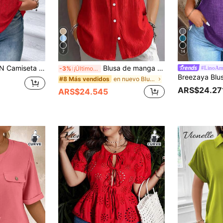
7
14
 redondo de manga corta y unicolor para ropa de Año Nuevo en tallas grandes
Blusa de manga corta con botones para mujer talla grande, básica casual, color rojo, para verano
#LinoAm
-3%
¡Últimos 3 días
en nuevo Blusas De Talla Grande
#8 Más vendidos
ARS$24.27
ARS$24.545