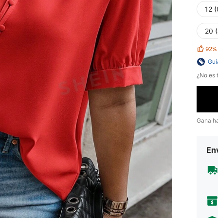
12 
20 
92%
Guí
¿No es t
Gana h
Env