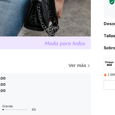
Descr
Talla
Sobre
)
Ver más
1.8M
,00
,00
,00
Grande
6%