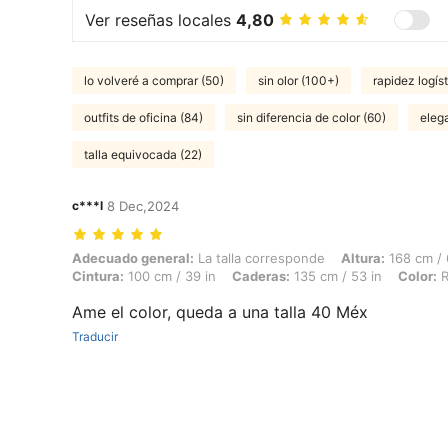
Ver reseñas locales
4,80
lo volveré a comprar (50)
sin olor (100+)
rapidez logíst
outfits de oficina (84)
sin diferencia de color (60)
eleg
talla equivocada (22)
c***l
8 Dec,2024
Adecuado general: La talla corresponde, Altura: 168 cm / 66 in, Peso:
Adecuado general:
La talla corresponde
Altura:
168 cm / 
Cintura:
100 cm / 39 in
Caderas:
135 cm / 53 in
Color:
R
Ame el color, queda a una talla 40 Méx
Traducir