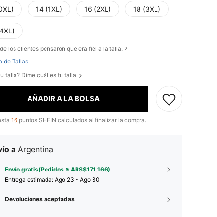
(0XL)
14 (1XL)
16 (2XL)
18 (3XL)
(4XL)
de los clientes pensaron que era fiel a la talla.
a de Tallas
u talla? Dime cuál es tu talla
AÑADIR A LA BOLSA
asta
16
puntos SHEIN calculados al finalizar la compra.
ío a
Argentina
Envío gratis(Pedidos ≥ ARS$171.166)
Entrega estimada:
Ago 23 - Ago 30
Devoluciones aceptadas