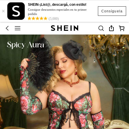
SHEIN-¡List@, descargá, con estilo!
×
Consigue descuentos especiales en tu primer
Consíguela
pedido
(5,000)