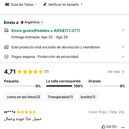
Guía de Tallas
Verificar mi tamaño
Envío a
Argentina
Envío gratis(Pedidos ≥ ARS$171.077)
Entrega estimada:
Ago 20 - Ago 29
Este producto está excluido de devolución y reembolso.
Pagos seguros · Protección de privacidad
4,71
(7)
Ver más
Pequeña
La talla corresponde
Grande
0%
100%
0%
como en las fotos
(2)
Transpirable
(1)
bonito
(1)
m***o
Color: Rojo / Talla: 2XL
جميل
جدًا
جودة
وجمال
Útil
(0)