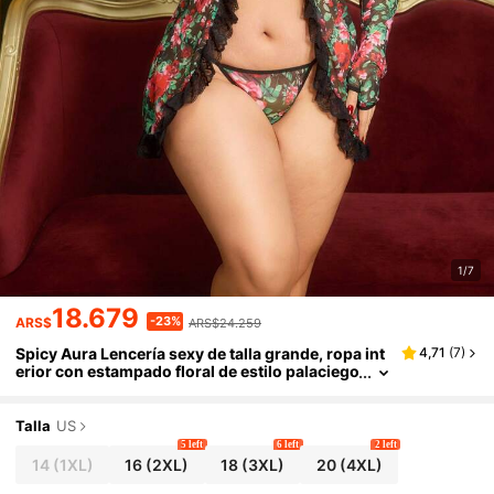
1/7
18.679
-23%
ARS$
ARS$24.259
Spicy Aura Lencería sexy de talla grande, ropa int
4,71
(
7
)
erior con estampado floral de estilo palaciego
vintage para parejas
Talla
US
5 left
6 left
2 left
14
(1XL)
16
(2XL)
18
(3XL)
20
(4XL)