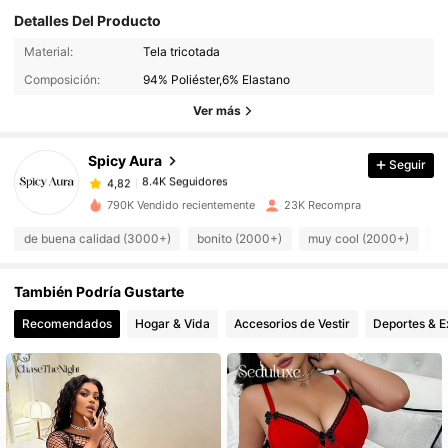
Detalles Del Producto
Material:
Tela tricotada
8.4K Seguidores
4,82
Composición:
94% Poliéster,6% Elastano
8.4K Seguidores
4,82
Ver más
8.4K Seguidores
4,82
8.4K Seguidores
4,82
Spicy Aura
Seguir
8.4K Seguidores
4,82
790K Vendido recientemente
23K Recompra
8.4K Seguidores
4,82
de buena calidad (3000+)
bonito (2000+)
muy cool (2000+)
co
8.4K Seguidores
4,82
8.4K Seguidores
4,82
También Podría Gustarte
8.4K Seguidores
4,82
Recomendados
Hogar & Vida
Accesorios de Vestir
Deportes & E
8.4K Seguidores
4,82
8.4K Seguidores
4,82