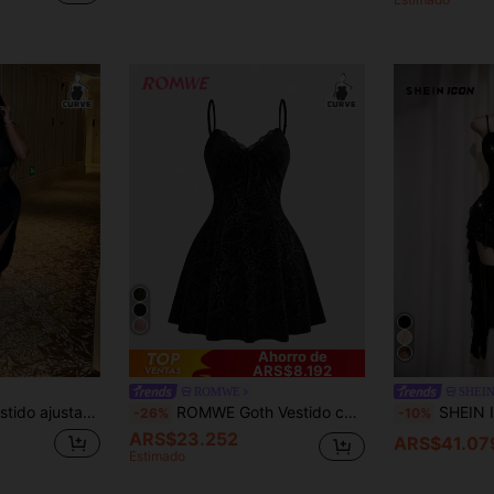
Ahorro de
ARS$8.192
ROMWE
SHEIN
 mangas de encaje negro y abertura alta
ROMWE Goth Vestido camisero con estampado botánico y lazo delantero para mujer de talla grande
SHEIN ICON Vestido de tirantes finos con volantes e
-26%
-10%
ARS$23.252
ARS$41.07
Estimado