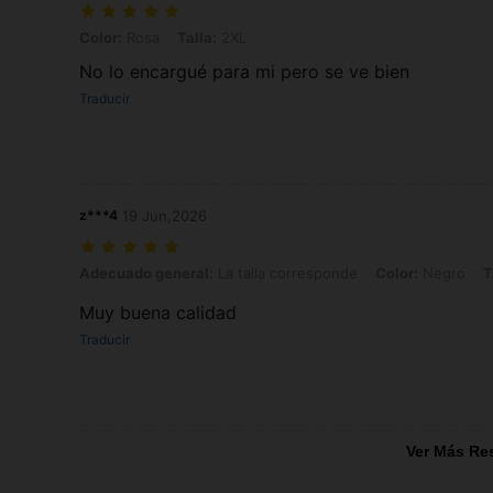
Color: Rosa, Talla: 2XL
Color:
Rosa
Talla:
2XL
No lo encargué para mi pero se ve bien
Traducir
z***4
19 Jun,2026
Adecuado general: La talla corresponde, Color: Negro, Talla: 0XL
Adecuado general:
La talla corresponde
Color:
Negro
T
Muy buena calidad
Traducir
Ver Más Re