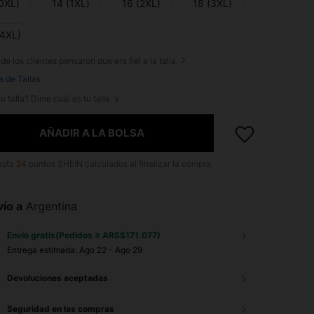
(0XL)
14 (1XL)
16 (2XL)
18 (3XL)
(4XL)
de los clientes pensaron que era fiel a la talla.
a de Tallas
u talla? Dime cuál es tu talla
AÑADIR A LA BOLSA
asta
24
puntos SHEIN calculados al finalizar la compra.
ío a
Argentina
Envío gratis(Pedidos ≥ ARS$171.077)
Entrega estimada:
Ago 22 - Ago 29
Devoluciones aceptadas
Seguridad en las compras