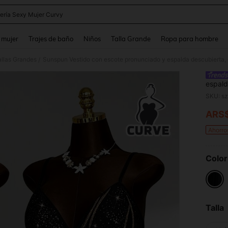
ería Sexy Mujer Curvy
and down arrow keys to navigate search Búsqueda reciente and Busca y Encuentr
 mujer
Trajes de baño
Niños
Talla Grande
Ropa para hombre
allas Grandes
Sunspun Vestido con escote pronunciado y espalda descubierta, d
/
espald
SKU: s
ARS
PR
Ahorro
Color
Talla