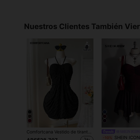
Nuestros Clientes También Vie
Comfortcana Vestido de tirantes con pliegues y espalda descubierta en jacquard, talla grande, para uso casual de vacaciones, primavera/verano, color negro
SHEIN ICON
SHEIN ICON Vestido de noche de verano para mujer talla grande estilo retro gótico negro, vestido ajust
-10%
ARS$28.707