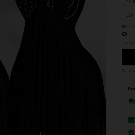
12 
20 
90%
Guí
¿No es t
Gana h
Env