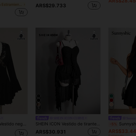
ARS$28.45
en Estiramiento Alto Vestidos De Talla Grande
ARS$29.733
5
11
o
SHEIN ICON CURVE
Sunny
parches para mujer de talla grande
SHEIN ICON Vestido de tirantes finos negro de talla grande con escote en V, ribete de volantes, corto por delante y largo por detrás, estilo Y2K sexy
Sunnyshic Vestido de mujer 
-5%
ARS$33.4
ARS$30.931
Estimado