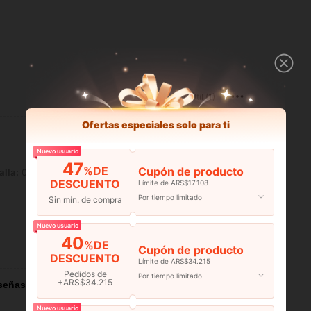
Útil (1)
Ofertas especiales solo para ti
Nuevo usuario
47
%DE
Cupón de producto
alla:
0XL
DESCUENTO
Límite de ARS$17.108
Por tiempo limitado
Sin mín. de compra
Nuevo usuario
40
%DE
Cupón de producto
Útil (0)
DESCUENTO
Límite de ARS$34.215
Pedidos de
Por tiempo limitado
+ARS$34.215
señas
Nuevo usuario