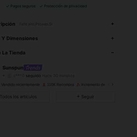
Pagos seguros
Protección de privacidad
ipción
Talle alto,Plisado,Sí
4,79
1.3K
218K
s Y Dimensiones
4,79
1.3K
218K
 La Tienda
4,79
1.3K
218K
Sunspun
c***0
seguido
Hace 30 minutos
4,79
1.3K
218K
Calificación
Artículos
Seguidores
 Vendido recientemente
110K Recompra
Incremento de seguidores de 43
4,79
1.3K
218K
Todos los artículos
Seguir
4,79
1.3K
218K
4,79
1.3K
218K
4,79
1.3K
218K