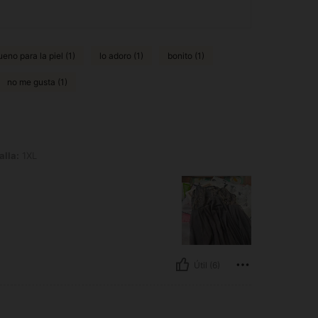
ueno para la piel (1)
lo adoro (1)
bonito (1)
no me gusta (1)
alla:
1XL
Útil (6)