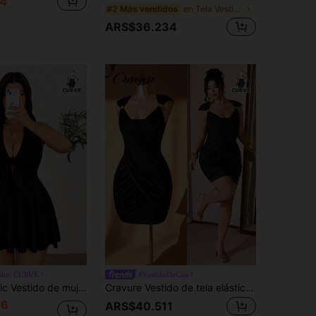
4
en Tela Vestidos De Talla Grande
#2 Más vendidos
ARS$36.234
shic CURVE
#VestidoDeCita
talla grande con cuello halter, tejido elástico y lazo
Cravure Vestido de tela elástica de punto con lazo ajustable en la espalda, adecuado para salidas, fiestas y eventos, tallas grandes para mujeres
46
ARS$40.511