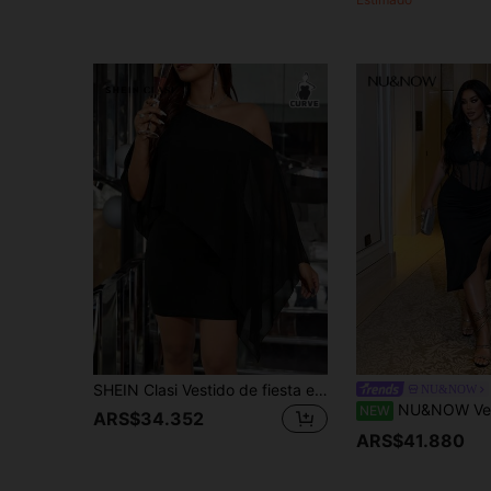
SHEIN Clasi Vestido de fiesta elegante de talla grande con cuello asimétrico de unicolor
NU&NOW
NU&NOW Vestido ajustado de talla grande con
NEW
ARS$34.352
ARS$41.880