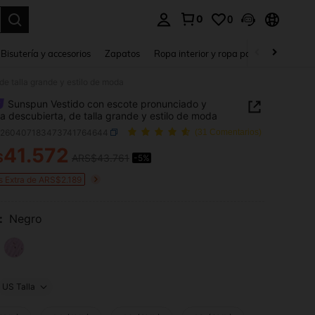
0
0
a. Press Enter to select.
Bisutería y accesorios
Zapatos
Ropa interior y ropa para dormir
Ho
e talla grande y estilo de moda
Sunspun Vestido con escote pronunciado y
a descubierta, de talla grande y estilo de moda
z260407183473741764644
(31 Comentarios)
41.572
$
ARS$43.761
-5%
ICE AND AVAILABILITY
s Extra de ARS$2.189
:
Negro
US Talla