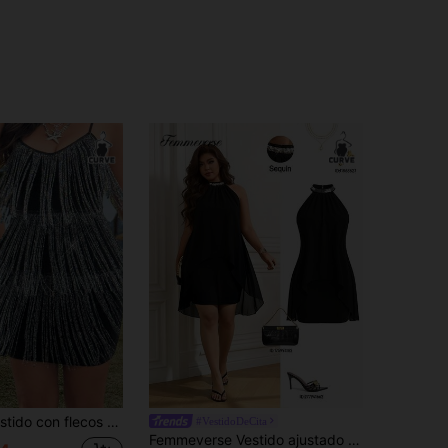
 grande, estilo festival de música, bohemio, hippie, vaquera, dinero viejo
#VestidoDeCita
Femmeverse Vestido ajustado de cintura alta sin mangas con cuello halter, plisado y patchwork de lentejuelas, nuevo de verano para mujer de talla grande