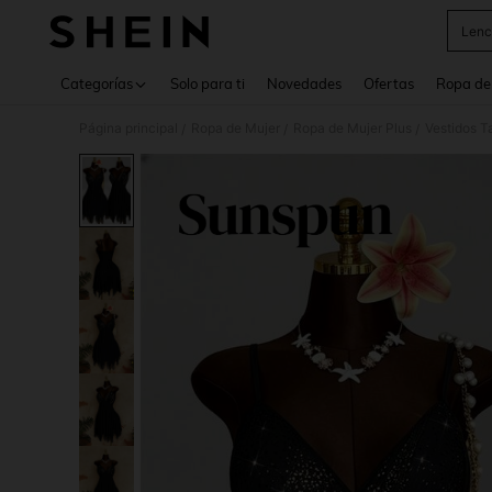
Lenc
Use up 
Categorías
Solo para ti
Novedades
Ofertas
Ropa de
Página principal
Ropa de Mujer
Ropa de Mujer Plus
Vestidos T
/
/
/