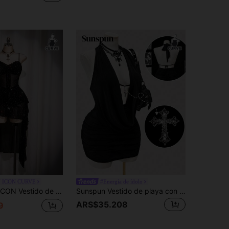
 ICON CURVE
#Energía de ídolo
n el bajo, vestido con volantes en el bajo y lentejuelas de malla, adecuado para citas y fiestas, tallas grandes
Sunspun Vestido de playa con escote halter, nudo y espalda descubierta con textura, para mujeres de talla extra
ARS$35.208
9