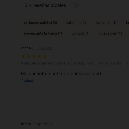
Sin reseñas locales
de buena calidad (8)
talle alto (2)
Asequible (1)
b
me encanta la forma (1)
cómodo (1)
queda bien (1)
L***n
5 Jun,2026
Adecuado general: La talla corresponde, Color: Negro, Talla: 1XL
Adecuado general:
La talla corresponde
Color:
Negro
T
Me encanta mucho de buena calidad
Traducir
n***s
11 Apr,2026