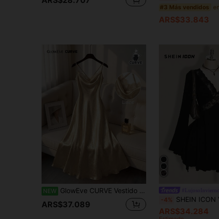
#3 Más vendidos
ARS$33.843
GlowEve CURVE Vestido camisola de cuello drapeado con diseño de patchwork de encaje en tela brillante, estilo elegante de moda para mujer de talla grande
#LujosoInviern
NEW
SHEIN ICON Vestido negro de encaje con 
-4%
ARS$37.089
ARS$34.284
Estimado