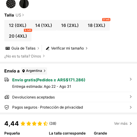
Talla
US
8 left
12
(0XL)
14
(1XL)
16
(2XL)
18
(3XL)
6 left
20
(4XL)
Guía de Tallas
Verificar mi tamaño
¿No es tu talla? Dinos
Envío a
Argentina
Envío gratis(Pedidos ≥ ARS$171.286)
Entrega estimada:
Ago 22 - Ago 31
Devoluciones aceptadas
Pagos seguros · Protección de privacidad
4,44
(38)
Ver más
Pequeña
La talla corresponde
Grande