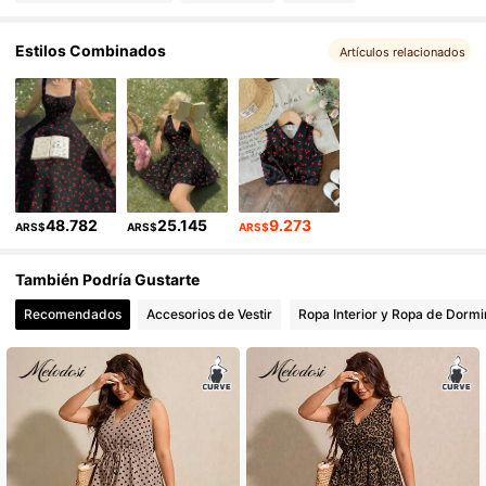
230 Seguidores
4,38
230 Seguidores
Estilos Combinados
4,38
Artículos relacionados
230 Seguidores
4,38
230 Seguidores
4,38
48.782
25.145
9.273
ARS$
ARS$
ARS$
También Podría Gustarte
Recomendados
Accesorios de Vestir
Ropa Interior y Ropa de Dormi