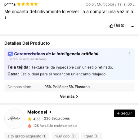
p***a
Color: Multicolor / Talla: 0XL
Me
encanta
definitivamente
lo
volver
í
a
a
comprar
una
vez
m
á
s
Útil
(0)
Detalles Del Producto
Características de la inteligencia artificial
Escrito basado en detalles
Tela tejida:
Textura tejida impecable con un estilo refinado.
Casa:
Estilo ideal para el hogar con un encanto relajado.
230 Seguidores
4,38
230 Seguidores
4,38
Composición:
95% Poliéster,5% Elastano
230 Seguidores
4,38
Ver más
230 Seguidores
4,38
Melodosi
Seguir
230 Seguidores
4,38
i***0
seguido
Hace 15 horas
230 Seguidores
4,38
12K Vendido recientemente
230 Seguidores
4,38
alto grado exquisito (1)
muy cool (1)
ligero (1)