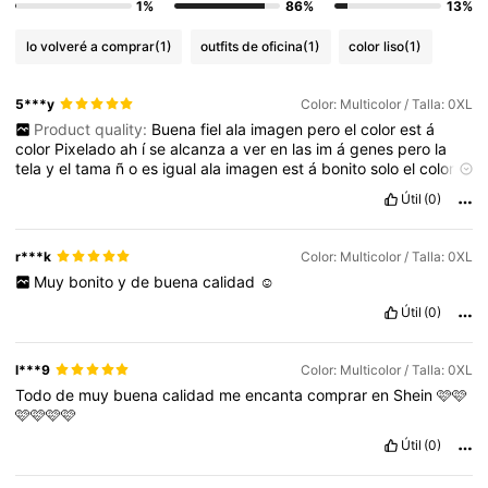
1%
86%
13%
lo volveré a comprar
(1)
outfits de oficina
(1)
color liso
(1)
5***y
Color: Multicolor / Talla: 0XL
Product quality:
Buena
fiel
ala
imagen
pero
el
color
est
á
color
Pixelado
ah
í
se
alcanza
a
ver
en
las
im
á
genes
pero
la
tela
y
el
tama
ñ
o
es
igual
ala
imagen
est
á
bonito
solo
el
color
que
viene
as
í
Fit:
Ninguno
True to product images:
Siii
10
/
Útil
(0)
10
Smell description:
Ninguno
r***k
Color: Multicolor / Talla: 0XL
Muy
bonito
y
de
buena
calidad
☺️
Útil
(0)
l***9
Color: Multicolor / Talla: 0XL
Todo
de
muy
buena
calidad
me
encanta
comprar
en
Shein
🩷🩷
🩷🩷🩷🩷
Útil
(0)