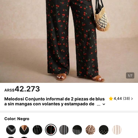
1/7
42.273
ARS$
Melodosi Conjunto informal de 2 piezas de blus
4,44
(
38
)
a sin mangas con volantes y estampado de
cerezas, y pantalones rectos informales de t
alla grande para vacaciones de verano
Color: Negro