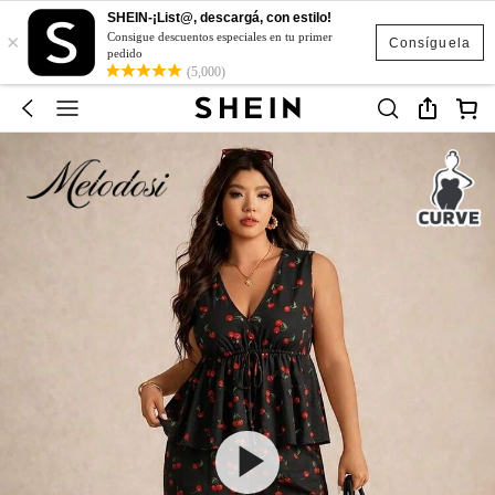
SHEIN-¡List@, descargá, con estilo!
×
Consigue descuentos especiales en tu primer
Consíguela
pedido
(5,000)