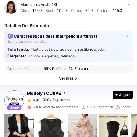
Modelar es vestir:
1XL
Altura:
175.0
Busto:
102.0
Cintura:
82.0
Caderas:
115.0
Detalles Del Producto
Características de la inteligencia artificial
Escrito basado en detalles
Tela tejida:
Textura estructurada con un estilo relajado.
Elegante:
Un look elegante y refinado.
320K Seguidores
4,91
320K Seguidores
4,91
Composición:
95% Poliéster, 5% Elastano
320K Seguidores
4,91
Ver más
320K Seguidores
4,91
Modelyn CURVE
Seguir
320K Seguidores
4,91
v***9
seguido
Hace 2 horas
320K Seguidores
4,91
600K Vendido recientemente
560K Recompra
Incremen
320K Seguidores
4,91
320K Seguidores
4,91
320K Seguidores
4,91