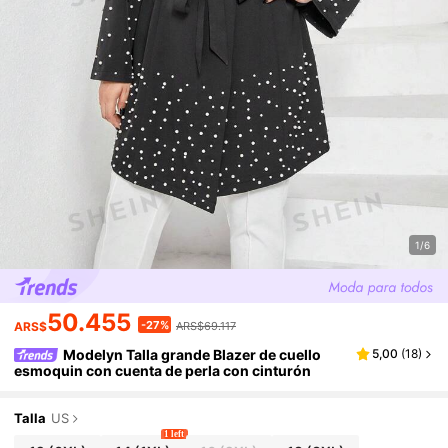
1/6
50.455
-27%
ARS$
ARS$69.117
Modelyn Talla grande Blazer de cuello
5,00
(
18
)
esmoquin con cuenta de perla con cinturón
Talla
US
1 left