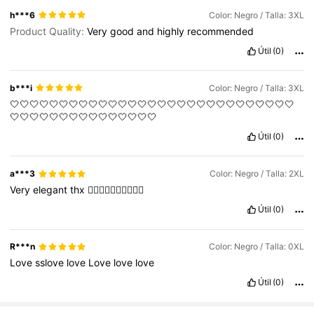
h***6
Color: Negro / Talla: 3XL
Product Quality:
Very
good
and
highly
recommended
Útil
(0)
b***i
Color: Negro / Talla: 3XL
🤍🤍🤍🤍🤍🤍🤍🤍🤍🤍🤍🤍🤍🤍🤍🤍🤍🤍🤍🤍🤍🤍🤍🤍🤍🤍🤍🤍🤍
🤍🤍🤍🤍🤍🤍🤍🤍🤍🤍🤍🤍🤍🤍🤍
Útil
(0)
a***3
Color: Negro / Talla: 2XL
Very
elegant
thx
👍🏻👍🏻👍🏻👍🏻👍🏻
Útil
(0)
R***n
Color: Negro / Talla: 0XL
Love
sslove
love
Love
love
love
Útil
(0)