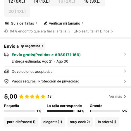
12
(0XL)
14
(1XL)
16
(2XL)
18
(3XL)
20
(4XL)
Guía de Tallas
Verificar mi tamaño
94%
encontró que era fiel a la talla
¿No es tu talla? Dinos
Envío a
Argentina
Envío gratis(Pedidos ≥ ARS$171.166)
Entrega estimada:
Ago 21 - Ago 30
Devoluciones aceptadas
Pagos seguros · Protección de privacidad
5,00
(18)
Ver más
Pequeña
La talla corresponde
Grande
1%
94%
5%
para disfraces
(1)
elegante
(1)
muy cool
(2)
lo adoro
(1)