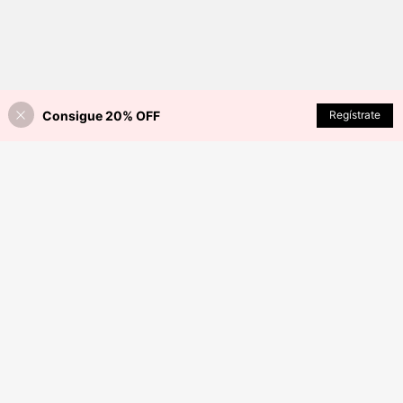
Consigue 20% OFF
Regístrate
¡27% DE DESCUENTO!
AÑADIR A LA BOLSA