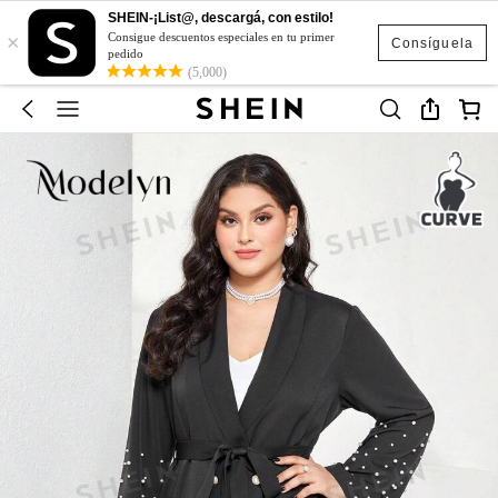
SHEIN-¡List@, descargá, con estilo!
×
Consigue descuentos especiales en tu primer
Consíguela
pedido
(5,000)