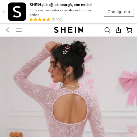
SHEIN-¡List@, descargá, con estilo!
×
Consigue descuentos especiales en tu primer
Consíguela
pedido
(5,000)