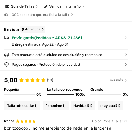
Guía de Tallas
Verificar mi tamaño
100%
encontró que era fiel a la talla
Envío a
Argentina
Envío gratis(Pedidos ≥ ARS$171.286)
Entrega estimada:
Ago 22 - Ago 31
Este producto está excluido de devolución y reembolso.
Pagos seguros · Protección de privacidad
5,00
(10)
Ver más
Pequeña
La talla corresponde
Grande
0%
100%
0%
Talla adecuada
(1)
femenino
(1)
Navidad
(1)
muy cool
(1)
k***a
Color: Rosa / Talla: XL
bonitoooooo
..
no
me
arrepiento
de
nada
en
la
lencer
í
a