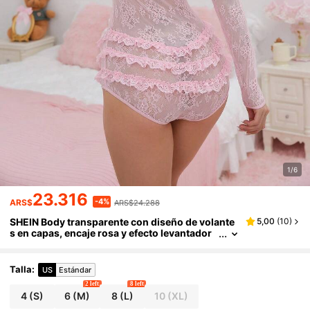
1/6
23.316
-4%
ARS$
ARS$24.288
SHEIN Body transparente con diseño de volante
5,00
(
10
)
s en capas, encaje rosa y efecto levantador
de glúteos, sexy, lindo y dulce para mujeres
Talla
:
US
Estándar
2 left
8 left
4
(S)
6
(M)
8
(L)
10
(XL)