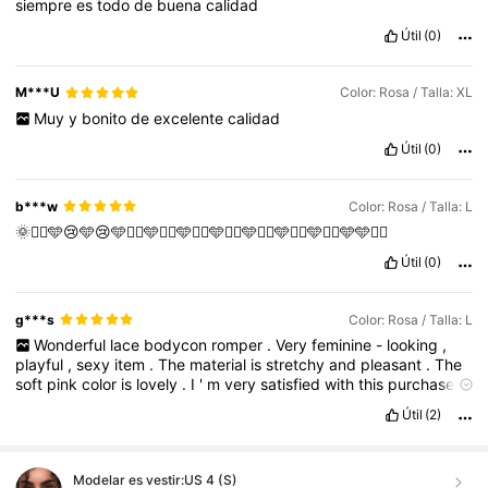
siempre
es
todo
de
buena
calidad
Útil
(0)
M***U
Color: Rosa / Talla: XL
Muy
y
bonito
de
excelente
calidad
Útil
(0)
b***w
Color: Rosa / Talla: L
🌞🙂‍↔️🩵😢🩵😢🩵🙂‍↔️🩵🙂‍↔️🩵🙂‍↔️🩵🙂‍↔️🩵🙂‍↔️🩵🙂‍↔️🩵🙂‍↔️🩵🩵🙂‍↔️
Útil
(0)
g***s
Color: Rosa / Talla: L
Wonderful
lace
bodycon
romper
.
Very
feminine
-
looking
,
playful
,
sexy
item
.
The
material
is
stretchy
and
pleasant
.
The
soft
pink
color
is
lovely
.
I
'
m
very
satisfied
with
this
purchase
,
and
can
only
recommend
these
.
VERY
NICE
indeed
.
THANK
Útil
(2)
YOU
SHEIN
!!!
Modelar es vestir:
US 4 (S)