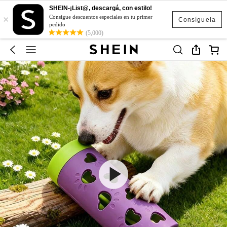
SHEIN-¡List@, descargá, con estilo!
×
Consigue descuentos especiales en tu primer
Consíguela
pedido
(5,000)