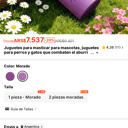
1/5
7.537
ARS$
-20%
ARS$9.421
Desde
Juguetes para masticar para mascotas, juguetes
4,36
(
11
)
para perros y gatos que combaten el aburri
miento, juguetes de rompecabezas de alime
ntación lenta
Color: Morado
Talla
5 left
6 left
1 pieza - Morado
2 piezas moradas
Guía de Tallas
Envío a
Argentina