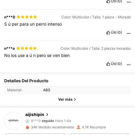
Útil
(0)
n***0
Color: Multicolor / Talla: 1 pieza - Morado
S
ú
per
para
un
perro
intenso
Útil
(0)
n***o
Color: Multicolor / Talla: 2 piezas moradas
No
los
use
a
ú
n
pero
se
ven
bien
Útil
(0)
743 Seguidores
4,89
Detalles Del Producto
Material:
ABS
743 Seguidores
4,89
Ver más
743 Seguidores
4,89
aijishipin
8***0
seguido
Hace 1 día
743 Seguidores
4,89
34K Vendido recientemente
4.7K Recompra