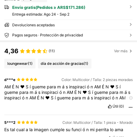
Envío gratis(Pedidos ≥ ARS$171.286)
Entrega estimada:
Ago 24 - Sep 2
Devoluciones aceptadas
Pagos seguros · Protección de privacidad
4,36
(11)
Ver más
loungewear
(1)
día de acción de gracias
(1)
d***e
Color: Multicolor / Talla: 2 piezas moradas
AM
É
N
❤
S
í
gueme
para
m
á
s
inspiraci
ó
n
AM
É
N
❤
S
í
gueme
para
m
á
s
inspiraci
ó
n
AM
É
N
❤
S
í
gueme
para
m
á
s
inspiraci
ó
n
AM
É
N
❤
S
í
gueme
para
m
á
s
inspiraci
ó
n
AM
É
N
❤
S
í
gueme
para
m
á
s
inspiraci
ó
n
AM
É
N
❤
S
í
gueme
Útil
(0)
para
m
á
s
inspiraci
ó
n
AM
É
N
❤
S
í
gueme
para
m
á
s
inspiraci
ó
n
AM
É
N
❤
S
í
gueme
para
m
á
s
inspiraci
ó
n
AM
É
N
❤
S
í
gueme
para
m
á
s
inspiraci
ó
n
5***2
Color: Multicolor / Talla: 1 pieza - Morado
Es
tal
cual
a
la
imagen
cumple
su
funci
ó
n
mi
perrita
lo
ama