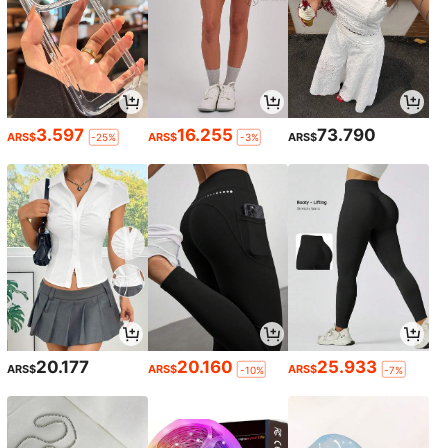
3.597
16.255
73.790
ARS$
ARS$
ARS$
-25%
-3%
20.177
20.160
25.933
ARS$
ARS$
ARS$
-10%
-7%