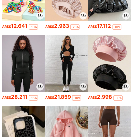
12.641
2.963
17.112
ARS$
ARS$
ARS$
-10%
-25%
-10%
28.211
21.859
2.998
ARS$
ARS$
ARS$
-15%
-10%
-30%