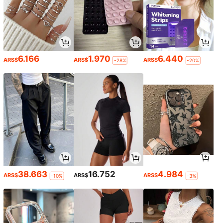
6.166
1.970
6.440
ARS$
ARS$
ARS$
-28%
-20%
38.663
16.752
4.984
ARS$
ARS$
ARS$
-10%
-3%