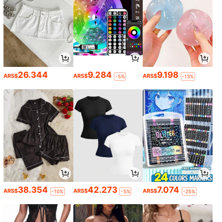
26.344
9.284
9.198
ARS$
ARS$
ARS$
-5%
-13%
38.354
42.273
7.074
ARS$
ARS$
ARS$
-10%
-5%
-25%