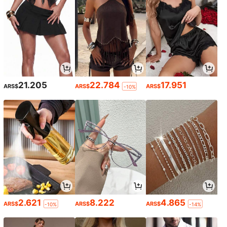
21.205
22.784
17.951
ARS$
ARS$
ARS$
-10%
2.621
8.222
4.865
ARS$
ARS$
ARS$
-10%
-14%