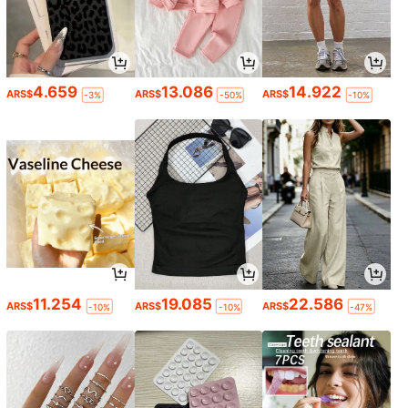
4.659
13.086
14.922
ARS$
ARS$
ARS$
-3%
-50%
-10%
11.254
19.085
22.586
ARS$
ARS$
ARS$
-10%
-10%
-47%