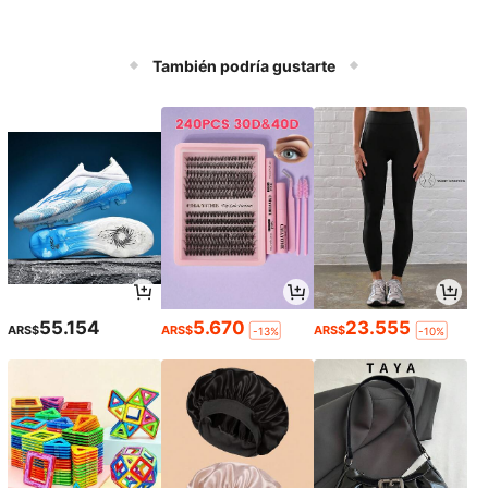
También podría gustarte
55.154
5.670
23.555
ARS$
ARS$
ARS$
-13%
-10%