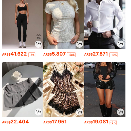
41.622
5.807
27.871
ARS$
ARS$
ARS$
-5%
-50%
-10%
22.404
17.951
19.081
ARS$
ARS$
ARS$
-3%