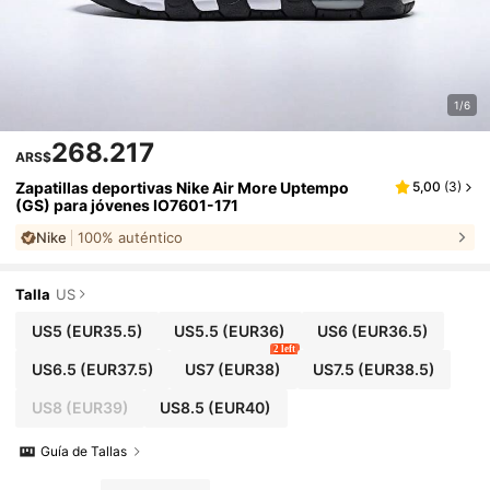
1/6
268.217
ARS$
Zapatillas deportivas Nike Air More Uptempo
5,00
(
3
)
(GS) para jóvenes IO7601-171
Nike
100% auténtico
Talla
US
US5
(EUR35.5)
US5.5
(EUR36)
US6
(EUR36.5)
2 left
US6.5
(EUR37.5)
US7
(EUR38)
US7.5
(EUR38.5)
US8
(EUR39)
US8.5
(EUR40)
Guía de Tallas