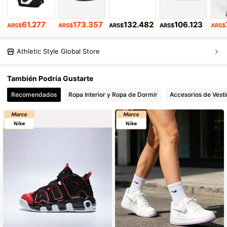
61.277
173.357
132.482
106.123
ARS$
ARS$
ARS$
ARS$
ARS$
Athletic Style Global Store
También Podría Gustarte
Recomendados
Ropa Interior y Ropa de Dormir
Accesorios de Vesti