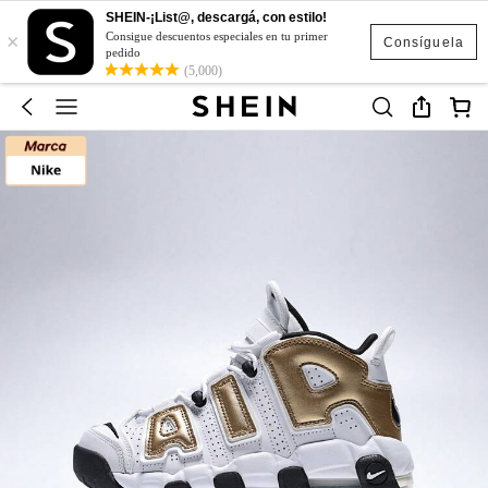
SHEIN-¡List@, descargá, con estilo!
×
Consigue descuentos especiales en tu primer
Consíguela
pedido
(5,000)