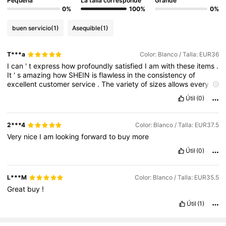
Pequeña
La talla corresponde
Grande
0%
100%
0%
buen servicio
(1)
Asequible
(1)
T***a
Color: Blanco / Talla: EUR36
I
can
'
t
express
how
profoundly
satisfied
I
am
with
these
items
.
It
'
s
amazing
how
SHEIN
is
flawless
in
the
consistency
of
excellent
customer
service
.
The
variety
of
sizes
allows
every
woman
to
find
what
you
'
re
looking
for
at
an
affordable
price
.
I
Útil
(0)
highly
recommend
this
item
because
it
is
high
-
quality
and
accurate
in
size
chart
.
It
fits
my
curvy
figure
perfectly
,
and
makes
me
look
slimmer
and
taller
.
SHEIN
is
the
only
brand
of
2***4
Color: Blanco / Talla: EUR37.5
clothes
I
buy
nowadays
.
They
know
how
to
make
women
look
Very
nice
I
am
looking
forward
to
buy
more
their
best
!
Útil
(0)
L***M
Color: Blanco / Talla: EUR35.5
Great
buy
!
Útil
(1)