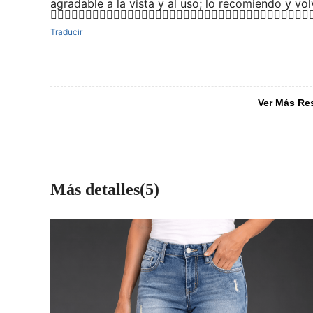
agradable a la vista y al uso; lo recomiendo y vol
👍🏻👍🏻👍🏻👍🏻👍🏻👍🏻👍🏻👍🏻👍🏻👍🏻👍🏻👍🏻👍🏻👍🏻👍🏻👍🏻👍🏻👍🏻👍
Traducir
Ver Más Re
Más detalles(5)