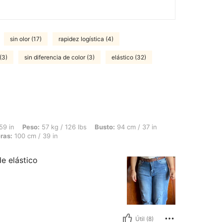
sin olor (17)
rapidez logística (4)
(3)
sin diferencia de color (3)
elástico (32)
 57 kg / 126 lbs, Busto: 94 cm / 37 in, Cintura: 79 cm / 31 in, Forma del cuerpo: 
59 in
Peso:
57 kg / 126 lbs
Busto:
94 cm / 37 in
ras:
100 cm / 39 in
e elástico
Útil (8)