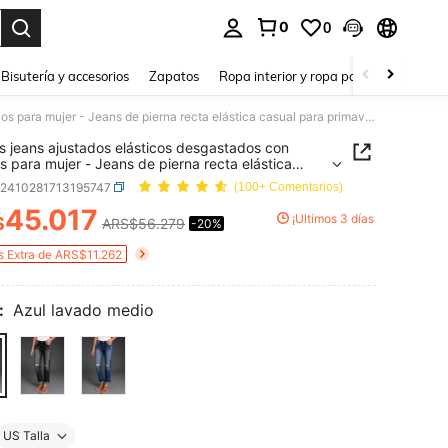
0
0
a. Press Enter to select.
Bisutería y accesorios
Zapatos
Ropa interior y ropa para dormir
Ho
Nuevos jeans ajustados elásticos desgastados con bolsillos para mujer - Jeans de pierna recta elástica casual para primavera y otoño
 jeans ajustados elásticos desgastados con
los para mujer - Jeans de pierna recta elástica
 para primavera y otoño
z2410281713195747
(100+ Comentarios)
45.017
¡Últimos 3 días
$
ARS$56.279
-20%
ICE AND AVAILABILITY
s Extra de ARS$11.262
:
Azul lavado medio
US Talla