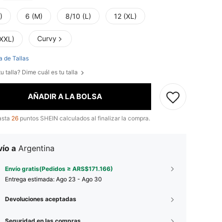
)
6 (M)
8/10 (L)
12 (XL)
Curvy
(XXL)
a de Tallas
u talla? Dime cuál es tu talla
AÑADIR A LA BOLSA
asta
26
puntos SHEIN calculados al finalizar la compra.
ío a
Argentina
Envío gratis(Pedidos ≥ ARS$171.166)
Entrega estimada:
Ago 23 - Ago 30
Devoluciones aceptadas
Seguridad en las compras