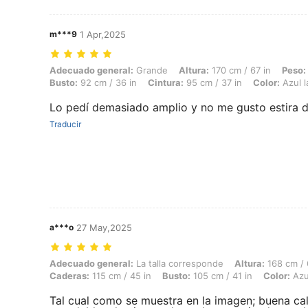
m***9
1 Apr,2025
Adecuado general: Grande, Altura: 170 cm / 67 in, Peso: 90 kg / 198 l
Adecuado general:
Grande
Altura:
170 cm / 67 in
Peso:
Busto:
92 cm / 36 in
Cintura:
95 cm / 37 in
Color:
Azul 
Lo pedí demasiado amplio y no me gusto estira
Traducir
a***o
27 May,2025
Adecuado general: La talla corresponde, Altura: 168 cm / 66 in, Peso:
Adecuado general:
La talla corresponde
Altura:
168 cm / 
Caderas:
115 cm / 45 in
Busto:
105 cm / 41 in
Color:
Azu
Tal cual como se muestra en la imagen; buena cali