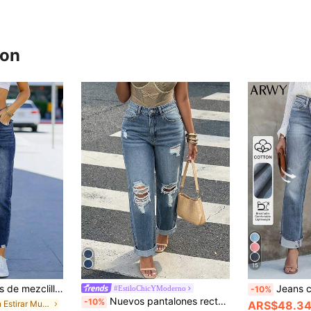
ron
15
ales con bolsillos para mujer, para vacaciones de otoño
Jeans casuales de pierna recta ajustados para mujer co
#EstiloChicYModerno
-10%
Nuevos pantalones rectos básicos ajustados con estilo callejero americano minimalista y desgastados para mujer, casual para otoño
-10%
en Estirar Mujer Denim
ARS$48.34