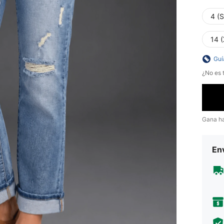
4 (S
14 
Guí
¿No es t
Gana h
Env