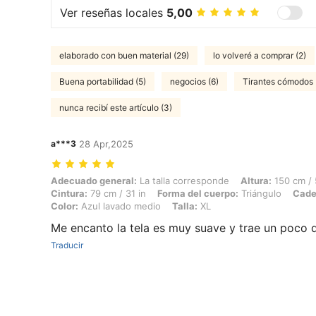
Ver reseñas locales
5,00
elaborado con buen material (29)
lo volveré a comprar (2)
Buena portabilidad (5)
negocios (6)
Tirantes cómodos 
nunca recibí este artículo (3)
a***3
28 Apr,2025
Adecuado general: La talla corresponde, Altura: 150 cm / 59 in, Peso:
Adecuado general:
La talla corresponde
Altura:
150 cm / 
Cintura:
79 cm / 31 in
Forma del cuerpo:
Triángulo
Cade
Color:
Azul lavado medio
Talla:
XL
Me encanto la tela es muy suave y trae un poco d
Traducir