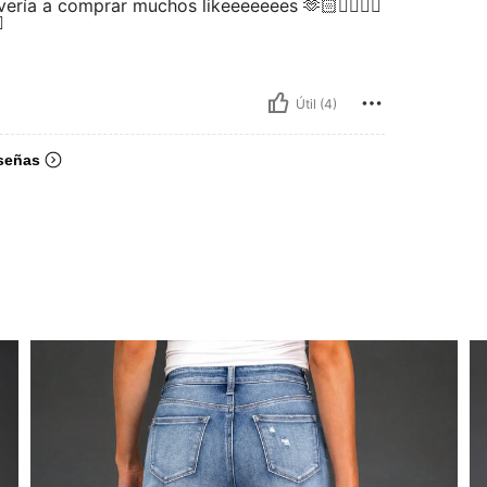
vería a comprar muchos likeeeeeees 🫶🏻👍🏻👍🏻

Útil (4)
señas