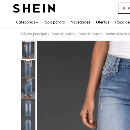
P
Use up 
Categorías
Solo para ti
Novedades
Ofertas
Ropa de
Página principal
Ropa de Mujer
Ropa de Mujer
Denim para muj
/
/
/