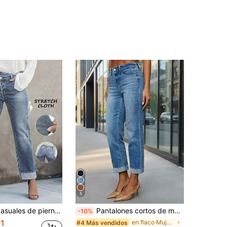
5
n detalles de bigotes de gato, tela de mezclilla con elasticidad media, diseño de botón y cremallera, largo para otoño
Pantalones cortos de mezclilla elástica ajustados para mujer, uso casual en primavera y uso diario en otoño
-10%
1
en flaco Mujer Denim
#4 Más vendidos