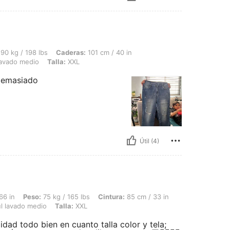
bs, Caderas: 101 cm / 40 in, Busto: 92 cm / 36 in, Cintura: 95 cm / 37 in, Color: 
90 kg / 198 lbs
Caderas:
101 cm / 40 in
lavado medio
Talla:
XXL
 demasiado
Útil (4)
 75 kg / 165 lbs, Cintura: 85 cm / 33 in, Caderas: 115 cm / 45 in, Busto: 105 cm / 
66 in
Peso:
75 kg / 165 lbs
Cintura:
85 cm / 33 in
l lavado medio
Talla:
XXL
dad todo bien en cuanto talla color y tela;