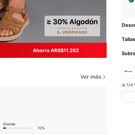
Descr
Talla
Ahorra ARS$11.262
Sobre
Ver más
51K 
Grande
10%