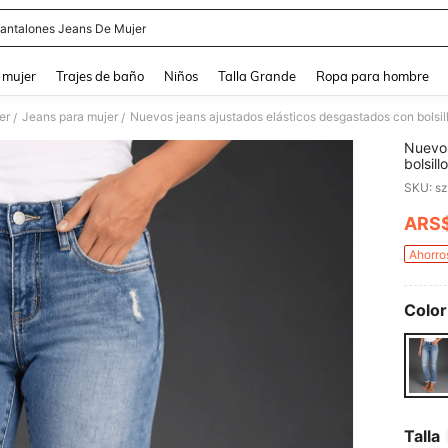
antalones Jeans De Mujer
and down arrow keys to navigate search Búsqueda reciente and Busca y Encuentr
 mujer
Trajes de baño
Niños
Talla Grande
Ropa para hombre
er
Jeans para mujer
/
/
Nuevos
bolsil
casual
SKU: s
ARS
PR
Ahorro
Color
Talla