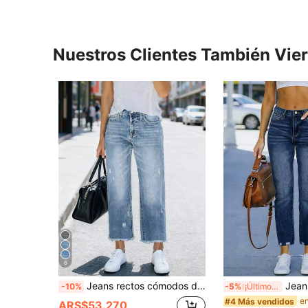
Nuestros Clientes También Vie
6
Jeans rectos cómodos de corte holgado, elásticos, desgastados, lavados en azul con dobladillo deshilachado para mujer, estilo callejero casual para primavera y otoño
Jeans de mezclilla casu
-10%
-5%
¡Últimos 3 días
#4 Más vendidos
ARS$53.270