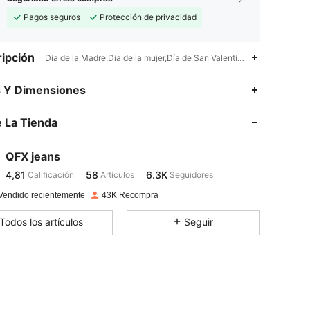
Pagos seguros
Protección de privacidad
ipción
Día de la Madre,Dia de la mujer,Día de San Valentín,1% Lino,8% Lyoc
s Y Dimensiones
4,81
58
6.3K
 La Tienda
4,81
58
6.3K
QFX jeans
4,81
58
6.3K
Calificación
Artículos
Seguidores
c***5
pagó
Hace 1 día
4,81
58
6.3K
Vendido recientemente
43K Recompra
Todos los artículos
Seguir
4,81
58
6.3K
4,81
58
6.3K
4,81
58
6.3K