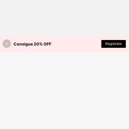
Consigue 20% OFF
Regístrate
¡40% DE DESCUENTO!
AÑADIR A LA BOLSA