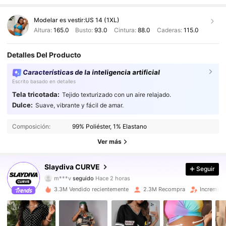
Modelar es vestir:
US 14 (1XL)
Altura:
165.0
Busto:
93.0
Cintura:
88.0
Caderas:
115.0
Detalles Del Producto
Características de la inteligencia artificial
Escrito basado en detalles
Tela tricotada:
Tejido texturizado con un aire relajado.
Dulce:
Suave, vibrante y fácil de amar.
630K Seguidores
4,86
Composición:
99% Poliéster, 1% Elastano
630K Seguidores
4,86
Ver más
630K Seguidores
4,86
Slaydiva CURVE
Seguir
m***v
seguido
Hace 2 horas
630K Seguidores
4,86
3.3M Vendido recientemente
2.3M Recompra
Increment
630K Seguidores
4,86
630K Seguidores
4,86