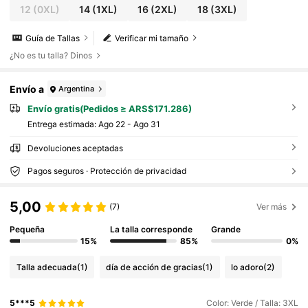
12
(0XL)
14
(1XL)
16
(2XL)
18
(3XL)
Guía de Tallas
Verificar mi tamaño
¿No es tu talla? Dinos
Envío a
Argentina
Envío gratis(Pedidos ≥ ARS$171.286)
Entrega estimada:
Ago 22 - Ago 31
Devoluciones aceptadas
Pagos seguros · Protección de privacidad
5,00
(7)
Ver más
Pequeña
La talla corresponde
Grande
15%
85%
0%
Talla adecuada
(1)
día de acción de gracias
(1)
lo adoro
(2)
5***5
Color: Verde / Talla: 3XL