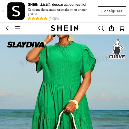
SHEIN-¡List@, descargá, con estilo!
×
Consigue descuentos especiales en tu primer
Consíguela
pedido
(5,000)