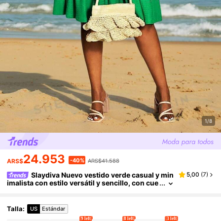
1/8
24.953
-40%
ARS$
ARS$41.588
Slaydiva Nuevo vestido verde casual y min
5,00
(
7
)
imalista con estilo versátil y sencillo, con cue
llo en V, volantes y parches, corte ajustado y
suelto, estilo línea A, adecuado para primavera/v
erano
Talla
:
US
Estándar
9 left
8 left
3 left