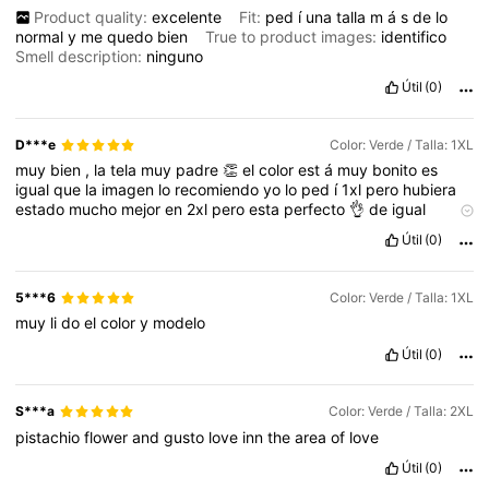
Product quality:
excelente
Fit:
ped
í
una
talla
m
á
s
de
lo
normal
y
me
quedo
bien
True to product images:
identifico
Smell description:
ninguno
Útil
(0)
D***e
Color: Verde / Talla: 1XL
muy
bien
,
la
tela
muy
padre
👏
el
color
est
á
muy
bonito
es
igual
que
la
imagen
lo
recomiendo
yo
lo
ped
í
1xl
pero
hubiera
estado
mucho
mejor
en
2xl
pero
esta
perfecto
👌
de
igual
manera
💚💚💚
Útil
(0)
5***6
Color: Verde / Talla: 1XL
muy
li
do
el
color
y
modelo
Útil
(0)
S***a
Color: Verde / Talla: 2XL
pistachio
flower
and
gusto
love
inn
the
area
of
love
Útil
(0)