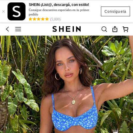
SHEIN-¡List@, descargá, con estilo!
×
Consigue descuentos especiales en tu primer
Consíguela
pedido
(5,000)