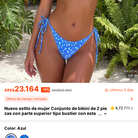
1/9
23.164
-11%
¡Últimos 3 días
ARS$
ARS$25.969
Oferta de tiempo limitado
Nuevo estilo de mujer Conjunto de bikini de 2 pie
4,72
(
11
)
zas con parte superior tipo bustier con esta
mpado floral con soporte de alambre, con tir
antes ajustables y panty con lazo lateral, para va
caciones, playa y verano
Color: Azul