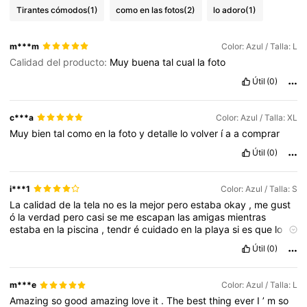
Tirantes cómodos
(1)
como en las fotos
(2)
lo adoro
(1)
m***m
Color: Azul / Talla: L
Calidad del producto:
Muy
buena
tal
cual
la
foto
Útil
(0)
c***a
Color: Azul / Talla: XL
Muy
bien
tal
como
en
la
foto
y
detalle
lo
volver
í
a
a
comprar
Útil
(0)
i***1
Color: Azul / Talla: S
La
calidad
de
la
tela
no
es
la
mejor
pero
estaba
okay
,
me
gust
ó
la
verdad
pero
casi
se
me
escapan
las
amigas
mientras
estaba
en
la
piscina
,
tendr
é
cuidado
en
la
playa
si
es
que
lo
uso
y
es
un
poco
complicado
de
poner
el
top
pero
todo
👍
Útil
(0)
m***e
Color: Azul / Talla: L
Amazing
so
good
amazing
love
it
.
The
best
thing
ever
I
’
m
so