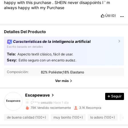
happy
with
this
purchase
.
SHEIN
never
disappoints
I
’
m
always
happy
with
my
Purchase
Útil
(0)
Detalles Del Producto
Características de la inteligencia artificial
Escrito basado en detalles
Tela:
Aspecto textil clásico, fácil de usar.
Sexy:
Estilo seguro con un encanto audaz.
616 Seguidores
4,72
616 Seguidores
4,72
Composición:
82% Poliéster,18% Elastano
616 Seguidores
4,72
Ver más
616 Seguidores
4,72
Escapewave
Seguir
616 Seguidores
4,72
C***e
seguido
Hace 1 día
616 Seguidores
4,72
79K Vendido recientemente
3.1K Recompra
616 Seguidores
4,72
de buena calidad (100+)
muy bonito (100+)
lo adoro (100+)
com
616 Seguidores
4,72