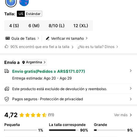
Talla
:
US
Estándar
4
(S)
6
(M)
8/10
(L)
12
(XL)
Guía de Tallas
Verificar mi tamaño
90%
encontró que era fiel a la talla
¿No es tu talla? Dinos
Envío a
Argentina
Envío gratis(Pedidos ≥ ARS$171.077)
Entrega estimada:
Ago 20 - Ago 29
Este producto está excluido de devolución y reembolso.
Pagos seguros · Protección de privacidad
4,72
(11)
Ver más
Pequeña
La talla corresponde
Grande
1%
90%
9%