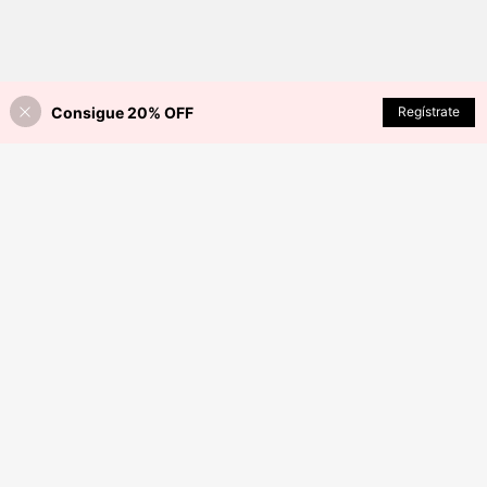
Consigue 20% OFF
AÑADIR A LA BOLSA
Regístrate
¡11% DE DESCUENTO!