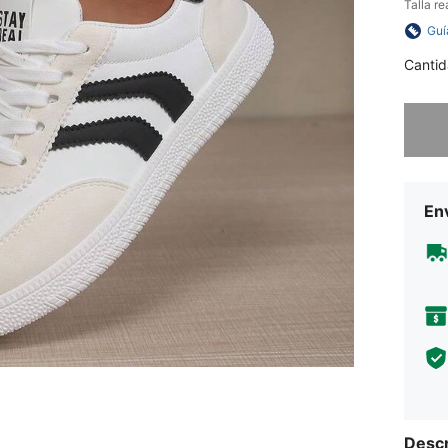
Talla re
Guí
Cantid
Lo sent
Env
Descr