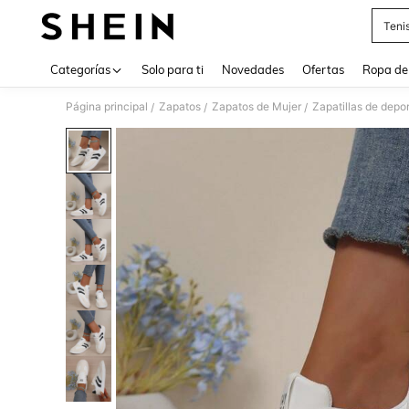
Teni
Use up 
Categorías
Solo para ti
Novedades
Ofertas
Ropa de
Página principal
Zapatos
Zapatos de Mujer
Zapatillas de depo
/
/
/