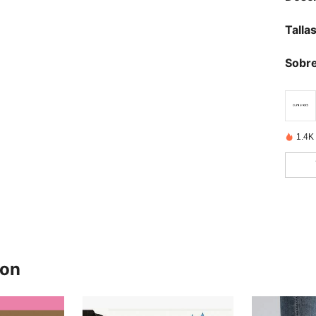
Talla
Sobre
1.4K
ron