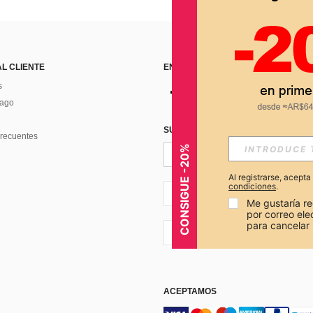
AL CLIENTE
ENCUÉNTRANOS EN
s
Pago
SUSCRÍBETE PARA RECIBIR OFERTA
recuentes
CONSIGUE -20%
Al registrarse, acept
condiciones
.
AR + 54
Me gustaría re
por correo el
para cancelar 
AR + 54
ACEPTAMOS