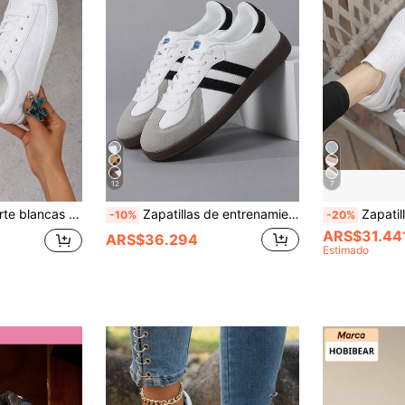
12
7
Zapatillas de deporte blancas con cordones para mujer talla grande, calzado plano casual de patinaje, zapatos deportivos cómodos y de moda para el otoño/invierno
Zapatillas de entrenamiento unisex con cordones para mujer, zapatos de mujer de talla grande, zapatos deportivos casuales versátiles de moda moderna para exteriores, calle y campus, zapatos de pareja
Zapatillas informales cómodas de pu
-10%
-20%
ARS$31.44
ARS$36.294
Estimado