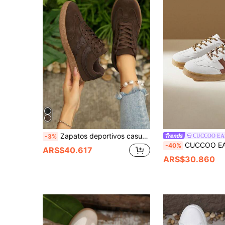
Zapatos deportivos casuales para mujer con suela plana, zapatillas para mujer con diseño patchwork y cordones, zapatos casuales para mujer, zapatos para correr para mujer, zapatos deportivos para mujer
CUCCOO EA
-3%
CUCCOO EASI Zapatos Retro Dexun para el Desplazamiento Diario | Caminatas Largas sin Cansancio de Comodidad, Zapatos Deportivos Ligeros y Transpirables, Zapatos R
-40%
ARS$40.617
ARS$30.860