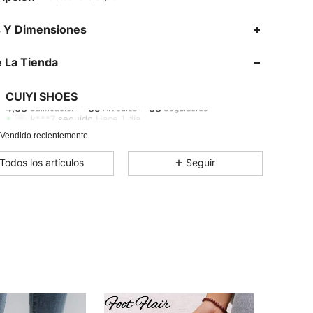
4,08
69
38
s Y Dimensiones
4,08
69
38
 La Tienda
4,08
69
38
4,08
69
38
CUIYI SHOES
4,08
69
38
Calificación
Artículos
Seguidores
k***7
seguido
Hace 1 día
4,08
69
38
 Vendido recientemente
4,08
69
38
Todos los artículos
Seguir
4,08
69
38
4,08
69
38
4,08
69
38