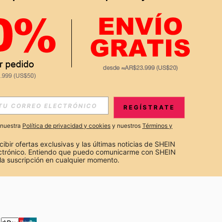
APP
S EXCLUSIVAS, PROMOCIONES Y NOTICIAS DE SHEIN
REGÍSTRATE
Suscribir
a nuestra
Política de privacidad y cookies
y nuestros
Términos y
Suscribirte
cibir ofertas exclusivas y las últimas noticias de SHEIN 
ectrónico. Entiendo que puedo comunicarme con SHEIN 
la suscripción en cualquier momento.
Suscribir