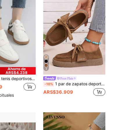
Ahorro de
4
ARS$4.238
s y casuales para estudiantes de moda, para mujer talla grande 36-41
Foot Flair
1 par de zapatos deportivos casuales de moda para mujer, zapatillas de lona de unicolor con cordones, adecuados para el hogar, vacaciones, oficina, todas las estaciones
-10%
9
ARS$36.909
bituales