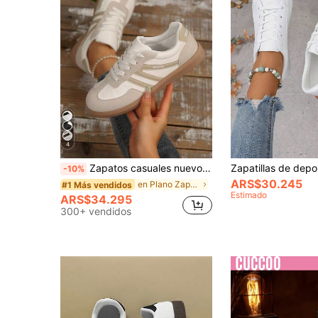
4
Zapatos casuales nuevos para mujer, con patrón geométrico, estilo deportivo de cordones bajos, de moda, cómodos y versátiles, zapatillas de deporte para mujer
-10%
ARS$30.245
en Plano Zapatillas de deporte para mujer
#1 Más vendidos
Estimado
ARS$34.295
300+ vendidos