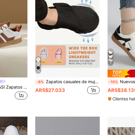
7
10
Zapatos casuales de mujer con cierre de , suela gruesa suave y cómoda + transpirable, fácil de poner y quitar, adecuado para pies anchos
Nuevos tenis deportivos ligero
SI
-8%
-10%
etro Dexun Suaves al Corazón | Zapatos Desaliñados que Deben Entrar en la Calle, Suela Cómoda y Suave, Fáciles de Combinar con Toda la Ropa Casual del Armario
ARS$27.033
ARS$38.13
Clientes ha