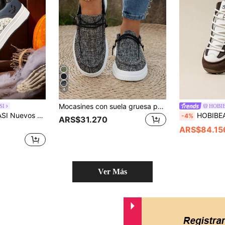
4
Mocasines con suela gruesa para mujer, estilo casual de vacaciones, adecuados para todas las estaciones, interior y exterior, patrón de unicolor, versátil, ligero, cómodo, punta redonda, cordones elásticos, fácil de poner y quitar, zapatos planos
SI
HOBI
ante para mujeres, zapatillas con estampado de calabazas
HOBIBEAR Zapatos deportivos para exteriores con puntera an
-4%
ARS$31.270
ARS$84.15
Ver Más