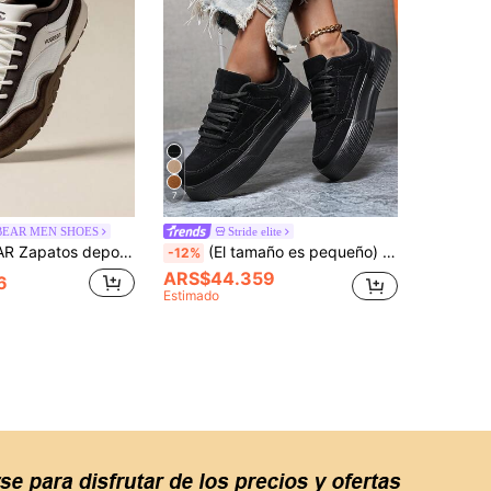
7
BEAR MEN SHOES
Stride elite
cha, suela blanda resistente al desgaste, zapatos de viaje, zapatos casuales de uso diario para primavera y otoño
(El tamaño es pequeño) Zapatos de monopatín de mujer con detalles de patchwork deunicoloro minimalista, con cordones delanteros, puntera redonda, plataforma cómoda y zapatillas casuales
-12%
ARS$44.359
6
Estimado